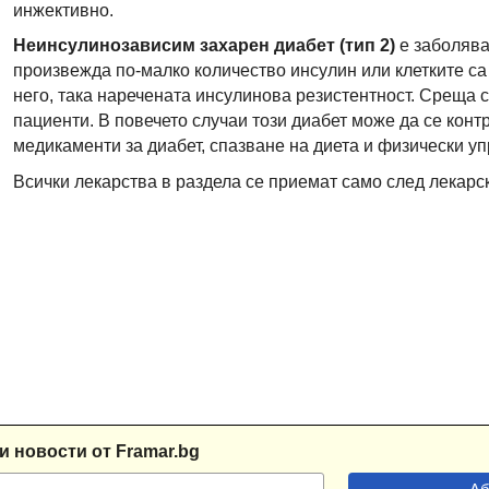
инжективно.
Неинсулинозависим захарен диабет (тип 2)
е заболява
произвежда по-малко количество инсулин или клетките са
него, така наречената инсулинова резистентност. Среща 
пациенти. В повечето случаи този диабет може да се кон
медикаменти за диабет, спазване на диета и физически у
Всички лекарства в раздела се приемат само след лекарс
и новости от Framar.bg