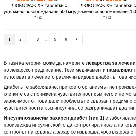
ГЛЮКОФАЖ XR таблетки c
ГЛЮКОФАЖ XR таблетки 
удължено освобождаване 500 мг
удължено освобождаване 750
* 60
* 60
1
2
3
5
6
В тази категория може да намерите
лекарства за лечени
по лекарско предписание. Тези медикаменти
намаляват 
използват в лечението различни видове диабет, в това чи
Диабетът е заболяване, при което организмът не произве
клетките са с понижена чувствителност към него и не мог
зависимост от това дали проблемът е свързан предимно 
чувствителността към инсулина, се разграничават два тип
Инсулинозависим захарен диабет (тип 1)
е заболяване,
произвежда инсулин, който да контролира нивата на кръвн
контролът на кръвната захар се извършва чрез вкарване 