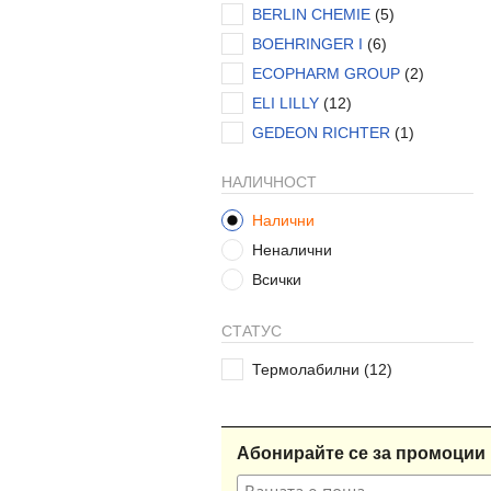
BERLIN CHEMIE
(5)
BOEHRINGER I
(6)
ECOPHARM GROUP
(2)
ELI LILLY
(12)
GEDEON RICHTER
(1)
JANSSEN-CILAG
(1)
НАЛИЧНОСТ
KRKA
(2)
Налични
MEDOCHEMIE LTD
(8)
Неналични
MERCK AG
(6)
Всички
MERCK SHARP & DOHME
(3)
MIP PHARMA
(1)
СТАТУС
MUNDIPHARMA
(1)
MYLAN
Термолабилни
(2)
(12)
NEO BALKANIKA LTD
(9)
NOBEL
(3)
Абонирайте се за промоции 
NOVARTIS PHARMA SERV
(3)
NOVO NORDISK
(10)