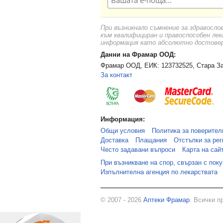
PHARMACONS
(4)
POLPHARMA
(3)
При възникнало съмнение за здравосло
към квалифициран и правоспособен лек
SANDOZ
(3)
информация като абсолютно достоверн
SANOFI
(6)
Данни на Фрамар ООД:
SERVIER
(1)
Фрамар ООД, ЕИК: 123732525, Стара За
За контакт
STADA
(3)
TCHAIKAPHARMA
(8)
TEVA Pharmaceutical
(11)
WORLD MEDICINE
(1)
Информация:
Общи условия
Политика за поверител
WORWAG PHARMA
(10)
Доставка
Плащания
Отстъпки за рег
Често задавани въпроси
Карта на сай
При възникване на спор, свързан с пок
Изпълнителна агенция по лекарствата
© 2007 - 2026
Аптеки Фрамар
. Всички п