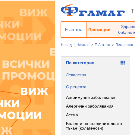
Здрав
Е-аптека
Промоции
библиот
|
Назад
Начало
Е-Аптека
Лекарства
По категория
Лекарства
С рецепта
Автоимунни заболявания
Алергични заболявания
Астма
Болести на съединителната
тъкан (колагенози)