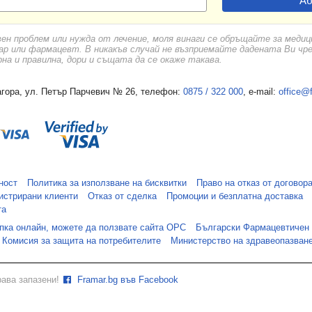
вен проблем или нужда от лечение, моля винаги се обръщайте за меди
ар или фармацевт. В никакъв случай не възприемайте дадената Ви чр
а и правилна, дори и същата да се окаже такава.
гора, ул. Петър Парчевич № 26, телефон:
0875 / 322 000
, e-mail:
office@
ност
Политика за използване на бисквитки
Право на отказ от договор
истрирани клиенти
Отказ от сделка
Промоции и безплатна доставка
та
упка онлайн, можете да ползвате сайта ОРС
Български Фармацевтичен
Комисия за защита на потребителите
Министерство на здравеопазван
рава запазени!
Framar.bg във Facebook