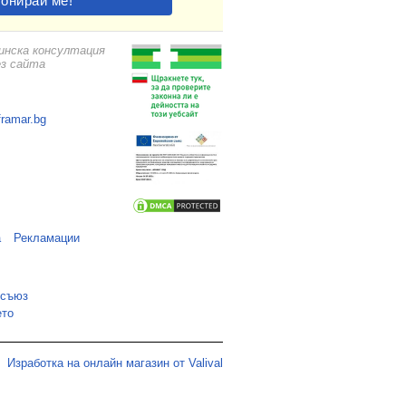
цинска консултация
ез сайта
framar.bg
а
Рекламации
 съюз
ето
Изработка на онлайн магазин от Valival