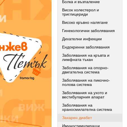
Болка и възпаление
Висок холестерол и
триглицериди
Високо кръвно налягане
Гинекологични заболявания
Дихателни инфекции
Ендокринни заболявания
Заболявания на кръвта и
лимфната тъкан
Заболявания на опорно-
двигателна система
Заболявания на пикочно-
полова система
Заболявания на ухото и
вестибуларния апарат
Заболявания на
храносмилателна система
Захарен диабет
Имуностимулиращи