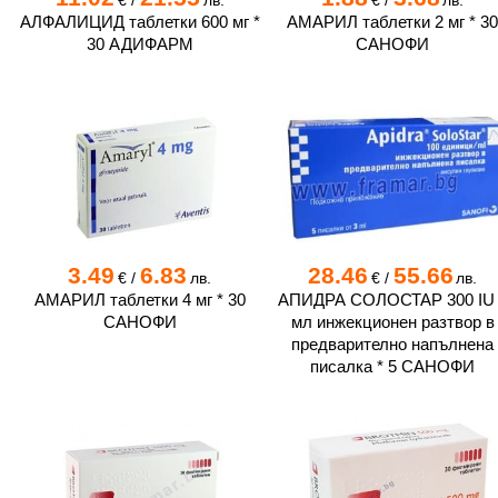
€
/
лв.
€
/
лв.
АЛФАЛИЦИД таблетки 600 мг *
АМАРИЛ таблетки 2 мг * 3
30 АДИФАРМ
САНОФИ
3.49
6.83
28.46
55.66
€
/
лв.
€
/
лв.
АМАРИЛ таблетки 4 мг * 30
АПИДРА СОЛОСТАР 300 IU 
САНОФИ
мл инжекционен разтвор в
предварително напълнена
писалка * 5 САНОФИ