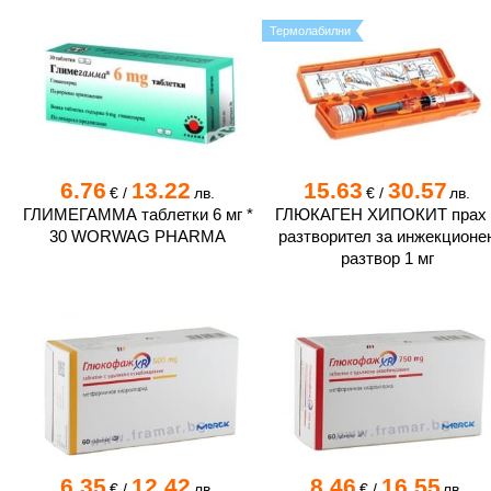
Термолабилни
6.76
13.22
15.63
30.57
€
/
лв.
€
/
лв.
ГЛИМЕГАММА таблетки 6 мг *
ГЛЮКАГЕН ХИПОКИТ прах 
30 WORWAG PHARMA
разтворител за инжекционе
разтвор 1 мг
6.35
12.42
8.46
16.55
€
/
лв.
€
/
лв.