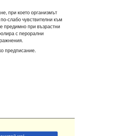
не, при което организмът
 по-слабо чувствителни към
се предимно при възрастни
тролира с перорални
пражнения.
ко предписание.