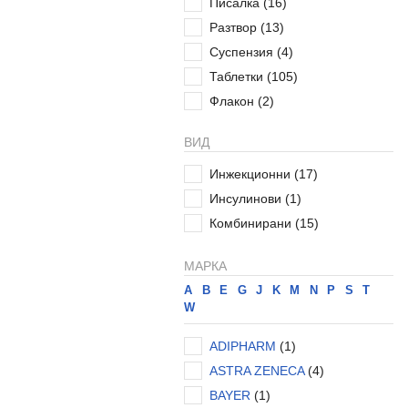
Писалка
(16)
Разтвор
(13)
Суспензия
(4)
Таблетки
(105)
Флакон
(2)
ВИД
Инжекционни
(17)
Инсулинови
(1)
Комбинирани
(15)
МАРКА
A
B
E
G
J
K
M
N
P
S
T
W
ADIPHARM
(1)
ASTRA ZENECA
(4)
BAYER
(1)