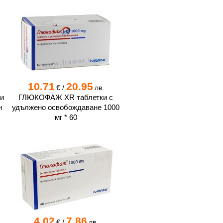
10.71
20.95
€
/
лв.
и
ГЛЮКОФАЖ XR таблетки c
н
удължено освобождаване 1000
мг * 60
4.02
7.86
€
/
лв.