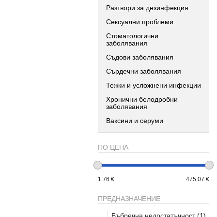
Разтвори за дезинфекция
Сексуални проблеми
Стоматологични
заболявания
Съдови заболявания
Сърдечни заболявания
Тежки и усложнени инфекции
Хронични белодробни
заболявания
Ваксини и серуми
ПО ЦЕНА
1.76 €
475.07 €
ПРЕДНАЗНАЧЕНИЕ
Бъбречна недостатъчност
(1)