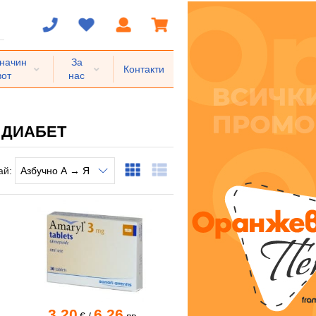
 начин
За
Контакти
вот
нас
 ДИАБЕТ
ай:
3.20
6.26