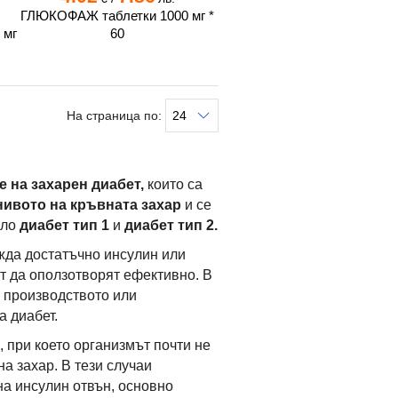
c
ГЛЮКОФАЖ таблетки 1000 мг *
 мг
60
На страница по:
е на захарен диабет,
които са
нивото на кръвната захар
и се
сло
диабет тип 1
и
диабет тип 2.
жда достатъчно инсулин или
ат да оползотворят ефективно. В
с производството или
а диабет.
 при което организмът почти не
а захар. В тези случаи
на инсулин отвън, основно