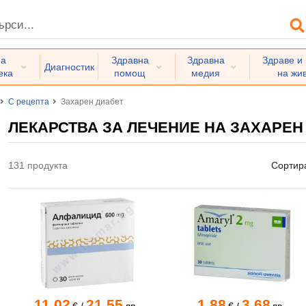
на
Здравна
Здравна
Здраве и
Диагностик
ека
помощ
медия
на жи
С рецепта
Захарен диабет
ЛЕКАРСТВА ЗА ЛЕЧЕНИЕ НА ЗАХАРЕН
131 продукта
Сортир
11.02
21.55
1.88
3.68