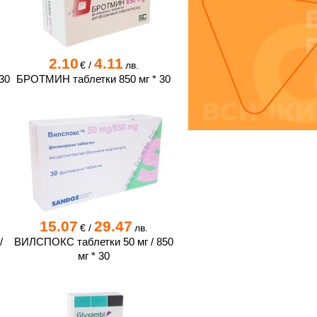
2.10
4.11
€
/
лв.
30
БРОТМИН таблетки 850 мг * 30
15.07
29.47
€
/
лв.
/
ВИЛСПОКС таблетки 50 мг / 850
мг * 30