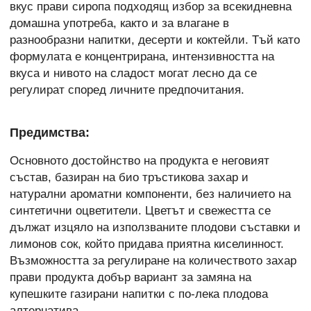
вкус прави сиропа подходящ избор за всекидневна
домашна употреба, както и за влагане в
разнообразни напитки, десерти и коктейли. Тъй като
формулата е концентрирана, интензивността на
вкуса и нивото на сладост могат лесно да се
регулират според личните предпочитания.
Предимства:
Основното достойнство на продукта е неговият
състав, базиран на био тръстикова захар и
натурални ароматни компоненти, без наличието на
синтетични оцветители. Цветът и свежестта се
дължат изцяло на използваните плодови съставки и
лимонов сок, който придава приятна киселинност.
Възможността за регулиране на количеството захар
прави продукта добър вариант за замяна на
купешките газирани напитки с по-лека плодова
алтернатива.