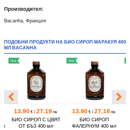
Производител:
Bacanha, Франция
ПОДОБНИ ПРОДУКТИ НА БИО СИРОП МАРАКУЯ 400
МЛ BACANHA
Нов
Нов
Н
13.90
27.19
13.90
27.19
.
€
/
лв.
€
/
лв.
БИО СИРОП С ЦВЯТ
БИО СИРОП
Б
мл
ОТ БЪЗ 400 мл
ФАЛЕРНУМ 400 мл