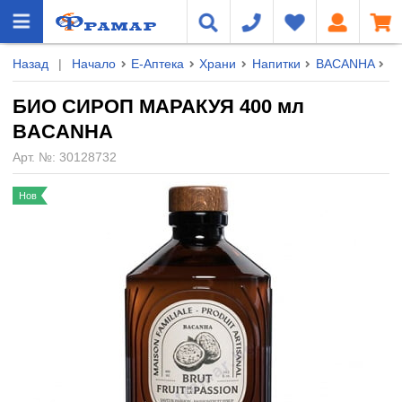
Назад
|
Начало
Е-Аптека
Храни
Напитки
BACANHA
Б
БИО СИРОП МАРАКУЯ 400 мл
BACANHA
Арт. №:
30128732
Нов