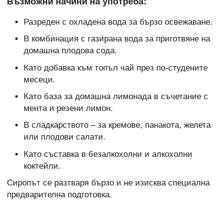
Възможни начини на употреба:
Разреден с охладена вода за бързо освежаване.
В комбинация с газирана вода за приготвяне на
домашна плодова сода.
Като добавка към топъл чай през по-студените
месеци.
Като база за домашна лимонада в съчетание с
мента и резени лимон.
В сладкарството – за кремове, панакота, желета
или плодови салати.
Като съставка в безалкохолни и алкохолни
коктейли.
Сиропът се разтваря бързо и не изисква специална
предварителна подготовка.