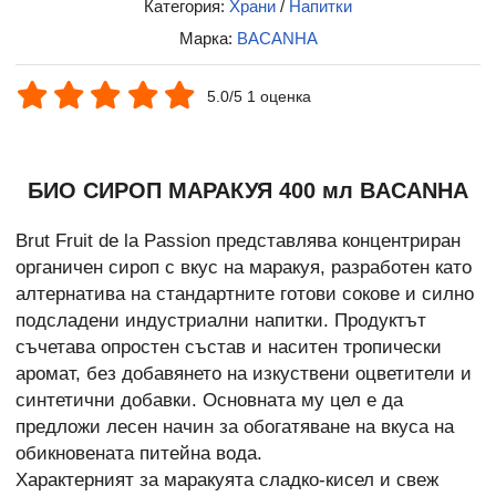
Категория:
Храни
/
Напитки
Марка:
BACANHA
5.0/5 1 оценка
БИО СИРОП МАРАКУЯ 400 мл BACANHA
Brut Fruit de la Passion представлява концентриран
органичен сироп с вкус на маракуя, разработен като
алтернатива на стандартните готови сокове и силно
подсладени индустриални напитки. Продуктът
съчетава опростен състав и наситен тропически
аромат, без добавянето на изкуствени оцветители и
синтетични добавки. Основната му цел е да
предложи лесен начин за обогатяване на вкуса на
обикновената питейна вода.
Характерният за маракуята сладко-кисел и свеж