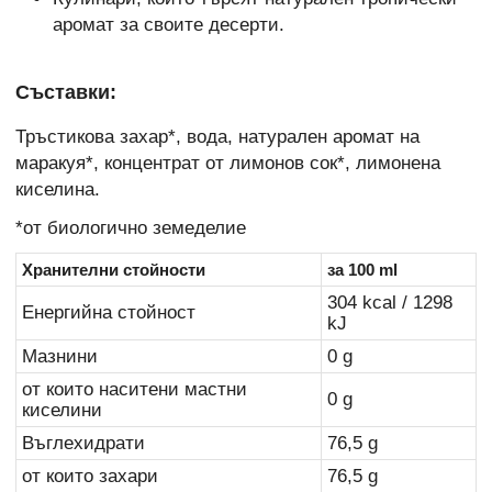
аромат за своите десерти.
Съставки:
Тръстикова захар*, вода, натурален аромат на
маракуя*, концентрат от лимонов сок*, лимонена
киселина.
*от биологично земеделие
Хранителни стойности
за 100 ml
304 kcal / 1298
Енергийна стойност
kJ
Мазнини
0 g
от които наситени мастни
0 g
киселини
Въглехидрати
76,5 g
от които захари
76,5 g