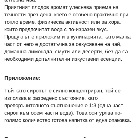
Приятният плодов аромат улеснява приема на
течности през деня, което е особено практично при
топло време, физическа активност или за хора,
които предпочитат вода с по-изразен вкус.
Продуктът е приложим и в кулинарията, като малка
част от него е достатъчна за овкусяване на чай,
домашна лимонада, смути или десерти, без да са
необходими допълнителни изкуствени есенции.
Приложение:
Тъй като сиропът е силно концентриран, той се
използва в разредено състояние, като
препоръчителното съотношение е 1:8 (една част
сироп към осем части вода). Това осигурява по-
голямо количество готова напитка от една опаковка.