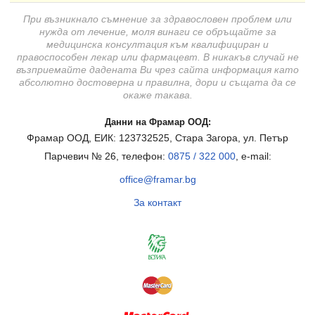
При възникнало съмнение за здравословен проблем или
нужда от лечение, моля винаги се обръщайте за
медицинска консултация към квалифициран и
правоспособен лекар или фармацевт. В никакъв случай не
възприемайте дадената Ви чрез сайта информация като
абсолютно достоверна и правилна, дори и същата да се
окаже такава.
Данни на Фрамар ООД:
Фрамар ООД, ЕИК: 123732525, Стара Загора, ул. Петър
Парчевич № 26, телефон:
0875 / 322 000
, e-mail:
office@framar.bg
За контакт