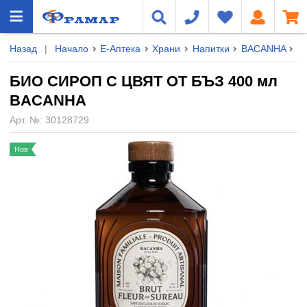
Назад
|
Начало
Е-Аптека
Храни
Напитки
BACANHA
Б
БИО СИРОП С ЦВЯТ ОТ БЪЗ 400 мл
BACANHA
Арт. №:
30128729
Нов