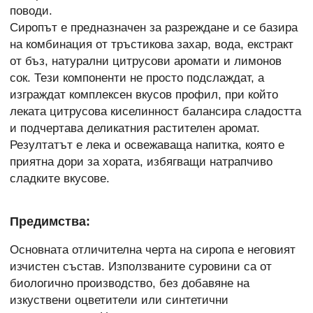
поводи.
Сиропът е предназначен за разреждане и се базира
на комбинация от тръстикова захар, вода, екстракт
от бъз, натурални цитрусови аромати и лимонов
сок. Тези компоненти не просто подслаждат, а
изграждат комплексен вкусов профил, при който
леката цитрусова киселинност балансира сладостта
и подчертава деликатния растителен аромат.
Резултатът е лека и освежаваща напитка, която е
приятна дори за хората, избягващи натрапчиво
сладките вкусове.
Предимства:
Основната отличителна черта на сиропа е неговият
изчистен състав. Използваните суровини са от
биологично производство, без добавяне на
изкуствени оцветители или синтетични