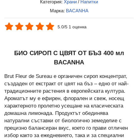
Категория:
Храни
/
Напитки
Марка:
BACANHA
5.0/5 1 оценка
БИО СИРОП С ЦВЯТ ОТ БЪЗ 400 мл
BACANHA
Brut Fleur de Sureau е органичен сироп концентрат,
създаден от екстракт от цвят на бъз – едно от най-
традиционните растения в европейската култура.
Ароматът му е ефирен, флорален и свеж, носещ
характерното пролетно усещане на класическата
домашна лимонада. Продуктът обединява
натурални съставки от биологично земеделие с
прецизно балансиран вкус, което го прави отличен
избор както за ежедневието, така и за специални