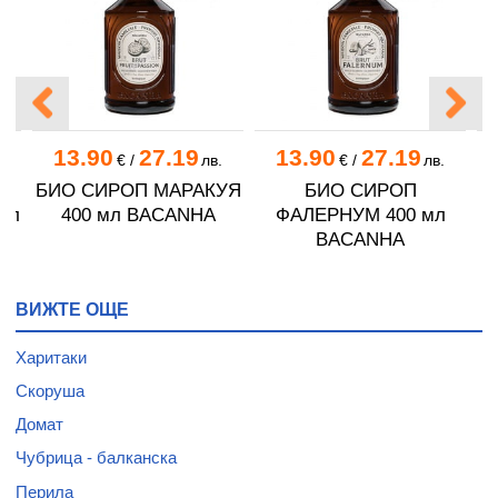
13.90
27.19
13.90
27.19
.
€
/
лв.
€
/
лв.
БИО СИРОП МАРАКУЯ
БИО СИРОП
Б
мл
400 мл BACANHA
ФАЛЕРНУМ 400 мл
BACANHA
ВИЖТЕ ОЩЕ
Харитаки
Скоруша
Домат
Чубрица - балканска
Перила