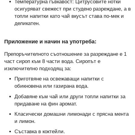
Температурна гъвкавост: Цитрусовите нотки
осигуряват свежест при студено разреждане, а в
топли напитки като чай вкусът става по-мек и
деликатен.
Приложение и начин на употреба:
Препоръчителното съотношение за разреждане е 1
част сироп към 8 части вода. Сиропът е
изключително подходящ за:
Приготвяне на освежаващи напитки с
обикновена или газирана вода.
Добавяне към чай или други топли напитки за
придаване на фин аромат.
Класически домашни лимонади с прясна мента
и лимон.
Съставка в коктейли.