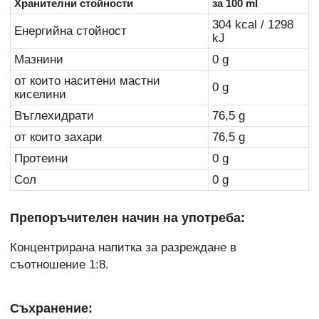
Хранителни стойности
за 100 ml
304 kcal / 1298
Енергийна стойност
kJ
Мазнини
0 g
от които наситени мастни
0 g
киселини
Въглехидрати
76,5 g
от които захари
76,5 g
Протеини
0 g
Сол
0 g
Препоръчителен начин на употреба:
Концентрирана напитка за разреждане в
съотношение 1:8.
Съхранение: