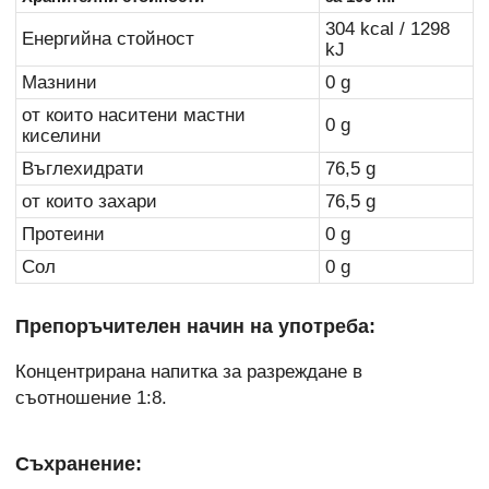
304 kcal / 1298
Енергийна стойност
kJ
Мазнини
0 g
от които наситени мастни
0 g
киселини
Въглехидрати
76,5 g
от които захари
76,5 g
Протеини
0 g
Сол
0 g
Препоръчителен начин на употреба:
Концентрирана напитка за разреждане в
съотношение 1:8.
Съхранение: