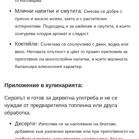
го натоварва.
Млечни напитки и смутита:
Смесва се добре с
прясно и кисело мляко, както и с растителни
алтернативи. Подходящ е за шейкове и смутита, в които
осигурява плодов аромат и сладост.
Коктейли:
Съчетава се сполучливо с джин, водка или
вино. Неговата плътност и цвят го правят приложим за
приготвяне на многослойни напитки, в които малината
балансира алкохолния характер.
Приложение в кулинарията:
Сиропът е готов за директна употреба и не се
нуждае от предварителна топлинна или друга
обработка.
Десерти:
Използва се за напояване на блатове,
добавяне към различни кремове или при приготвянето на
сорбета и желета, като придава наситен вкус, без да