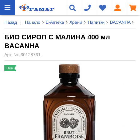
Назад
|
Начало
Е-Аптека
Храни
Напитки
BACANHA
Б
БИО СИРОП С МАЛИНА 400 мл
BACANHA
Арт. №:
30128731
Нов