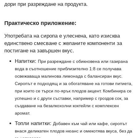
дори при разреждане на продукта.
Практическо приложение:
Употребата на сиропа е улеснена, като изисква
единствено смесване с желаните компоненти за
постигане на завършен вкус.
Напитки:
При разреждане с обикновена или газирана
вода в съотношение приблизително 1:8 се получава
освежаваща малинова лимонада с балансиран вкус.
Сиропът е подходящ и за обогатяване на готови питиета,
при които се търси по-ярък плодов акцент. Комбинира се
успешно и с други съставки, например с гроздов сок, за
създаване на безалкохолни коктейли с комплексен
аромат.
Топли напитки:
Добавен към чай или кафе, сиропът
внася деликатен плодов нюанс и омекотява вкуса, без да