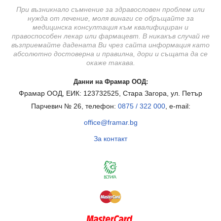
При възникнало съмнение за здравословен проблем или
нужда от лечение, моля винаги се обръщайте за
медицинска консултация към квалифициран и
правоспособен лекар или фармацевт. В никакъв случай не
възприемайте дадената Ви чрез сайта информация като
абсолютно достоверна и правилна, дори и същата да се
окаже такава.
Данни на Фрамар ООД:
Фрамар ООД, ЕИК: 123732525, Стара Загора, ул. Петър
Парчевич № 26, телефон:
0875 / 322 000
, e-mail:
office@framar.bg
За контакт