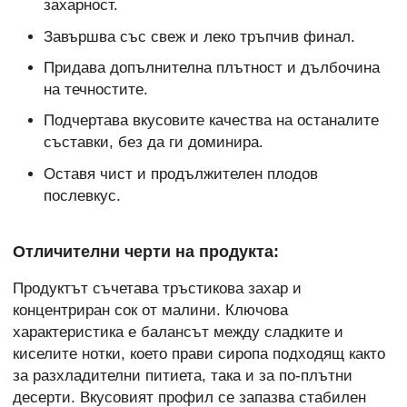
захарност.
Завършва със свеж и леко тръпчив финал.
Придава допълнителна плътност и дълбочина
на течностите.
Подчертава вкусовите качества на останалите
съставки, без да ги доминира.
Оставя чист и продължителен плодов
послевкус.
Отличителни черти на продукта:
Продуктът съчетава тръстикова захар и
концентриран сок от малини. Ключова
характеристика е балансът между сладките и
киселите нотки, което прави сиропа подходящ както
за разхладителни питиета, така и за по-плътни
десерти. Вкусовият профил се запазва стабилен