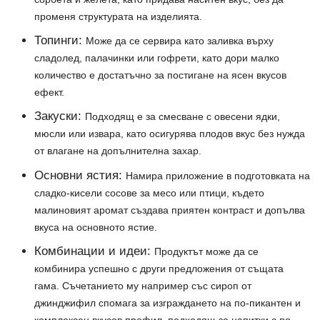
променя структурата на изделията.
Топинги:
Може да се сервира като заливка върху
сладолед, палачинки или гофрети, като дори малко
количество е достатъчно за постигане на ясен вкусов
ефект.
Закуски:
Подходящ е за смесване с овесени ядки,
мюсли или извара, като осигурява плодов вкус без нужда
от влагане на допълнителна захар.
Основни ястия:
Намира приложение в подготовката на
сладко-кисели сосове за месо или птици, където
малиновият аромат създава приятен контраст и допълва
вкуса на основното ястие.
Комбинации и идеи:
Продуктът може да се
комбинира успешно с други предложения от същата
гама. Съчетанието му например със сироп от
джинджифил спомага за изграждането на по-пикантен и
комплексен вкусов профил, подходящ за напитки с по-