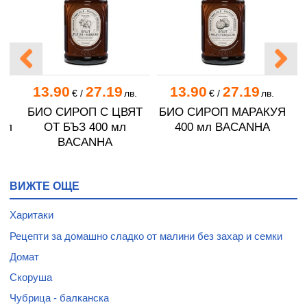
13.90
27.19
13.90
27.19
.
€
/
лв.
€
/
лв.
БИО СИРОП С ЦВЯТ
БИО СИРОП МАРАКУЯ
мл
ОТ БЪЗ 400 мл
400 мл BACANHA
BACANHA
ВИЖТЕ ОЩЕ
Харитаки
Рецепти за домашно сладко от малини без захар и семки
Домат
Скоруша
Чубрица - балканска