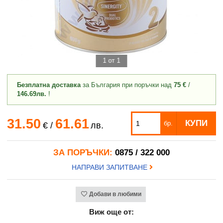
1 от 1
Безплатна доставка
за България при поръчки над
75 €
/
146.69лв.
!
31.50
61.61
КУПИ
бр.
€
/
лв.
ЗА ПОРЪЧКИ:
0875 / 322 000
НАПРАВИ ЗАПИТВАНЕ
Добави в любими
Виж още от: