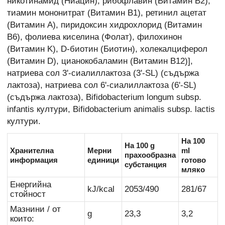
никотинамид (Ниацин), рибофлавин (Витамин B2),
тиамин мононитрат (Витамин B1), ретинил ацетат
(Витамин A), пиридоксин хидрохлорид (Витамин
B6), фолиева киселина (Фолат), филохинон
(Витамин K), D-биотин (Биотин), холекалциферол
(Витамин D), цианокобаламин (Витамин B12)],
натриева сол 3'-сиалиллактоза (3'-SL) (съдържа
лактоза), натриева сол 6'-сиалиллактоза (6'-SL)
(съдържа лактоза), Bifidobacterium longum subsp.
infantis култури, Bifidobacterium animalis subsp. lactis
култури.
На 100
На 100 g
Хранителна
Мерни
ml
прахообразна
информация
единици
готово
субстанция
мляко
Енергийна
kJ/kcal
2053/490
281/67
стойност
Мазнини / от
g
23,3
3,2
които: