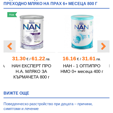
ПРЕХОДНО МЛЯКО НА ПРАХ 6+ МЕСЕЦА 800 Г
Нов
31.30
61.22
16.16
31.61
.
€
/
лв.
€
/
лв.
ТА
НАН ЕКСПЕРТ ПРО
НАН - 1 ОПТИПРО
Н
H.A. МЛЯКО ЗА
HMO 0+ месеца 400 г
КЪРМАЧЕТА 800 г
ВИЖТЕ ОЩЕ
Поведенческо разстройство при децата – причини,
симптоми и лечение