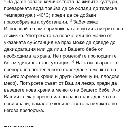
2
За да се запази количеството на живите култури,
преварената вода трябва да се охлади до телесна
температура (~40°C) преди да се добави
3
прахообразната субстанция.
Забележка:
Използвайте само приложената в кутията мерителна
лъжичка. Употребата на повече или по-малко от
указаната субстанция на прах може да доведе до
дехидратация или да лиши Вашето бебе от
необходимата храна. Не променяйте пропорциите
4
без медицинска консултация.
На тази възраст се
препоръчва постепенното въвеждане в менюто на
бебето зърнени храни и други (зеленчуци, плодове,
месо). Потърсете съвет от Вашия лекар, преди да
въведете нова храна в менюто на Вашето бебе. Ако
Вашият лекар препоръча по-рано въвеждането на
нови храни, намалете количеството на млякото по
негова препоръка.