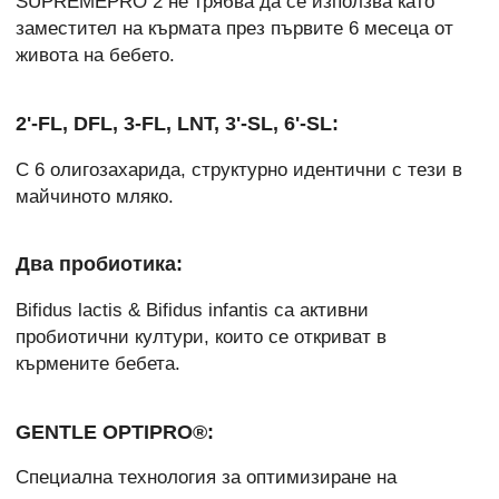
SUPREMEPRO 2 не трябва да се използва като
заместител на кърмата през първите 6 месеца от
живота на бебето.
2'-FL, DFL, 3-FL, LNT, 3'-SL, 6'-SL:
С 6 олигозахарида, структурно идентични с тези в
майчиното мляко.
Два пробиотика:
Bifidus lactis & Bifidus infantis са активни
пробиотични култури, които се откриват в
кърмените бебета.
GENTLE OPTIPRO®:
Специална технология за оптимизиране на