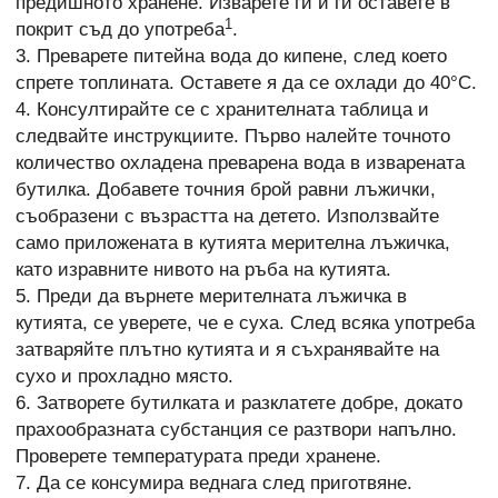
предишното хранене. Изварете ги и ги оставете в
1
покрит съд до употреба
.
3. Преварете питейна вода до кипене, след което
спрете топлината. Оставете я да се охлади до 40°C.
4. Консултирайте се с хранителната таблица и
следвайте инструкциите. Първо налейте точното
количество охладена преварена вода в изварената
бутилка. Добавете точния брой равни лъжички,
съобразени с възрастта на детето. Използвайте
само приложената в кутията мерителна лъжичка,
като изравните нивото на ръба на кутията.
5. Преди да върнете мерителната лъжичка в
кутията, се уверете, че е суха. След всяка употреба
затваряйте плътно кутията и я съхранявайте на
сухо и прохладно място.
6. Затворете бутилката и разклатете добре, докато
прахообразната субстанция се разтвори напълно.
Проверете температурата преди хранене.
7. Да се консумира веднага след приготвяне.