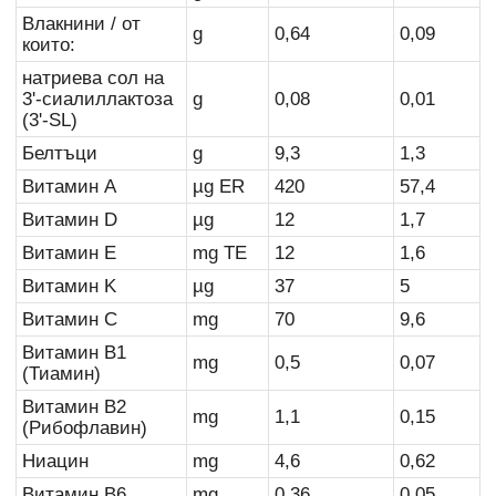
Влакнини / от
g
0,64
0,09
които:
натриева сол на
3'-сиалиллактоза
g
0,08
0,01
(3'-SL)
Белтъци
g
9,3
1,3
Витамин A
µg ER
420
57,4
Витамин D
µg
12
1,7
Витамин E
mg TE
12
1,6
Витамин K
µg
37
5
Витамин C
mg
70
9,6
Витамин B1
mg
0,5
0,07
(Тиамин)
Витамин B2
mg
1,1
0,15
(Рибофлавин)
Ниацин
mg
4,6
0,62
Витамин B6
mg
0,36
0,05