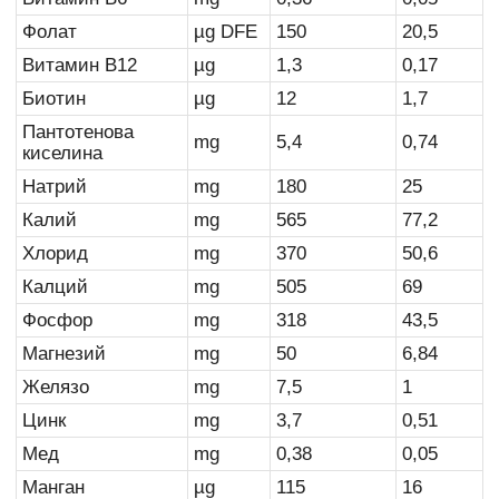
Фолат
µg DFE
150
20,5
Витамин B12
µg
1,3
0,17
Биотин
µg
12
1,7
Пантотенова
mg
5,4
0,74
киселина
Натрий
mg
180
25
Калий
mg
565
77,2
Хлорид
mg
370
50,6
Калций
mg
505
69
Фосфор
mg
318
43,5
Магнезий
mg
50
6,84
Желязо
mg
7,5
1
Цинк
mg
3,7
0,51
Мед
mg
0,38
0,05
Манган
µg
115
16