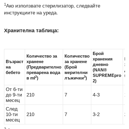
1
Ако използвате стерилизатор, следвайте
инструкциите на уреда.
Хранителна таблица:
Брой
Количество за
Количество
хранения
Б
Възраст
хранене
за хранене
дневно
х
на
(Предварително
(Брой
(NAN®
д
бебето
преварена вода
мерителни
SUPREMEpro
(Д
2
3
в ml
)
лъжички
)
2)
От 6-ти
до 9-ти
210
7
4-3
1-
месец
След
10-ти
210
7
3-2
2-
месец