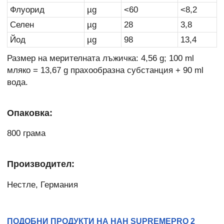
Флуорид
µg
<60
<8,2
Селен
µg
28
3,8
Йод
µg
98
13,4
Размер на мерителната лъжичка: 4,56 g; 100 ml
мляко = 13,67 g прахообразна субстанция + 90 ml
вода.
Опаковка:
800 грама
Производител:
Нестле, Германия
ПОДОБНИ ПРОДУКТИ НА НАН SUPREMEPRO 2