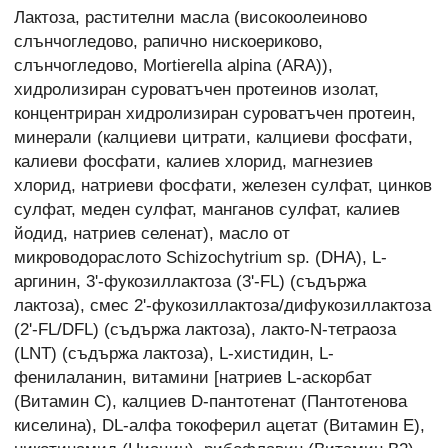
Лактоза, растителни масла (високоолеиново
слънчогледово, рапично нискоериково,
слънчогледово, Mortierella alpina (ARA)),
хидролизиран суроватъчен протеинов изолат,
концентриран хидролизиран суроватъчен протеин,
минерали (калциеви цитрати, калциеви фосфати,
калиеви фосфати, калиев хлорид, магнезиев
хлорид, натриеви фосфати, железен сулфат, цинков
сулфат, меден сулфат, манганов сулфат, калиев
йодид, натриев селенат), масло от
микроводораслото Schizochytrium sp. (DHA), L-
аргинин, 3'-фукозиллактоза (3'-FL) (съдържа
лактоза), смес 2'-фукозиллактоза/дифукозиллактоза
(2'-FL/DFL) (съдържа лактоза), лакто-N-тетраоза
(LNT) (съдържа лактоза), L-хистидин, L-
фенилаланин, витамини [натриев L-аскорбат
(Витамин C), калциев D-пантотенат (Пантотенова
киселина), DL-алфа токоферил ацетат (Витамин E),