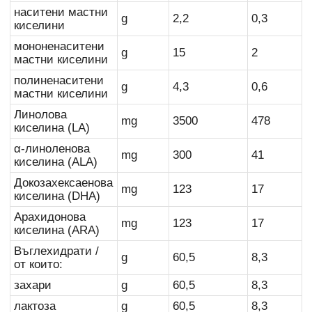
наситени мастни
g
2,2
0,3
киселини
мононенаситени
g
15
2
мастни киселини
полиненаситени
g
4,3
0,6
мастни киселини
Линолова
mg
3500
478
киселина (LA)
α-линоленова
mg
300
41
киселина (ALA)
Докозахексаенова
mg
123
17
киселина (DHA)
Арахидонова
mg
123
17
киселина (ARA)
Въглехидрати /
g
60,5
8,3
от които:
захари
g
60,5
8,3
лактоза
g
60,5
8,3