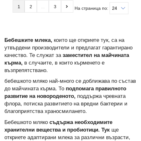
1
2
3
На страница по:
Бебешките млека,
които ще откриете тук, са на
утвърдени производители и предлагат гарантирано
качество. Те служат за
заместител на майчината
кърма,
в случаите, в които кърменето е
възпрепятствано.
бебешкото мляко най-много се доближава по състав
до майчината кърма. То
подпомага правилното
развитие на новороденото,
поддържа чревната
флора, потиска развитието на вредни бактерии и
благоприятства храносмилането.
Бебешкото мляко
съдържа необходимите
хранителни вещества и пробиотици. Тук
ще
откриете адаптирани млека за различни възрасти,