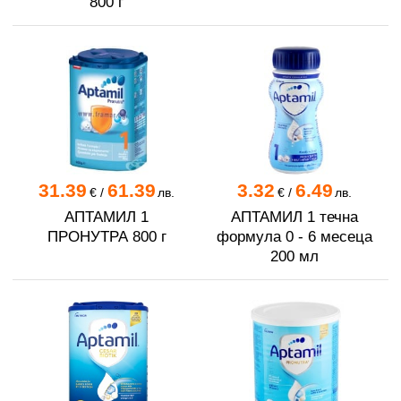
800 г
31.39
61.39
3.32
6.49
€
/
лв.
€
/
лв.
АПТАМИЛ 1
АПТАМИЛ 1 течна
ПРОНУТРА 800 г
формула 0 - 6 месеца
200 мл