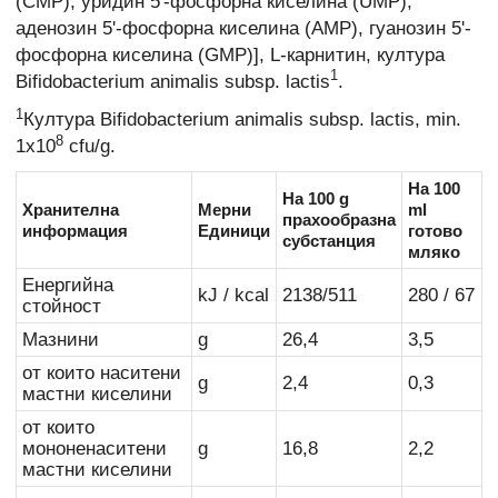
(CMP), уридин 5'-фосфорна киселина (UMP),
аденозин 5'-фосфорна киселина (AMP), гуанозин 5'-
фосфорна киселина (GMP)], L-карнитин, култура
1
Bifidobacterium animalis subsp. lactis
.
1
Култура Bifidobacterium animalis subsp. lactis, min.
8
1x10
cfu/g.
На 100
На 100 g
Хранителна
Мерни
ml
прахообразна
информация
Единици
готово
субстанция
мляко
Енергийна
kJ / kcal
2138/511
280 / 67
стойност
Мазнини
g
26,4
3,5
от които наситени
g
2,4
0,3
мастни киселини
от които
мононенаситени
g
16,8
2,2
мастни киселини