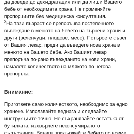
да доведе до дехидратация или да лиши Вашето
бебе от необходимата храна. Не променяйте
пропорциите без медицинска консултация.
3
На тази възраст се препоръчва постепенното
въвеждане в менюто на бебето на зърнени храни и
други (зеленчуци, плодове, месо). Потърсете съвет
от Вашия лекар, преди да въведете нова храна в
менюто на Вашето бебе. Ако Вашият лекар
препоръча по-рано въвеждането на нови храни,
намалете количеството на млякото по негова
препоръка.
Внимание:
Пригответе само количеството, необходимо за едно
хранене. Използвайте веднага и следвайте
инструкциите точно. Не съхранявайте остатъка от
бутилката, изхвърлете неконсумираното
съдържание. Винаги придържайте бебето по време