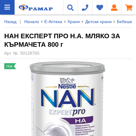
Назад
|
Начало
Е-Аптека
Храни
Детски храни
Бебешки 
НАН ЕКСПЕРТ ПРО H.A. МЛЯКО ЗА
КЪРМАЧЕТА 800 г
Арт. №:
30128765
Нов