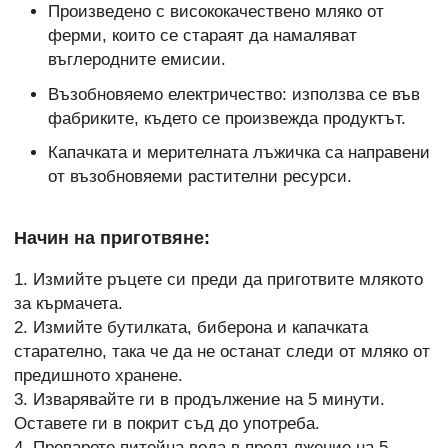
Произведено с висококачествено мляко от
ферми, които се стараят да намаляват
въглеродните емисии.
Възобновяемо електричество: използва се във
фабриките, където се произвежда продуктът.
Капачката и мерителната лъжичка са направени
от възобновяеми растителни ресурси.
Начин на приготвяне:
1. Измийте ръцете си преди да приготвите млякото
за кърмачета.
2. Измийте бутилката, биберона и капачката
старателно, така че да не останат следи от мляко от
предишното хранене.
3. Изварявайте ги в продължение на 5 минути.
Оставете ги в покрит съд до употреба.
4. Преварете питейна вода в продължение на 5