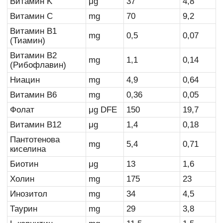
Витамин K
μg
37
4,8
Витамин C
mg
70
9,2
Витамин B1
mg
0,5
0,07
(Тиамин)
Витамин B2
mg
1,1
0,14
(Рибофлавин)
Ниацин
mg
4,9
0,64
Витамин B6
mg
0,36
0,05
Фолат
μg DFE
150
19,7
Витамин B12
μg
1,4
0,18
Пантотенова
mg
5,4
0,71
киселина
Биотин
μg
13
1,6
Холин
mg
175
23
Инозитол
mg
34
4,5
Таурин
mg
29
3,8