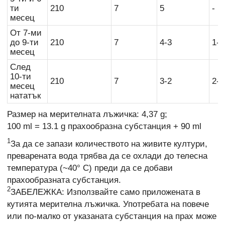
ти
210
7
5
-
месец
От 7-ми
до 9-ти
210
7
4-3
1-2
месец
След
10-ти
210
7
3-2
2-3
месец
нататък
Размер на мерителната лъжичка: 4,37 g;
100 ml = 13.1 g прахообразна субстанция + 90 ml
1
За да се запази количеството на живите култури,
преварената вода трябва да се охлади до телесна
температура (~40° C) преди да се добави
прахообразната субстанция.
2
ЗАБЕЛЕЖКА: Използвайте само приложената в
кутията мерителна лъжичка. Употребата на повече
или по-малко от указаната субстанция на прах може