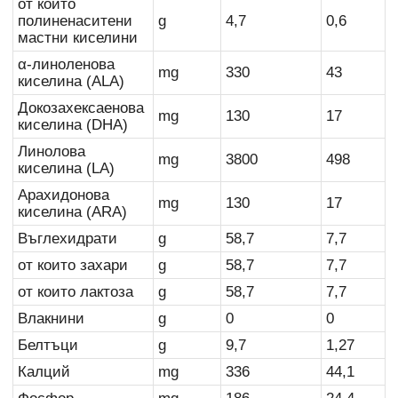
от които
полиненаситени
g
4,7
0,6
мастни киселини
α-линоленова
mg
330
43
киселина (ALA)
Докозахексаенова
mg
130
17
киселина (DHA)
Линолова
mg
3800
498
киселина (LA)
Арахидонова
mg
130
17
киселина (ARA)
Въглехидрати
g
58,7
7,7
от които захари
g
58,7
7,7
от които лактоза
g
58,7
7,7
Влакнини
g
0
0
Белтъци
g
9,7
1,27
Калций
mg
336
44,1