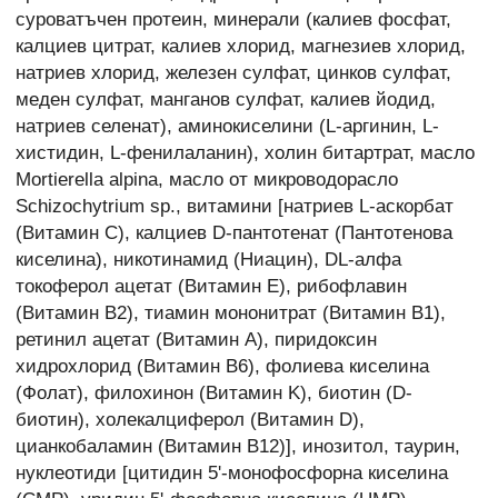
суроватъчен протеин, минерали (калиев фосфат,
калциев цитрат, калиев хлорид, магнезиев хлорид,
натриев хлорид, железен сулфат, цинков сулфат,
меден сулфат, манганов сулфат, калиев йодид,
натриев селенат), аминокиселини (L-аргинин, L-
хистидин, L-фенилаланин), холин битартрат, масло
Mortierella alpina, масло от микроводорасло
Schizochytrium sp., витамини [натриев L-аскорбат
(Витамин C), калциев D-пантотенат (Пантотенова
киселина), никотинамид (Ниацин), DL-алфа
токоферол ацетат (Витамин E), рибофлавин
(Витамин B2), тиамин мононитрат (Витамин B1),
ретинил ацетат (Витамин А), пиридоксин
хидрохлорид (Витамин B6), фолиева киселина
(Фолат), филохинон (Витамин K), биотин (D-
биотин), холекалциферол (Витамин D),
цианкобаламин (Витамин B12)], инозитол, таурин,
нуклеотиди [цитидин 5'-монофосфорна киселина