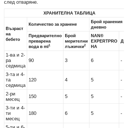
след отваряне.
ХРАНИТЕЛНА ТАБЛИЦА
Брой хранения
Количество за хранене
дневно
Възраст
на
Предварително
Брой
NAN®
бебето
преварена
мерителни
EXPERTPRO
Дру
1
2
вода в ml
лъжички
HA
1-ва и 2-
ра
90
3
6
-
седмица
3-та и 4-
та
120
4
5
-
седмица
2-ри
150
5
5
-
месец
3-ти и 4-
ти
180
6
5
-
месец
5-ти и 6-