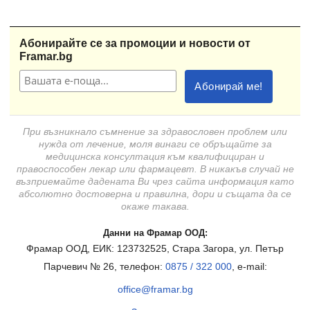
Абонирайте се за промоции и новости от
Framar.bg
При възникнало съмнение за здравословен проблем или
нужда от лечение, моля винаги се обръщайте за
медицинска консултация към квалифициран и
правоспособен лекар или фармацевт. В никакъв случай не
възприемайте дадената Ви чрез сайта информация като
абсолютно достоверна и правилна, дори и същата да се
окаже такава.
Данни на Фрамар ООД:
Фрамар ООД, ЕИК: 123732525, Стара Загора, ул. Петър
Парчевич № 26, телефон:
0875 / 322 000
, e-mail:
office@framar.bg