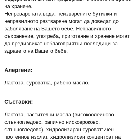
на хранене.
Непреварената вода, неизварените бутилки и
неправилното разтваряне могат да доведат до
заболяване на Вашето бебе. Неправилното
съхранение, употреба, приготвяне и хранене могат
да предизвикат неблагоприятни последици за
здравето на Вашето бебе.
Алергени:
Лактоза, суроватка, рибено масло.
Съставки:
Лактоза, растителни масла (високоолеиново
слънчогледово, рапично нискоероково,
слънчогледово), хидролизиран суроватъчен
протеинов изолат, хидролизиран концентрат на