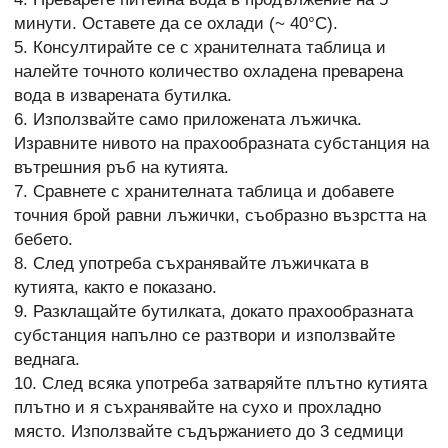
минути. Оставете да се охлади (~ 40°C).
5. Консултирайте се с хранителната таблица и
налейте точното количество охладена преварена
вода в изварената бутилка.
6. Използвайте само приложената лъжичка.
Изравните нивото на прахообразната субстанция на
вътрешния ръб на кутията.
7. Сравнете с хранителната таблица и добавете
точния брой равни лъжички, съобразно възрстта на
бебето.
8. След употреба съхранявайте лъжичката в
кутията, както е показано.
9. Разклащайте бутилката, докато прахообразната
субстанция напълно се разтвори и използвайте
веднага.
10. След всяка употреба затваряйте плътно кутията
плътно и я съхранявайте на сухо и прохладно
място. Използвайте съдържанието до 3 седмици