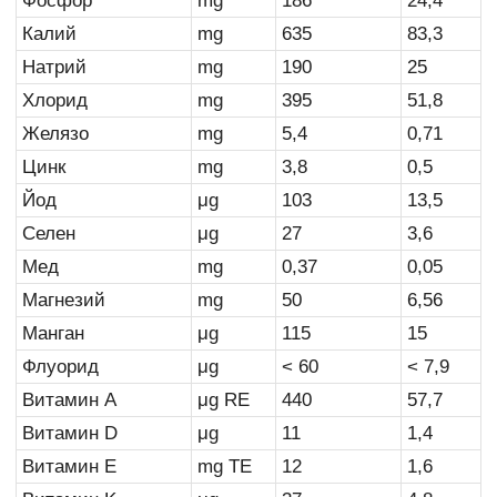
Фосфор
mg
186
24,4
Калий
mg
635
83,3
Натрий
mg
190
25
Хлорид
mg
395
51,8
Желязо
mg
5,4
0,71
Цинк
mg
3,8
0,5
Йод
μg
103
13,5
Селен
μg
27
3,6
Мед
mg
0,37
0,05
Магнезий
mg
50
6,56
Манган
μg
115
15
Флуорид
μg
< 60
< 7,9
Витамин A
μg RE
440
57,7
Витамин D
μg
11
1,4
Витамин E
mg TE
12
1,6