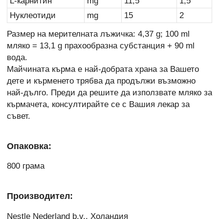
L-карнитин
mg
11,5
1,5
Нуклеотиди
mg
15
2
Размер на мерителната лъжичка: 4,37 g; 100 ml
мляко = 13,1 g прахообразна субстанция + 90 ml
вода.
Майчината кърма е най-добрата храна за Вашето
дете и кърменето трябва да продължи възможно
най-дълго. Преди да решите да използвате мляко за
кърмачета, консултирайте се с Вашия лекар за
съвет.
Опаковка:
800 грама
Производител:
Nestle Nederland b.v., Холандия