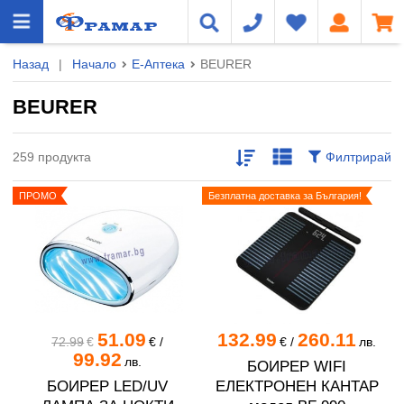
Назад
|
Начало
Е-Аптека
BEURER
BEURER
259 продукта
Филтрирай
ПРОМО
Безплатна доставка за България!
51.09
132.99
260.11
72.99
€
€
/
€
/
лв.
99.92
лв.
БОИРЕР WIFI
БОИРЕР LED/UV
ЕЛЕКТРОНЕН КАНТАР