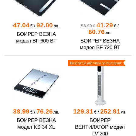
47.04
92.00
41.29
€
/
лв.
58.99
€
€
/
80.76
лв.
БОИРЕР ВЕЗНА
модел BF 600 BT
БОИРЕР ВЕЗНА
модел BF 720 BT
Безплатна доставка за България!
38.99
76.26
129.31
252.91
€
/
лв.
€
/
лв.
БОИРЕР ВЕЗНА
БОИРЕР
модел KS 34 XL
ВЕНТИЛАТОР модел
LV 200