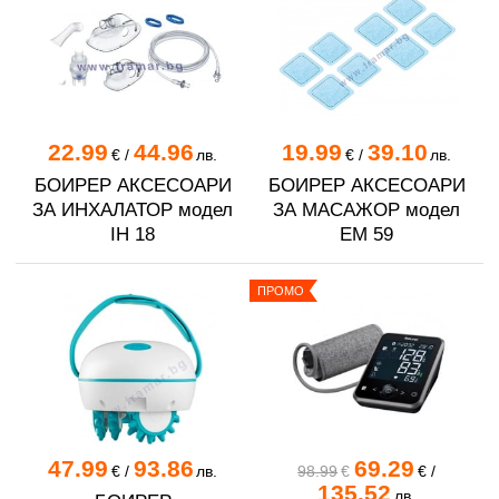
22.99
44.96
19.99
39.10
€
/
лв.
€
/
лв.
БОИРЕР АКСЕСОАРИ
БОИРЕР АКСЕСОАРИ
ЗА ИНХАЛАТОР модел
ЗА МАСАЖОР модел
IH 18
EM 59
ПРОМО
47.99
93.86
69.29
€
/
лв.
98.99
€
€
/
135.52
лв.