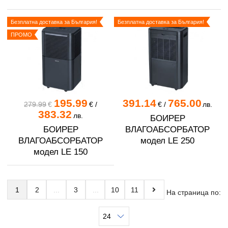
Безплатна доставка за България!
Безплатна доставка за България!
ПРОМО
195.99
391.14
765.00
279.99
€
€
/
€
/
лв.
383.32
лв.
БОИРЕР
БОИРЕР
ВЛАГОАБСОРБАТОР
ВЛАГОАБСОРБАТОР
модел LE 250
модел LE 150
1
2
3
10
11
На страница по: