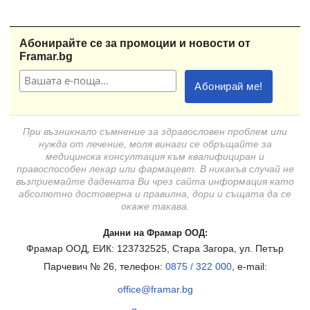
Абонирайте се за промоции и новости от
Framar.bg
При възникнало съмнение за здравословен проблем или
нужда от лечение, моля винаги се обръщайте за
медицинска консултация към квалифициран и
правоспособен лекар или фармацевт. В никакъв случай не
възприемайте дадената Ви чрез сайта информация като
абсолютно достоверна и правилна, дори и същата да се
окаже такава.
Данни на Фрамар ООД:
Фрамар ООД, ЕИК: 123732525, Стара Загора, ул. Петър
Парчевич № 26, телефон:
0875 / 322 000
, e-mail:
office@framar.bg