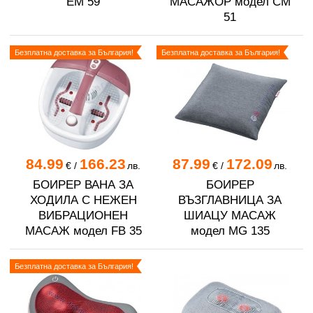
EM 59
МАСАЖОР модел CM
51
Безплатна доставка за България!
Безплатна доставка за България!
84.99
166.23
87.99
172.09
€
/
лв.
€
/
лв.
БОИРЕР ВАНА ЗА
БОИРЕР
ХОДИЛА С НЕЖЕН
ВЪЗГЛАВНИЦА ЗА
ВИБРАЦИОНЕН
ШИАЦУ МАСАЖ
МАСАЖ модел FB 35
модел MG 135
Безплатна доставка за България!