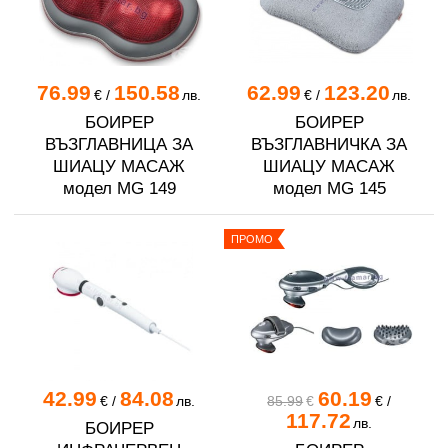
76.99
150.58
62.99
123.20
€
/
лв.
€
/
лв.
БОИРЕР
БОИРЕР
ВЪЗГЛАВНИЦА ЗА
ВЪЗГЛАВНИЧКА ЗА
ШИАЦУ МАСАЖ
ШИАЦУ МАСАЖ
модел MG 149
модел MG 145
ПРОМО
42.99
84.08
60.19
€
/
лв.
85.99
€
€
/
117.72
лв.
БОИРЕР