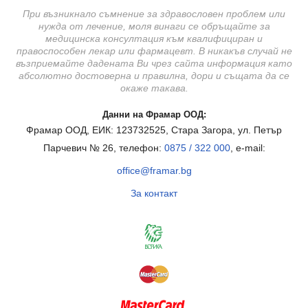
При възникнало съмнение за здравословен проблем или
нужда от лечение, моля винаги се обръщайте за
медицинска консултация към квалифициран и
правоспособен лекар или фармацевт. В никакъв случай не
възприемайте дадената Ви чрез сайта информация като
абсолютно достоверна и правилна, дори и същата да се
окаже такава.
Данни на Фрамар ООД:
Фрамар ООД, ЕИК: 123732525, Стара Загора, ул. Петър
Парчевич № 26, телефон:
0875 / 322 000
, e-mail:
office@framar.bg
За контакт