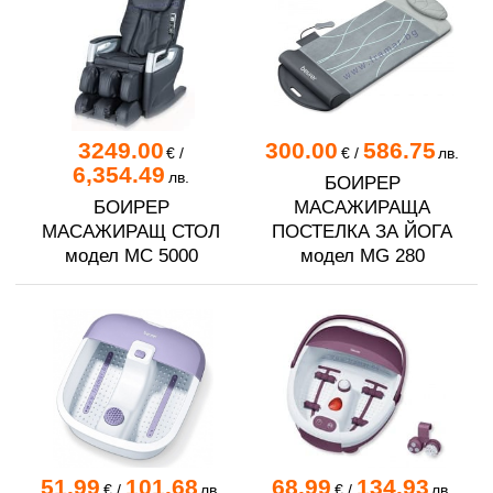
3249.00
300.00
586.75
€
/
€
/
лв.
6,354.49
лв.
БОИРЕР
БОИРЕР
МАСАЖИРАЩА
МАСАЖИРАЩ СТОЛ
ПОСТЕЛКА ЗА ЙОГА
модел MC 5000
модел MG 280
51.99
101.68
68.99
134.93
€
/
лв.
€
/
лв.