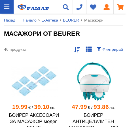
Назад
|
Начало
Е-Аптека
BEURER
Масажори
МАСАЖОРИ ОТ BEURER
46 продукта
Филтрирай
19.99
39.10
47.99
93.86
€
/
лв.
€
/
лв.
БОИРЕР АКСЕСОАРИ
БОИРЕР
ЗА МАСАЖОР модел
АНТИЦЕЛУЛИТЕН