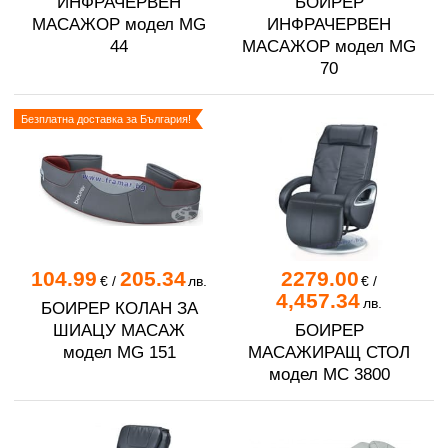
ИНФРАЧЕРВЕН
БОИРЕР
МАСАЖОР модел MG
ИНФРАЧЕРВЕН
44
МАСАЖОР модел MG
70
Безплатна доставка за България!
104.99
205.34
2279.00
€
/
лв.
€
/
4,457.34
лв.
БОИРЕР КОЛАН ЗА
ШИАЦУ МАСАЖ
БОИРЕР
модел MG 151
МАСАЖИРАЩ СТОЛ
модел MC 3800