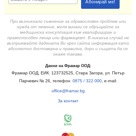
При възникнало съмнение за здравословен проблем или
нужда от лечение, моля винаги се обръщайте за
медицинска консултация към квалифициран и
правоспособен лекар или фармацевт. В никакъв случай не
възприемайте дадената Ви чрез сайта информация като
абсолютно достоверна и правилна, дори и същата да се
окаже такава.
Данни на Фрамар ООД:
Фрамар ООД, ЕИК: 123732525, Стара Загора, ул. Петър
Парчевич № 26, телефон:
0875 / 322 000
, e-mail:
office@framar.bg
За контакт