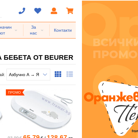
 начин
За
Контакти
вот
нас
А БЕБЕТА ОТ BEURER
ай:
ПРОМО
65.79
128.67