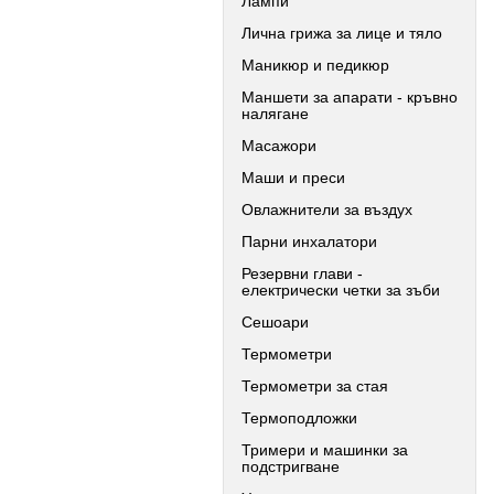
Лампи
Лична грижа за лице и тяло
Маникюр и педикюр
Маншети за апарати - кръвно
налягане
Масажори
Маши и преси
Овлажнители за въздух
Парни инхалатори
Резервни глави -
електрически четки за зъби
Сешоари
Термометри
Термометри за стая
Термоподложки
Тримери и машинки за
подстригване