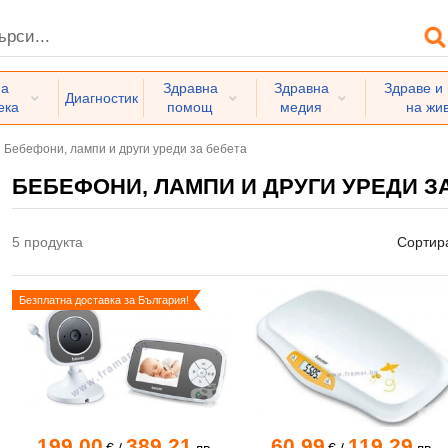
на
Здравна
Здравна
Здраве и
Диагностик
ека
помощ
медия
на жи
Бебефони, лампи и други уреди за бебета
БЕБЕФОНИ, ЛАМПИ И ДРУГИ УРЕДИ З
5 продукта
Сортир
Безплатна доставка за България!
199.00
389.21
60.99
119.29