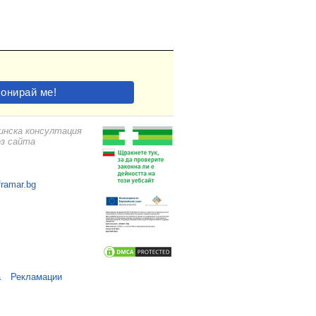
цинска консултация
ез сайта
framar.bg
а
Рекламации