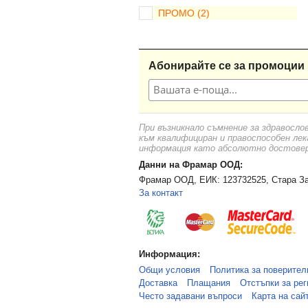
ПРОМО
(2)
Абонирайте се за промоции 
При възникнало съмнение за здравосло
към квалифициран и правоспособен лек
информация като абсолютно достоверн
Данни на Фрамар ООД:
Фрамар ООД, ЕИК: 123732525, Стара За
За контакт
Информация:
Общи условия
Политика за поверител
Доставка
Плащания
Отстъпки за рег
Често задавани въпроси
Карта на сай