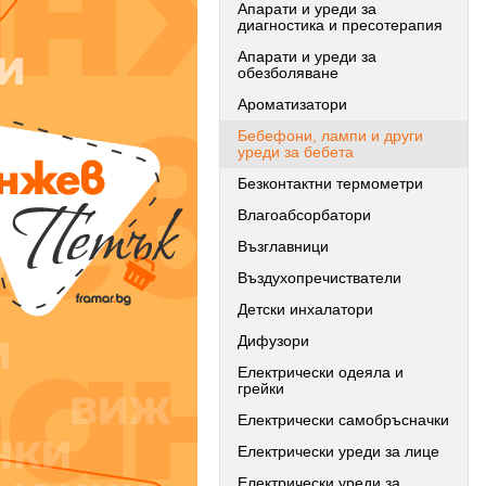
Апарати и уреди за
диагностика и пресотерапия
Апарати и уреди за
обезболяване
Ароматизатори
Бебефони, лампи и други
уреди за бебета
Безконтактни термометри
Влагоабсорбатори
Възглавници
Въздухопречистватели
Детски инхалатори
Дифузори
Електрически одеяла и
грейки
Електрически самобръсначки
Електрически уреди за лице
Електрически уреди за