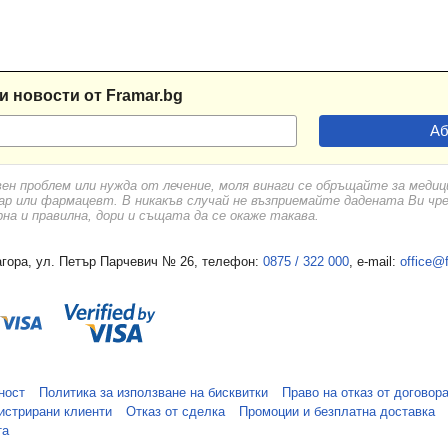
и новости от Framar.bg
вен проблем или нужда от лечение, моля винаги се обръщайте за меди
ар или фармацевт. В никакъв случай не възприемайте дадената Ви чр
а и правилна, дори и същата да се окаже такава.
гора, ул. Петър Парчевич № 26, телефон:
0875 / 322 000
, e-mail:
office@
ност
Политика за използване на бисквитки
Право на отказ от договор
истрирани клиенти
Отказ от сделка
Промоции и безплатна доставка
та