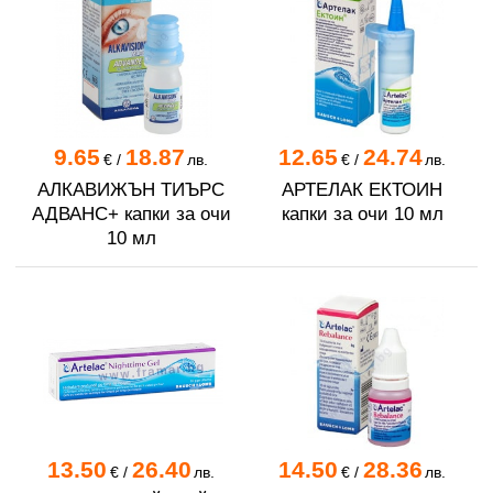
9.65
18.87
12.65
24.74
€
/
лв.
€
/
лв.
АЛКАВИЖЪН ТИЪРС
АРТЕЛАК ЕКТОИН
АДВАНС+ капки за очи
капки за очи 10 мл
10 мл
13.50
26.40
14.50
28.36
€
/
лв.
€
/
лв.