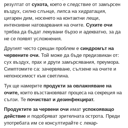
резултат от
сухота,
което е следствие от замърсен
въздух, силно слънце, липса на хидратация,
цигарен дим, носенето на контактни лещи,
интензивни натоварвания на очите.
Сухите очи
трябва да бъдат лекувани бързо и адекватно, за да
не се появят усложнения.
Другият често срещан проблем е
синдромът на
червените очи.
Той може да бъде предизвикан от:
сух въздух, прах и други замърсявания, преумора.
Симптомите са: зачервяване, сълзене на очите и
непоносимост към светлина.
Тук ще намерите
продукти за овлажняване на
очите,
които възстановяват процеса на секреция на
сълзи. Те
почистват и дезинфекцират.
Продуктите за червени очи
имат
успокояващо
действие
и подобряват зрителната острота. Преди
употребата им се консултирайте с лекар-