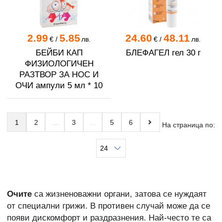
2.99
5.85
24.60
48.11
€
/
лв.
€
/
лв.
БЕЙБИ КАП
БЛЕФАГЕЛ гел 30 г
ФИЗИОЛОГИЧЕН
РАЗТВОР ЗА НОС И
ОЧИ ампули 5 мл * 10
1
2
3
5
6
На страница по:
Очите
са жизненоважни органи, затова се нуждаят
от специални грижи. В противен случай може да се
появи дискомфорт и раздразнения. Най-често те са