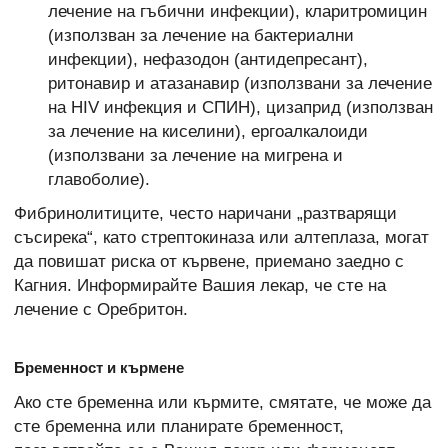
лечение на гъбични инфекции), кларитромицин
(използван за лечение на бактериални
инфекции), нефазодон (антидепресант),
ритонавир и атазанавир (използвани за лечение
на HIV инфекция и СПИН), цизаприд (използван
за лечение на киселини), ергоалкалоиди
(използвани за лечение на мигрена и
главоболие).
Фибринолитиците, често наричани „разтварящи
съсирека“, като стрептокиназа или алтеплаза, могат
да повишат риска от кървене, приемано заедно с
Кагния. Информирайте Вашия лекар, че сте на
лечение с Оребритон.
Бременност и кърмене
Ако сте бременна или кърмите, смятате, че може да
сте бременна или планирате бременност,