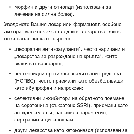
морфин и други опиоиди (използвани за
лечение на силна болка).
Уведомете Вашия лекар или фармацевт, особено
ако приемате някое от следните лекарства, които
повишават риска от кървене:
„перорални антикоагуланти“, често наричани и
„лекарства за разреждане на кръвта“, които
включват варфарин;
нестероидни противовъзпалителни средства
(НСПВС), често приемани като обезболяващи
като ибупрофен и напроксен;
селективни инхибитори на обратното поемане
на серотонина (съкратено SSRI), приемани като
антидепресанти, например пароксетин,
сертралин и циталопрам;
други лекарства като кетоконазол (използван за