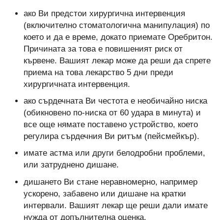
ако Ви предстои хирургична интервенция
(включително стоматологична манипулация) по
което и да е време, докато приемате Оребритон.
Причината за това е повишеният риск от
кървене. Вашият лекар може да реши да спрете
приема на това лекарство 5 дни преди
хирургичната интервенция.
ако сърдечната Ви честота е необичайно ниска
(обикновено по-ниска от 60 удара в минута) и
все още нямате поставено устройство, което
регулира сърдечния Ви ритъм (пейсмейкър).
имате астма или други белодробни проблеми,
или затруднено дишане.
дишането Ви стане неравномерно, например
ускорено, забавено или дишане на кратки
интервали. Вашият лекар ще реши дали имате
нужда от допълнителна оценка.