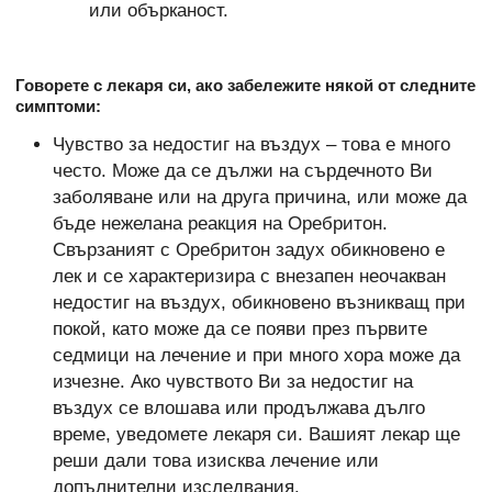
или обърканост.
Говорете с лекаря си, ако забележите някой от следните
симптоми:
Чувство за недостиг на въздух – това е много
често. Може да се дължи на сърдечното Ви
заболяване или на друга причина, или може да
бъде нежелана реакция на Оребритон.
Свързаният с Оребритон задух обикновено е
лек и се характеризира с внезапен неочакван
недостиг на въздух, обикновено възникващ при
покой, като може да се появи през първите
седмици на лечение и при много хора може да
изчезне. Ако чувството Ви за недостиг на
въздух се влошава или продължава дълго
време, уведомете лекаря си. Вашият лекар ще
реши дали това изисква лечение или
допълнителни изследвания.