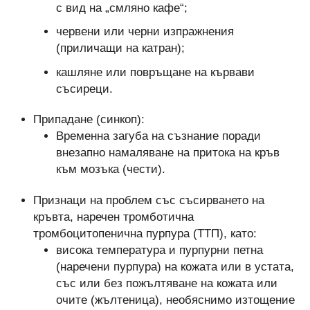
с вид на „смляно кафе“;
червени или черни изпражнения
(приличащи на катран);
кашляне или повръщане на кървави
съсиреци.
Припадане (синкоп):
Временна загуба на съзнание поради
внезапно намаляване на притока на кръв
към мозъка (чести).
Признаци на проблем със съсирването на
кръвта, наречен тромботична
тромбоцитопенична пурпура (ТТП), като:
висока температура и пурпурни петна
(наречени пурпура) на кожата или в устата,
със или без пожълтяване на кожата или
очите (жълтеница), необяснимо изтощение