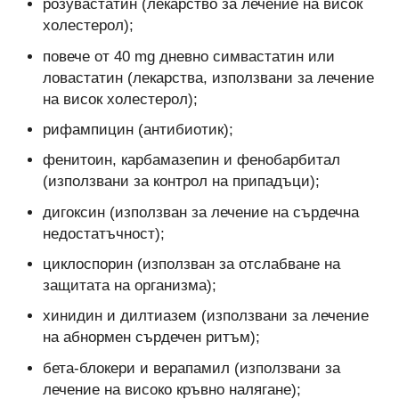
розувастатин (лекарство за лечение на висок
холестерол);
повече от 40 mg дневно симвастатин или
ловастатин (лекарства, използвани за лечение
на висок холестерол);
рифампицин (антибиотик);
фенитоин, карбамазепин и фенобарбитал
(използвани за контрол на припадъци);
дигоксин (използван за лечение на сърдечна
недостатъчност);
циклоспорин (използван за отслабване на
защитата на организма);
хинидин и дилтиазем (използвани за лечение
на абнормен сърдечен ритъм);
бета-блокери и верапамил (използвани за
лечение на високо кръвно налягане);