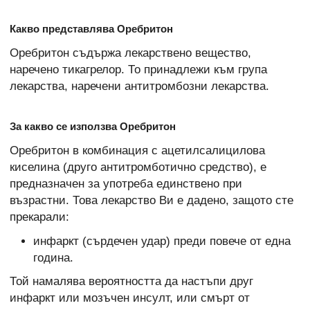
Какво представлява Оребритон
Оребритон съдържа лекарствено вещество,
наречено тикагрелор. То принадлежи към група
лекарства, наречени антитромбозни лекарства.
За какво се използва Оребритон
Оребритон в комбинация с ацетилсалицилова
киселина (друго антитромботично средство), е
предназначен за употреба единствено при
възрастни. Това лекарство Ви е дадено, защото сте
прекарали:
инфаркт (сърдечен удар) преди повече от една
година.
Той намалява вероятността да настъпи друг
инфаркт или мозъчен инсулт, или смърт от