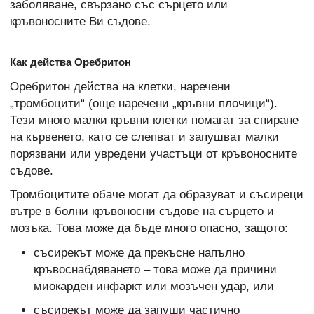
заболяване, свързано със сърцето или
кръвоносните Ви съдове.
Как действа Оребритон
Оребритон действа на клетки, наречени
„тромбоцити“ (още наречени „кръвни плочици“).
Тези много малки кръвни клетки помагат за спиране
на кървенето, като се слепват и запушват малки
порязвани или увредени участъци от кръвоносните
съдове.
Тромбоцитите обаче могат да образуват и съсиреци
вътре в болни кръвоносни съдове на сърцето и
мозъка. Това може да бъде много опасно, защото:
съсирекът може да прекъсне напълно
кръвоснабдяването – това може да причини
миокарден инфаркт или мозъчен удар, или
съсирекът може да запуши частично