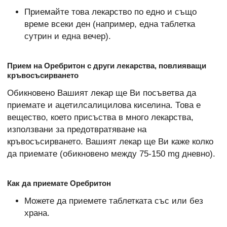
Приемайте това лекарство по едно и също
време всеки ден (например, една таблетка
сутрин и една вечер).
Прием на Оребритон с други лекарства, повлияващи
кръвосъсирването
Обикновено Вашият лекар ще Ви посъветва да
приемате и ацетилсалицилова киселина. Това е
вещество, което присъства в много лекарства,
използвани за предотвратяване на
кръвосъсирването. Вашият лекар ще Ви каже колко
да приемате (обикновено между 75-150 mg дневно).
Как да приемате Оребритон
Можете да приемете таблетката със или без
храна.