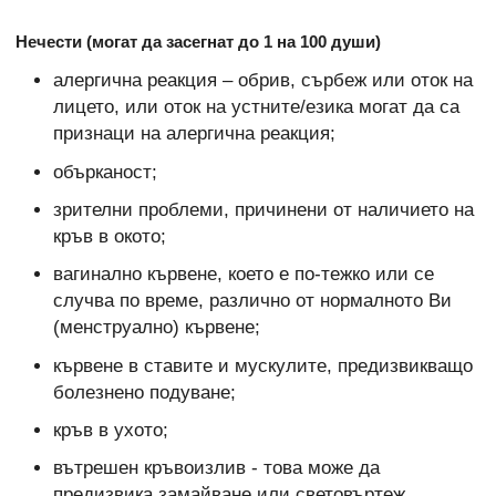
Нечести (могат да засегнат до 1 на 100 души)
алергична реакция – обрив, сърбеж или оток на
лицето, или оток на устните/езика могат да са
признаци на алергична реакция;
обърканост;
зрителни проблеми, причинени от наличието на
кръв в окото;
вагинално кървене, което е по-тежко или се
случва по време, различно от нормалното Ви
(менструално) кървене;
кървене в ставите и мускулите, предизвикващо
болезнено подуване;
кръв в ухото;
вътрешен кръвоизлив - това може да
предизвика замайване или световъртеж.