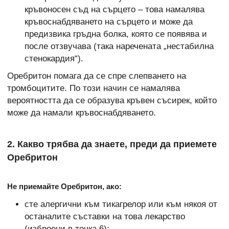
кръвоносен съд на сърцето – това намалява
кръвоснабдяването на сърцето и може да
предизвика гръдна болка, която се появява и
после отзвучава (така наречената „нестабилна
стенокардия“).
Оребритон помага да се спре слепването на
тромбоцитите. По този начин се намалява
вероятността да се образува кръвен съсирек, който
може да намали кръвоснабдяването.
2. Какво трябва да знаете, преди да приемете
Оребритон
Не приемайте Оребритон, ако:
сте алергични към тикагрелор или към някоя от
останалите съставки на това лекарство
(изброени в точка 6);