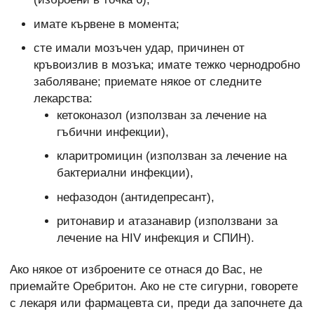
имате кървене в момента;
сте имали мозъчен удар, причинен от
кръвоизлив в мозъка; имате тежко чернодробно
заболяване; приемате някое от следните
лекарства:
кетоконазол (използван за лечение на
гъбични инфекции),
кларитромицин (използван за лечение на
бактериални инфекции),
нефазодон (антидепресант),
ритонавир и атазанавир (използвани за
лечение на HIV инфекция и СПИН).
Ако някое от изброените се отнася до Вас, не
приемайте Оребритон. Ако не сте сигурни, говорете
с лекаря или фармацевта си, преди да започнете да