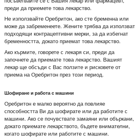
посъветвайте се с Вашия лекар или фармацевт,
преди да приемете това лекарство.
Не използвайте Оребритон, ако сте бременна или
може да забременеете. Жените трябва да използват
подходящи контрацептивни мерки, за да избегнат
бременността, докато приемат това лекарство.
Ако кърмите, говорете с лекаря си, преди да
започнете да приемате това лекарство. Вашият
лекар ще обсъди с Вас ползите и рисковете от
приема на Оребритон през този период.
Шофиране и работа с машини
Оребритон е малко вероятно да повлияе
способността Ви да шофирате или да работите с
машини. Ако се почувствате замаяни или объркани,
докато приемате лекарството, бъдете внимателни,
когато шофирате или работите с машини.