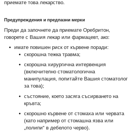
приемате това лекарство.
Предупреждения и предпазни мерки
Преди да започнете да приемате Оребритон,
говорете с Вашия лекар или фармацевт, ако:
имате повишен риск от кървене поради:
скорошна тежка травма;
скорошна хирургична интервенция
(включително стоматологична
манипулация, попитайте Вашия стоматолог
за това);
състояние, което засяга съсирването на
кръвта;
скорошно кървене от стомаха или червата
(като например от стомашна язва или
„полипи“ в дебелото черво).