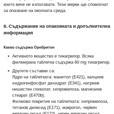
които вече не използвате. Тези мерки ще спомогнат
за опазване на околната среда.
6. Съдържание на опаковката и допълнителна
информация
Какво съдържа Оребритон
Активното вещество е тикагрелор. Всяка
филмирана таблетка съдържа 60 mg тикагрелор.
Другите съставки са:
Ядро на таблетката: манитол (E421), калциев
хидрогенфосфат дихидрат (E341), натриев
нишестен гликолат, хипромелоза, магнезиев
стеарат (E470b).
Филмово покритие на таблетката: хипромелоза,
титанов диоксид (E171), макрогол, червен
железен оксид (E172), черен железен оксид