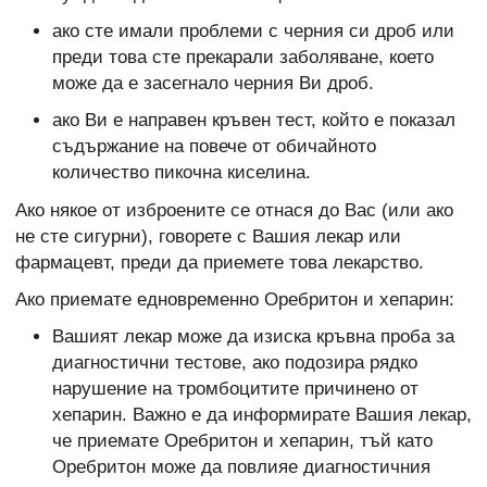
ако сте имали проблеми с черния си дроб или
преди това сте прекарали заболяване, което
може да е засегнало черния Ви дроб.
ако Ви е направен кръвен тест, който е показал
съдържание на повече от обичайното
количество пикочна киселина.
Ако някое от изброените се отнася до Вас (или ако
не сте сигурни), говорете с Вашия лекар или
фармацевт, преди да приемете това лекарство.
Ако приемате едновременно Оребритон и хепарин:
Вашият лекар може да изиска кръвна проба за
диагностични тестове, ако подозира рядко
нарушение на тромбоцитите причинено от
хепарин. Важно е да информирате Вашия лекар,
че приемате Оребритон и хепарин, тъй като
Оребритон може да повлияе диагностичния