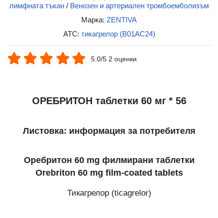
лимфната тъкан
/
Венозен и артериален тромбоемболизъм
Марка:
ZENTIVA
ATC:
тикагрелор (B01AC24)
5.0/5 2 оценки
ОРЕБРИТОН таблетки 60 мг * 56
Листовка: информация за потребителя
Оребритон 60 mg филмирани таблетки
Orebriton 60 mg film-coated tablets
Тикагрелор (ticagrelor)