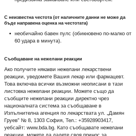
С неизвестна честота (от наличните данни не може да
бъде направена оценка на честотата)
необичайно бавен пулс (обикновено по-малко от
60 удара в минута).
Съобщаване на нежелани реакции
Ако получите някакви нежелани лекарствени
реакции, уведомете Вашия лекар или фармацевт.
Това включва всички възможни неописани в тази
листовка нежелани реакции. Можете също да
съобщите нежелани реакции директно чрез
националната система за съобщаване в
Изпълнителна агенция по лекарствата ул. „Дамян
Груев” № 8, 1303 София, Тел.: +35928903417,
уебсайт: www.bda.bg. Като съобщавате нежелани
реакции, можете да дадете своя принос за