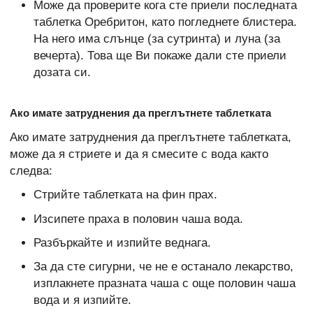
Може да проверите кога сте приели последната
таблетка Оребритон, като погледнете блистера.
На него има слънце (за сутринта) и луна (за
вечерта). Това ще Ви покаже дали сте приели
дозата си.
Ако имате затруднения да преглътнете таблетката
Ако имате затруднения да преглътнете таблетката,
може да я стриете и да я смесите с вода както
следва:
Стрийте таблетката на фин прах.
Изсипете праха в половин чаша вода.
Разбъркайте и изпийте веднага.
За да сте сигурни, че не е останало лекарство,
изплакнете празната чаша с още половин чаша
вода и я изпийте.