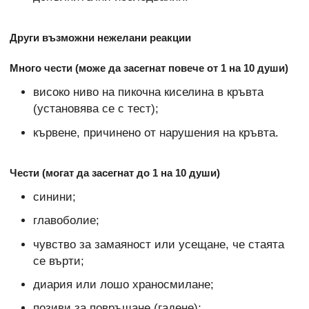
Други възможни нежелани реакции
Много чести (може да засегнат повече от 1 на 10 души)
високо ниво на пикочна киселина в кръвта
(установява се с тест);
кървене, причинено от нарушения на кръвта.
Чести (могат да засегнат до 1 на 10 души)
синини;
главоболие;
чувство за замаяност или усещане, че стаята
се върти;
диария или лошо храносмилане;
позиви за повръщане (гадене);