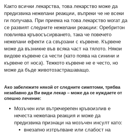
Както всички лекарства, това лекарство може да
предизвика нежелани реакции, въпреки че не всеки
ги получава. При приема на това лекарство могат да
се развият следните нежелани реакции: Оребритон
повлиява кръвосъсирването, така че повечето
нежелани ефекти са свързани с кървене. Кървене
може да възникне във всяка част на тялото. Някои
видове кървене са чести (като поява на синини и
кървене от носа). Тежкото кървене не е често, но
може да бъде животозастрашаващо.
Ако забележите някой от следните симптоми, трябва
незабавно да Ви види лекар – може да се нуждаете от
спешно лечение:
Мозъчен или вътречерепен кръвоизлив е
нечеста нежелана реакция и може да
предизвика признаци на мозъчен инсулт като:
внезапно изтръпване или слабост на