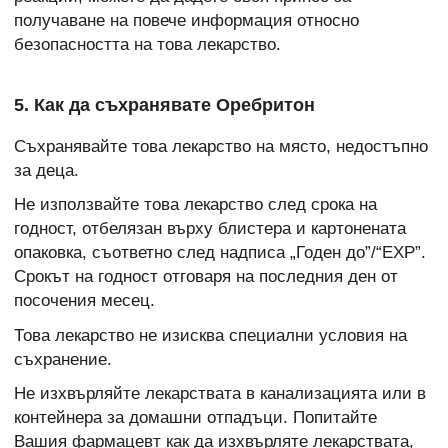
получаване на повече информация относно
безопасността на това лекарство.
5. Как да съхранявате Оребритон
Съхранявайте това лекарство на място, недостъпно
за деца.
Не използвайте това лекарство след срока на
годност, отбелязан върху блистера и картонената
опаковка, съответно след надписа „Годен до”/“EXP”.
Срокът на годност отговаря на последния ден от
посочения месец.
Това лекарство не изисква специални условия на
съхранение.
Не изхвърляйте лекарствата в канализацията или в
контейнера за домашни отпадъци. Попитайте
Вашия фармацевт как да изхвърляте лекарствата,