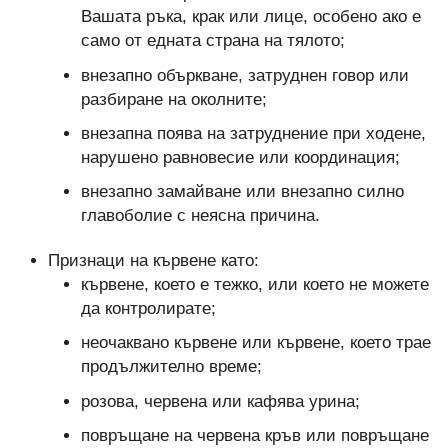
Вашата ръка, крак или лице, особено ако е
само от едната страна на тялото;
внезапно объркване, затруднен говор или
разбиране на околните;
внезапна поява на затруднение при ходене,
нарушено равновесие или координация;
внезапно замайване или внезапно силно
главоболие с неясна причина.
Признаци на кървене като:
кървене, което е тежко, или което не можете
да контролирате;
неочаквано кървене или кървене, което трае
продължително време;
розова, червена или кафява урина;
повръщане на червена кръв или повръщане