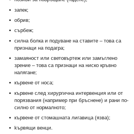
запек;
обрив;
сърбеж;
силна болка и подуване на ставите – това са
признаци на подагра;
замаяност или световъртеж или замъглено
зрение – това са признаци на ниско кръвно
налягане;
кървене от носа;
кървене след хирургична интервенция или от
порязвания (например при бръснене) и рани по-
силно от нормалното;
кървене от стомашната лигавица (язва);
kървящи венци.