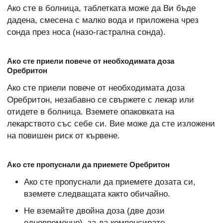
Ако сте в болница, таблетката може да Ви бъде
дадена, смесена с малко вода и приложена чрез
сонда през носа (назо-гастрална сонда).
Ако сте приели повече от необходимата доза
Оребритон
Ако сте приели повече от необходимата доза
Оребритон, незабавно се свържете с лекар или
отидете в болница. Вземете опаковката на
лекарството със себе си. Вие може да сте изложени
на повишен риск от кървене.
Ако сте пропуснали да приемете Оребритон
Ако сте пропуснали да приемете дозата си,
вземете следващата както обичайно.
Не вземайте двойна доза (две дози
едновременно), за да компенсирате