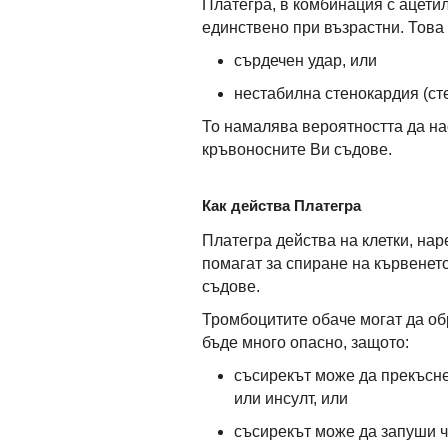
Платегра, в комбинация с ацети
единствено при възрастни. Това 
сърдечен удар, или
нестабилна стенокардия (сте
То намалява вероятността да нас
кръвоносните Ви съдове.
Как действа Платегра
Платегра действа на клетки, нар
помагат за спиране на кървенет
съдове.
Тромбоцитите обаче могат да об
бъде много опасно, защото:
съсирекът може да прекъсне
или инсулт, или
съсирекът може да запуши ч