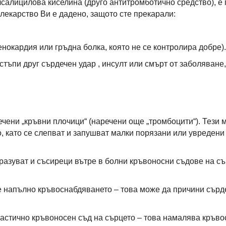
лсалицилова киселина (друго антитромботично средство), е
лекарство Ви е дадено, защото сте прекарали:
нокардия или гръдна болка, която не се контролира добре).
тъпи друг сърдечен удар , инсулт или смърт от заболяване
ечени „кръвни плочици“ (наречени още „тромбоцити“). Тези 
о, като се слепват и запушват малки порязани или увредени
разуват и съсиреци вътре в болни кръвоносни съдове на съ
 напълно кръвоснабдяването – това може да причини сърд
астично кръвоносен съд на сърцето – това намалява кръво