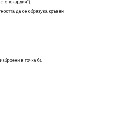
 стенокардия“).
тността да се образува кръвен
изброени в точка 6).