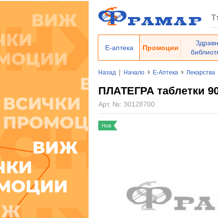
Здрав
Е-аптека
Промоции
библиот
|
Назад
Начало
Е-Аптека
Лекарства
ПЛАТЕГРА таблетки 90 
Арт. №:
30128700
Нов