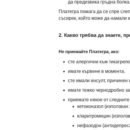
да предизвика гръдна болка,
Платегра помага да се спре сле
съсирек, който може да намали 
2. Какво трябва да знаете, п
Не приемайте Платегра, ако:
сте алергични към тикагрело
имате кървене в момента.
сте имали инсулт, причинен 
имате тежко чернодробно з
приемате някое от следните
кетоконазол (използван
кларитромицин (използв
нефазодон (антидепрес