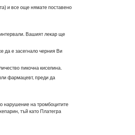
ута) и все още нямате поставено
 интервали. Вашият лекар ще
е да е засегнало черния Ви
личество пикочна киселина.
 или фармацевт, преди да
дко нарушение на тромбоцитите
хепарин, тъй като Платегра