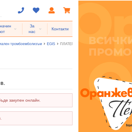
 начин
За
Контакти
вот
нас
риален тромбоемболизъм
EGIS
ПЛАТЕГРА таблетки 90 мг * 56
в.
бъде закупен онлайн.
.