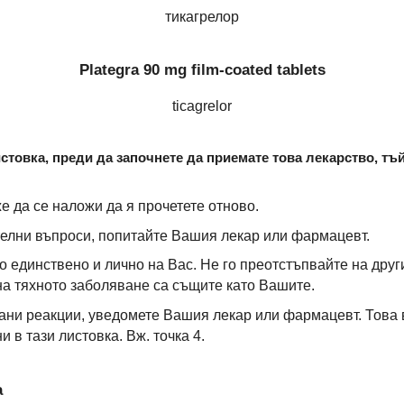
тикагрелор
Plategra 90 mg film-coated tablets
ticagrelor
товка, преди да започнете да приемате това лекарство, тъ
е да се наложи да я прочетете отново.
елни въпроси, попитайте Вашия лекар или фармацевт.
 единствено и лично на Вас. Не го преотстъпвайте на друг
на тяхното заболяване са същите като Вашите.
ани реакции, уведомете Вашия лекар или фармацевт. Това
 в тази листовка. Вж. точка 4.
а