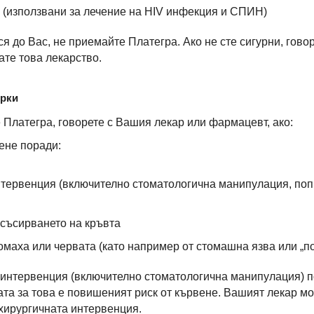
 (използвани за лечение на HIV инфекция и СПИН)
ся до Вас, не приемайте Платегра. Ако не сте сигурни, гов
ате това лекарство.
ерки
 Платегра, говорете с Вашия лекар или фармацевт, ако:
ене поради:
тервенция (включително стоматологична манипулация, поп
 съсирването на кръвта
омаха или червата (като например от стомашна язва или „по
 интервенция (включително стоматологична манипулация) по
та за това е повишеният риск от кървене. Вашият лекар м
 хирургичната интервенция.