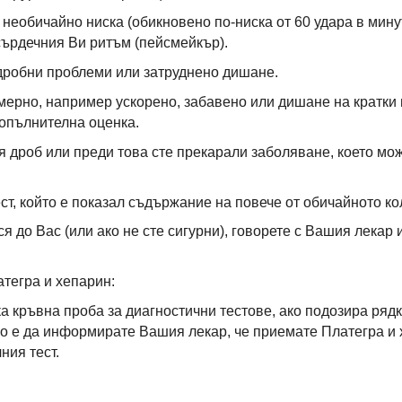
 необичайно ниска (обикновено по-ниска от 60 удара в мин
 сърдечния Ви ритъм (пейсмейкър).
дробни проблеми или затруднено дишане.
ерно, например ускорено, забавено или дишане на кратки
опълнителна оценка.
я дроб или преди това сте прекарали заболяване, което мож
ст, който е показал съдържание на повече от обичайното ко
ся до Вас (или ако не сте сигурни), говорете с Вашия лекар
тегра и хепарин:
а кръвна проба за диагностични тестове, ако подозира ря
о е да информирате Вашия лекар, че приемате Платегра и 
ния тест.