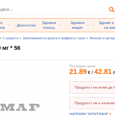
на
Здравна
Здравна
Здраве и
Диагностик
ека
помощ
медия
на жи
С рецепта
Заболявания на кръвта и лимфната тъкан
Венозен и арте
мг * 56
Последна цена
21.89
42.81
€
/
л
Продуктът не може да 
Продуктът не е наличен
НАПРАВИ ЗАПИТВАНЕ