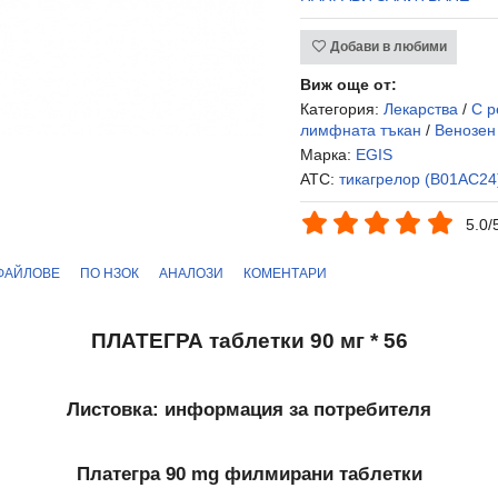
Добави в любими
Виж още от:
Категория:
Лекарства
/
С р
лимфната тъкан
/
Венозен
Марка:
EGIS
ATC:
тикагрелор (B01AC24
5.0/
ФАЙЛОВЕ
ПО НЗОК
АНАЛОЗИ
КОМЕНТАРИ
ПЛАТЕГРА таблетки 90 мг * 56
Листовка: информация за потребителя
Платегра 90 mg филмирани таблетки