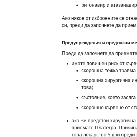
ритонавир и атазанавир
Ако някое от изброените се отна
си, преди да започнете да прием
Предупреждения и предпазни м
Преди да започнете да приемате
имате повишен риск от кърв
скорошна тежка травма
скорошна хирургична ин
това)
състояние, което засяга
скорошно кървене от ст
ако Ви предстои хирургична
приемате Платегра. Причина
това лекарство 5 дни преди