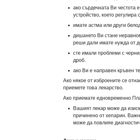
ако сърдечната Ви честота е
устройство, което регулира
имате астма или други бело
дишането Ви стане неравном
реши дали имате нужда от д
сте имали проблеми с черни
дроб.
ако Ви е направен кръвен те
Ако някое от изброените се отна
приемете това лекарство.
Ако приемате едновременно Пла
Вашият лекар може да изиск
причинено от хепарин. Важн
може да повлияе диагностич