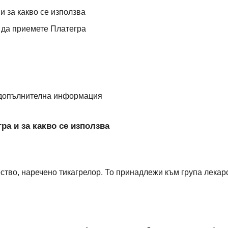
и за какво се използва
и да приемете Платегра
 допълнителна информация
ра и за какво се използва
тво, наречено тикагрелор. То принадлежи към група лекар