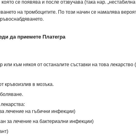
 която се появява и после отзвучава (така нар. „нестабилна
пването на тромбоцитите. По този начин се намалява вероя
кръвоснабдяването.
реди да приемете Платегра
р или към някоя от останалите съставки на това лекарство (
от кръвоизлив в мозъка.
аболяване.
 лекарства:
 за лечение на гъбични инфекции)
ан за лечение на бактериални инфекции)
ант)