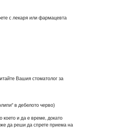
орете с лекаря или фармацевта
итайте Вашия стоматолог за
липи“ в дебелото черво)
 което и да е време, докато
оже да реши да спрете приема на