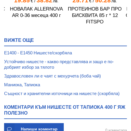
19.85
38.82
25.71
50.28
.
€
/
лв.
€
/
лв.
 C
НОВАЛАК ALLERNOVA
ПРОТЕИНОВ БАР ПРО
П
AR 0-36 месеца 400 г
БИСКВИТА 85 г * 12
С
FITSPO
ВИЖТЕ ОЩЕ
E1400 - E1450 Нишесте/скорбяла
Устойчиво нишесте - какво представлява и защо е по-
добрият избор за тялoто
Здравословен ли е чаят с мехурчета (боба чай)
Маниока, Тапиока
Същност и хранителни източници на нишесте (скорбяла)
КОМЕНТАРИ КЪМ НИШЕСТЕ ОТ ТАПИОКА 400 Г ЯЖ
ПОЛЕЗНО
Напиши коментар
0 коментара