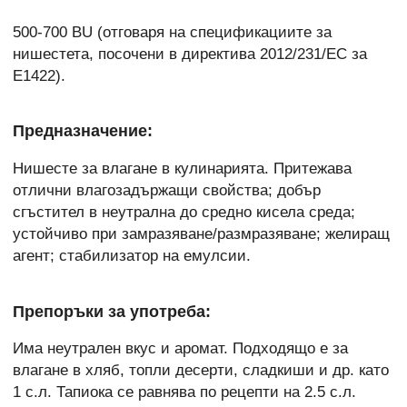
500-700 BU (отговаря на спецификациите за
нишестета, посочени в директива 2012/231/EC за
Е1422).
Предназначение:
Нишесте за влагане в кулинарията. Притежава
отлични влагозадържащи свойства; добър
сгъстител в неутрална до средно кисела среда;
устойчиво при замразяване/размразяване; желиращ
агент; стабилизатор на емулсии.
Препоръки за употреба:
Има неутрален вкус и аромат. Подходящо е за
влагане в хляб, топли десерти, сладкиши и др. като
1 с.л. Тапиока се равнява по рецепти на 2.5 с.л.