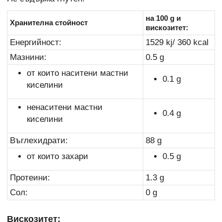
на 100 g и
Хранителна стойност
вискозитет:
Енергийност:
1529 kj/ 360 kcal
Мазнини:
0.5 g
от които наситени мастни
0.1 g
киселини
ненаситени мастни
0.4 g
киселини
Въглехидрати:
88 g
от които захари
0.5 g
Протеини:
1.3 g
Сол:
0 g
Вискозитет: