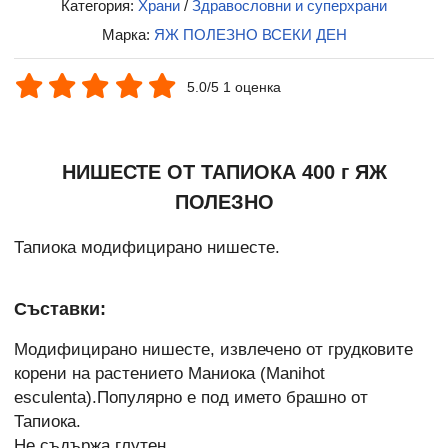
Категория:
Храни
/
Здравословни и суперхрани
Марка:
ЯЖ ПОЛЕЗНО ВСЕКИ ДЕН
5.0/5 1 оценка
НИШЕСТЕ ОТ ТАПИОКА 400 г ЯЖ
ПОЛЕЗНО
Тапиока модифицирано нишесте.
Съставки:
Модифицирано нишесте, извлечено от грудковите
корени на растението Маниока (Manihot
esculenta).Популярно е под името брашно от
Тапиока.
Не съдържа глутен.