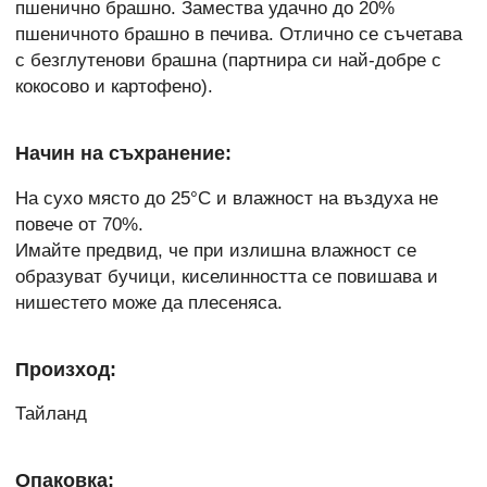
пшенично брашно. Замества удачно до 20%
пшеничното брашно в печива. Отлично се съчетава
с безглутенови брашна (партнира си най-добре с
кокосово и картофено).
Начин на съхранение:
На сухо място до 25°C и влажност на въздуха не
повече от 70%.
Имайте предвид, че при излишна влажност се
образуват бучици, киселинността се повишава и
нишестето може да плесеняса.
Произход:
Тайланд
Опаковка: