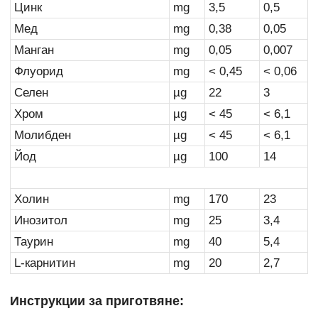
Цинк
mg
3,5
0,5
Мед
mg
0,38
0,05
Манган
mg
0,05
0,007
Флуорид
mg
< 0,45
< 0,06
Селен
µg
22
3
Хром
µg
< 45
< 6,1
Молибден
µg
< 45
< 6,1
Йод
µg
100
14
Холин
mg
170
23
Инозитол
mg
25
3,4
Таурин
mg
40
5,4
L-карнитин
mg
20
2,7
Инструкции за приготвяне: