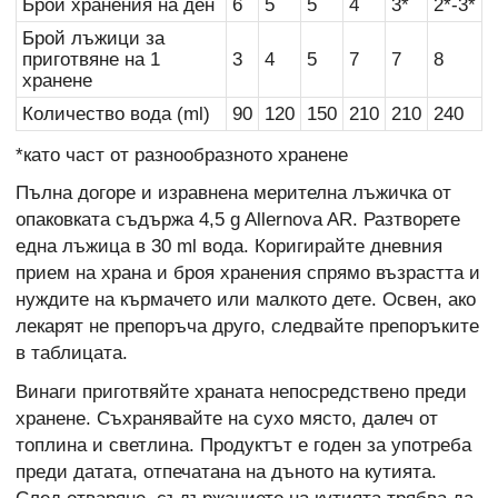
Брой хранения на ден
6
5
5
4
3*
2*-3*
Брой лъжици за
приготвяне на 1
3
4
5
7
7
8
хранене
Количество вода (ml)
90
120
150
210
210
240
*като част от разнообразното хранене
Пълна догоре и изравнена мерителна лъжичка от
опаковката съдържа 4,5 g Allernova AR. Разтворете
една лъжица в 30 ml вода. Коригирайте дневния
прием на храна и броя хранения спрямо възрастта и
нуждите на кърмачето или малкото дете. Освен, ако
лекарят не препоръча друго, следвайте препоръките
в таблицата.
Винаги приготвяйте храната непосредствено преди
хранене. Съхранявайте на сухо място, далеч от
топлина и светлина. Продуктът е годен за употреба
преди датата, отпечатана на дъното на кутията.