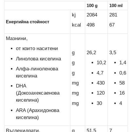
100 g
100 ml
kj
2084
281
Енергийна стойност
kcal
498
67
Мазнини,
от които наситени
g
26,2
3,5
Линолова киселина
g
10,2
1,4
Алфа-линоленова
g
4,7
0,6
киселина
mg
430
58
DHA
(Докозахексаенова
mg
120
16
киселина)
mg
30
4
ARA (Арахидонова
киселина)
Въглехидрати,
g
51,5
7