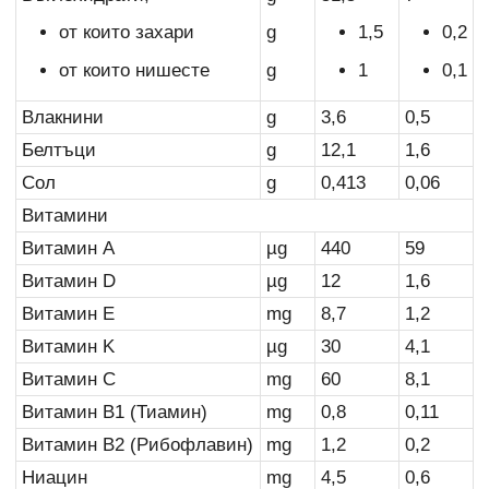
от които захари
g
1,5
0,2
от които нишесте
g
1
0,1
Влакнини
g
3,6
0,5
Белтъци
g
12,1
1,6
Сол
g
0,413
0,06
Витамини
Витамин A
µg
440
59
Витамин D
µg
12
1,6
Витамин Е
mg
8,7
1,2
Витамин K
µg
30
4,1
Витамин C
mg
60
8,1
Витамин B1 (Тиамин)
mg
0,8
0,11
Витамин B2 (Рибофлавин)
mg
1,2
0,2
Ниацин
mg
4,5
0,6