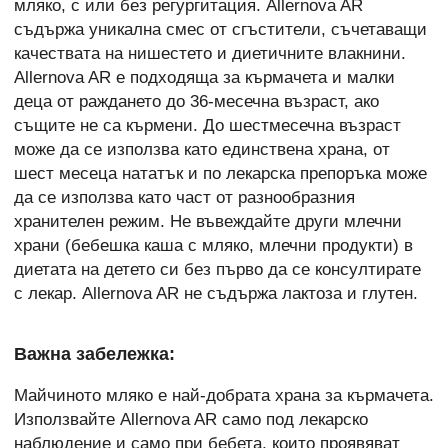
мляко, с или без регургитация. Allernova AR
съдържа уникална смес от сгъстители, съчетаващи
качествата на нишестето и диетичните влакнини.
Allernova AR е подходяща за кърмачета и малки
деца от раждането до 36-месечна възраст, ако
същите не са кърмени. До шестмесечна възраст
може да се използва като единствена храна, от
шест месеца нататък и по лекарска препоръка може
да се използва като част от разнообразния
хранителен режим. Не въвеждайте други млечни
храни (бебешка каша с мляко, млечни продукти) в
диетата на детето си без първо да се консултирате
с лекар. Allernova AR не съдържа лактоза и глутен.
Важна забележка:
Майчиното мляко е най-добрата храна за кърмачета.
Използвайте Allernova AR само под лекарско
наблюдение и само при бебета, които проявяват