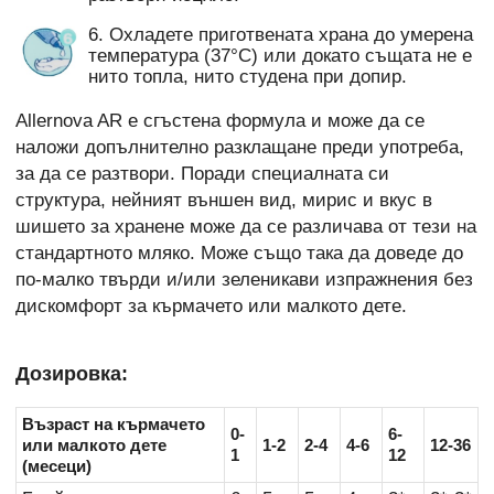
6. Охладете приготвената храна до умерена
температура (37°C) или докато същата не е
нито топла, нито студена при допир.
Allernova AR е сгъстена формула и може да се
наложи допълнително разклащане преди употреба,
за да се разтвори. Поради специалната си
структура, нейният външен вид, мирис и вкус в
шишето за хранене може да се различава от тези на
стандартното мляко. Може също така да доведе до
по-малко твърди и/или зеленикави изпражнения без
дискомфорт за кърмачето или малкото дете.
Дозировка:
Възраст на кърмачето
0-
6-
или малкото дете
1-2
2-4
4-6
12-36
1
12
(месеци)