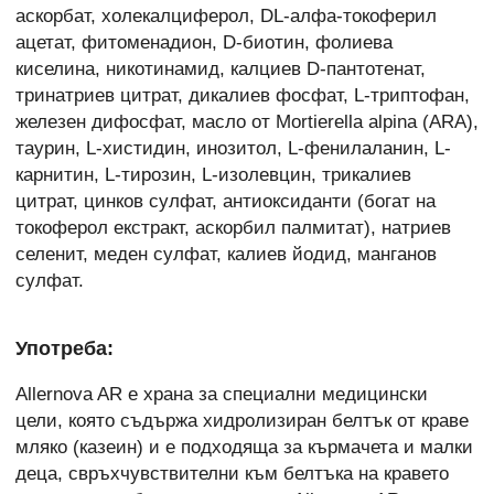
аскорбат, холекалциферол, DL-алфа-токоферил
ацетат, фитоменадион, D-биотин, фолиева
киселина, никотинамид, калциев D-пантотенат,
тринатриев цитрат, дикалиев фосфат, L-триптофан,
железен дифосфат, масло от Mortierella alpina (ARA),
таурин, L-хистидин, инозитол, L-фенилаланин, L-
карнитин, L-тирозин, L-изолевцин, трикалиев
цитрат, цинков сулфат, антиоксиданти (богат на
токоферол екстракт, аскорбил палмитат), натриев
селенит, меден сулфат, калиев йодид, манганов
сулфат.
Употреба:
Allernova AR е храна за специални медицински
цели, която съдържа хидролизиран белтък от краве
мляко (казеин) и е подходяща за кърмачета и малки
деца, свръхчувствителни към белтъка на кравето