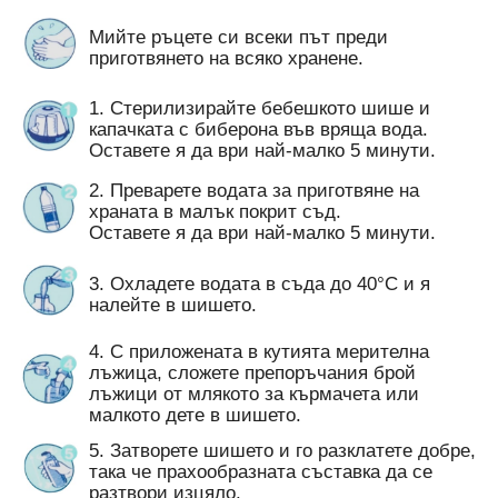
Мийте ръцете си всеки път преди
приготвянето на всяко хранене.
1. Стерилизирайте бебешкото шише и
капачката с биберона във вряща вода.
Оставете я да ври най-малко 5 минути.
2. Преварете водата за приготвяне на
храната в малък покрит съд.
Оставете я да ври най-малко 5 минути.
3. Охладете водата в съда до 40°C и я
налейте в шишето.
4. С приложената в кутията мерителна
лъжица, сложете препоръчания брой
лъжици от млякото за кърмачета или
малкото дете в шишето.
5. Затворете шишето и го разклатете добре,
така че прахообразната съставка да се
разтвори изцяло.