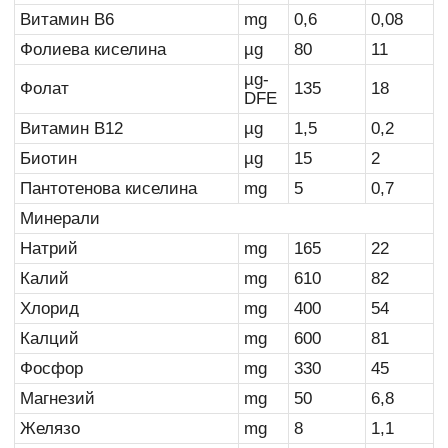
Витамин B6
mg
0,6
0,08
Фолиева киселина
µg
80
11
µg-
Фолат
135
18
DFE
Витамин B12
µg
1,5
0,2
Биотин
µg
15
2
Пантотенова киселина
mg
5
0,7
Минерали
Натрий
mg
165
22
Калий
mg
610
82
Хлорид
mg
400
54
Калций
mg
600
81
Фосфор
mg
330
45
Магнезий
mg
50
6,8
Желязо
mg
8
1,1