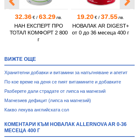
32.36
63.29
19.20
37.55
.
€
/
лв.
€
/
лв.
RT
НАН ЕКСПЕРТ ПРО
НОВАЛАК AR DIGEST+
ТОТАЛ КОМФОРТ 2 800
от 0 до 36 месеца 400 г
К
г
ВИЖТЕ ОЩЕ
Хранителни добавки и витамини за напълняване и апетит
По кое време на деня се пият витамините и добавките
Разберете дали страдате от липса на магнезий
Магнезиев дефицит (липса на магнезий)
Какво лекува английската сол
КОМЕНТАРИ КЪМ НОВАЛАК ALLERNOVA AR 0-36
МЕСЕЦА 400 Г