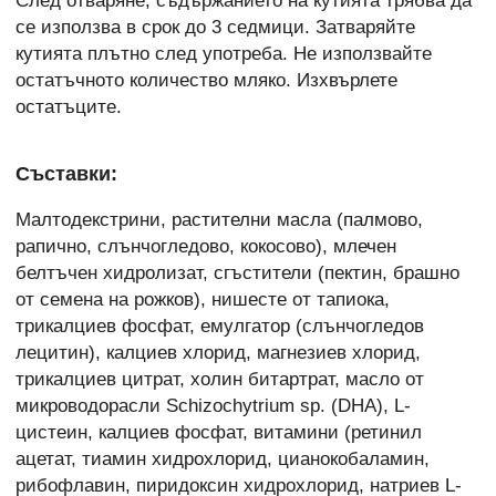
След отваряне, съдържанието на кутията трябва да
се използва в срок до 3 седмици. Затваряйте
кутията плътно след употреба. Не използвайте
остатъчното количество мляко. Изхвърлете
остатъците.
Съставки:
Малтодекстрини, растителни масла (палмово,
рапично, слънчогледово, кокосово), млечен
белтъчен хидролизат, сгъстители (пектин, брашно
от семена на рожков), нишесте от тапиока,
трикалциев фосфат, емулгатор (слънчогледов
лецитин), калциев хлорид, магнезиев хлорид,
трикалциев цитрат, холин битартрат, масло от
микроводорасли Schizochytrium sp. (DHA), L-
цистеин, калциев фосфат, витамини (ретинил
ацетат, тиамин хидрохлорид, цианокобаламин,
рибофлавин, пиридоксин хидрохлорид, натриев L-