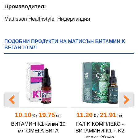
Производител:
Mattisson Healthstyle, Нидерландия
ПОДОБНИ ПРОДУКТИ НА МАТИСЪН ВИТАМИН K
ВЕГАН 10 МЛ
10.10
19.75
11.20
21.91
.
€
/
лв.
€
/
лв.
K1
ВИТАМИН K1 капки 10
ГАЛ K КОМПЛЕКС -
00
мл ОМЕГА ВИТА
ВИТАМИНИ K1 + K2
капки 20 мл