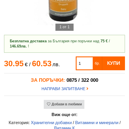
1 от 1
Безплатна доставка
за България при поръчки над
75 €
/
146.69лв.
!
30.95
60.53
КУПИ
бр.
€
/
лв.
ЗА ПОРЪЧКИ:
0875 / 322 000
НАПРАВИ ЗАПИТВАНЕ
Добави в любими
Виж още от:
Категория:
Хранителни добавки
/
Витамини и минерали
/
Витамин К