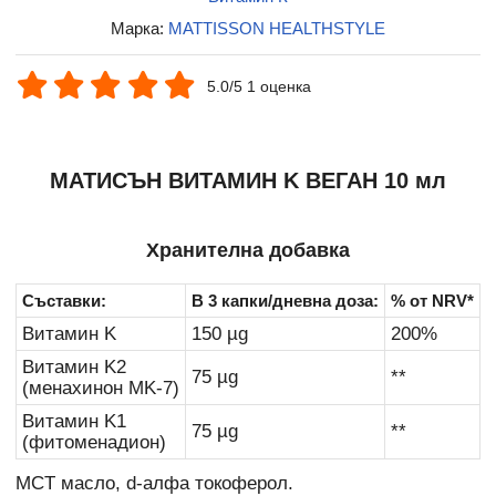
Марка:
MATTISSON HEALTHSTYLE
5.0/5 1 оценка
МАТИСЪН ВИТАМИН K ВЕГАН 10 мл
Хранителна добавка
Съставки:
В 3 капки/дневна доза:
% от NRV*
Витамин K
150 µg
200%
Витамин K2
75 µg
**
(менахинон MK-7)
Витамин K1
75 µg
**
(фитоменадион)
MCT масло, d-алфа токоферол.