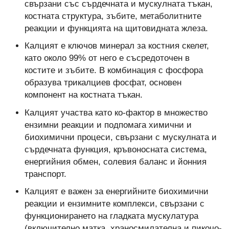
свързани със сърдечната и мускулната тъкан,
костната структура, зъбите, метаболитните
реакции и функцията на щитовидната жлеза.
Калцият е ключов минерал за костния скелет,
като около 99% от него е съсредоточен в
костите и зъбите. В комбинация с фосфора
образува трикалциев фосфат, основен
компонент на костната тъкан.
Калцият участва като ко-фактор в множество
ензимни реакции и подпомага химични и
биохимични процеси, свързани с мускулната и
сърдечната функция, кръвоносната система,
енергийния обмен, солевия баланс и йонния
транспорт.
Калцият е важен за енергийните биохимични
реакции и ензимните комплекси, свързани с
функционирането на гладката мускулатура
(включително матка, храносмилателна и пикочо-