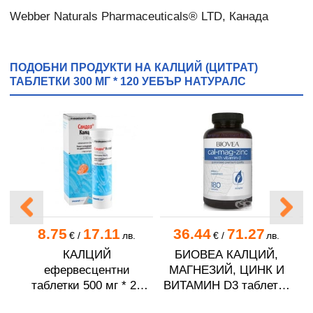
Webber Naturals Pharmaceuticals® LTD, Канада
ПОДОБНИ ПРОДУКТИ НА КАЛЦИЙ (ЦИТРАТ)
ТАБЛЕТКИ 300 МГ * 120 УЕБЪР НАТУРАЛС
8.75
17.11
36.44
71.27
.
€
/
лв.
€
/
лв.
ИЙ
КАЛЦИЙ
БИОВЕА КАЛЦИЙ,
00
ефервесцентни
МАГНЕЗИЙ, ЦИНК И
таблетки 500 мг * 20
ВИТАМИН D3 таблетки
САНДОЗ
* 180