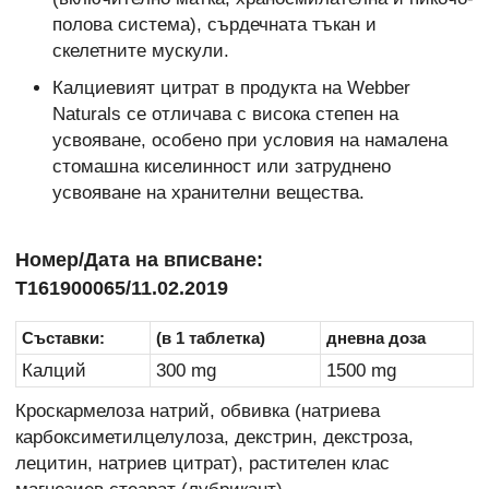
полова система), сърдечната тъкан и
скелетните мускули.
Калциевият цитрат в продукта на Webber
Naturals се отличава с висока степен на
усвояване, особено при условия на намалена
стомашна киселинност или затруднено
усвояване на хранителни вещества.
Номер/Дата на вписване:
Т161900065/11.02.2019
Съставки:
(в 1 таблетка)
дневна доза
Калций
300 mg
1500 mg
Кроскармелоза натрий, обвивка (натриева
карбоксиметилцелулоза, декстрин, декстроза,
лецитин, натриев цитрат), растителен клас