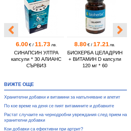
6.00
11.73
8.80
17.21
.
€
/
лв.
€
/
лв.
ИН
СИНАПСИН УЛТРА
БИОХЕРБА ЦЕЛАДРИН
капсули * 30 АЛИАНС
+ ВИТАМИН D капсули
СЪРВИЗ
120 мг * 60
ВИЖТЕ ОЩЕ
Хранителни добавки и витамини за напълняване и апетит
По кое време на деня се пият витамините и добавките
Растат случаите на чернодробни увреждания след прием на
хранителни добавки
Кои добавки са ефективни при артрит?