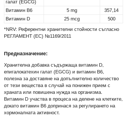
галат (EGCG)
Витамин B6
5 mg
357,14
Витамин D
25 mcg
500
*NRV: Референтни хранителни стойности съгласно
РЕГЛАМЕНТ (ЕС) №1169/2011
Предназначение:
Хранителна добавка съдържаща витамин D,
епигалокатехин галат (EGCG) и витамин B6,
полезна за доставяне на допълнително количество
от тези вещества в случай на понижен прием с
храната или повишена нужда на организма.
Витамин D участва в процеса на делене на клетките,
докато витамин B6 допринася за регулирането на
хормоналната активност.