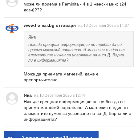
може ли приема в Feminita - 4 в 1 женски микс (24
дози)???
www.framar.bg отговаря
на 10 December 2025 в 14:37
Яна
Някъде срещнах информация,че не трябва да се
приема магнезий паралелно. А магнезия е един от
елементите нужен за усвояване на вит.Д. Вярна
ли е информацията?
Може да приемате магнезий, даже е
препоръчително.
Яна
на 10 December 2025 в 12:44
Някъде срещнах информация,че не трябва да се
приема магнезий паралелно. А магнезия е един от
елементите нужен за усвояване на вит.Д. Вярна ли е
информацията?
Зареждане на още 10 коментара