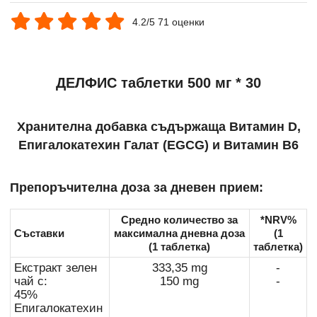
4.2/5 71 оценки
ДЕЛФИС таблетки 500 мг * 30
Хранителна добавка съдържаща Витамин D,
Епигалокатехин Галат (EGCG) и Витамин B6
Препоръчителна доза за дневен прием:
Средно количество за
*NRV%
Съставки
максимална дневна доза
(1
(1 таблетка)
таблетка)
Екстракт зелен
333,35 mg
-
чай с:
150 mg
-
45%
Епигалокатехин