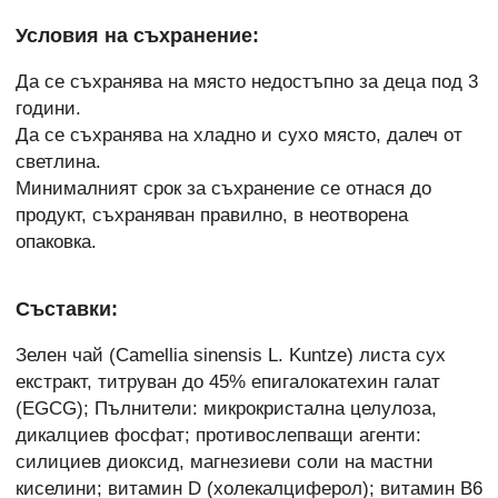
Условия на съхранение:
Да се съхранява на място недостъпно за деца под 3
години.
Да се съхранява на хладно и сухо място, далеч от
светлина.
Минималният срок за съхранение се отнася до
продукт, съхраняван правилно, в неотворена
опаковка.
Съставки:
Зелен чай (Camellia sinensis L. Kuntze) листа сух
екстракт, титруван до 45% епигалокатехин галат
(EGCG); Пълнители: микрокристална целулоза,
дикалциев фосфат; противослепващи агенти:
силициев диоксид, магнезиеви соли на мастни
киселини; витамин D (холекалциферол); витамин B6