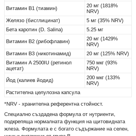
20 мг (1818%
Витамин B1 (тиамин)
NRV)
Желязо (бисглицинат)
5 мг (35% NRV)
Бета каротин (D. Salina)
5.25 мг
20 мг (1429%
Витамин B2 (рибофлавин)
NRV)
Витамин B3 (никотинамид)
20 мг (125% NRV)
Витамин A 2500IU (ретинол
750 мкг (93%
ацетат)
NRV)
200 мкг (133%
Йод (калиев йодид)
NRV)
Растителна целулозна капсула
*NRV - хранителна референтна стойност.
Специално създадена формула от нутриенти,
подкрепяща нормалната функция на щитовидната
жлеза. Формулата е с богато съдържание на селен,