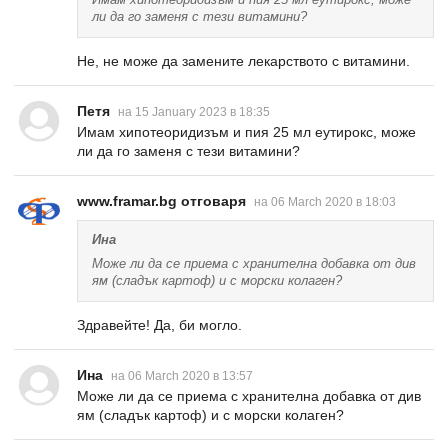
ли да го заменя с тези витамини?
Не, не може да замените лекарството с витамини.
Петя
на 15 January 2023 в 18:35
Имам хипотеоридизъм и пия 25 мл еутирокс, може
ли да го заменя с тези витамини?
www.framar.bg отговаря
на 06 March 2020 в 18:03
Ина
Може ли да се приема с хранителна добавка от див
ям (сладък картоф) и с морски колаген?
Здравейте! Да, би могло.
Ина
на 06 March 2020 в 13:57
Може ли да се приема с хранителна добавка от див
ям (сладък картоф) и с морски колаген?