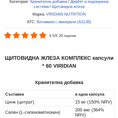
Категория:
Хранителни добавки
/
Диабет и ендокринна
система
/
Щитовидна жлеза
Марка:
VIRIDIAN NUTRITION
ATC:
Витамини с минерали (A11JB)
4.5/5 20 оценки
ЩИТОВИДНА ЖЛЕЗА КОМПЛЕКС капсули
* 60 VIRIDIAN
Хранителна добавка
Съставки
в една капсула
Цинк (цитрат)
15 мг (150% NRV)
200 мкг (364%
Селен (L-селенометионин)
NRV)