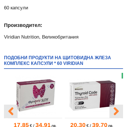
60 капсули
Производител:
Viridian Nutrition, Великобритания
ПОДОБНИ ПРОДУКТИ НА ЩИТОВИДНА ЖЛЕЗА
КОМПЛЕКС КАПСУЛИ * 60 VIRIDIAN
Н
17.85
34.91
20.30
39.70
.
€
/
лв.
€
/
лв.