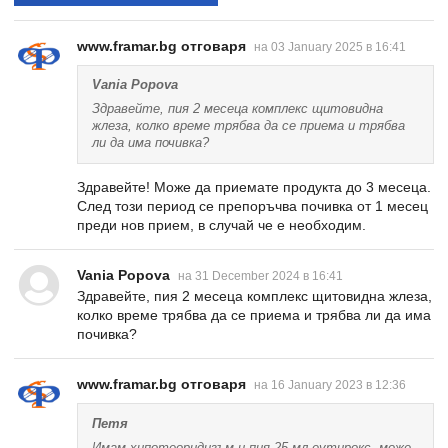
www.framar.bg отговаря
на 03 January 2025 в 16:41
Vania Popova
Здравейте, пия 2 месеца комплекс щитовидна
жлеза, колко време трябва да се приема и трябва
ли да има почивка?
Здравейте! Може да приемате продукта до 3 месеца.
След този период се препоръчва почивка от 1 месец
преди нов прием, в случай че е необходим.
Vania Popova
на 31 December 2024 в 16:41
Здравейте, пия 2 месеца комплекс щитовидна жлеза,
колко време трябва да се приема и трябва ли да има
почивка?
www.framar.bg отговаря
на 16 January 2023 в 12:36
Петя
Имам хипотеоридизъм и пия 25 мл еутирокс, може