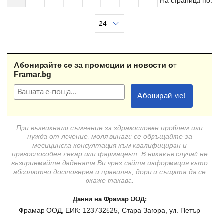
На страница по:
Абонирайте се за промоции и новости от
Framar.bg
При възникнало съмнение за здравословен проблем или
нужда от лечение, моля винаги се обръщайте за
медицинска консултация към квалифициран и
правоспособен лекар или фармацевт. В никакъв случай не
възприемайте дадената Ви чрез сайта информация като
абсолютно достоверна и правилна, дори и същата да се
окаже такава.
Данни на Фрамар ООД:
Фрамар ООД, ЕИК: 123732525, Стара Загора, ул. Петър