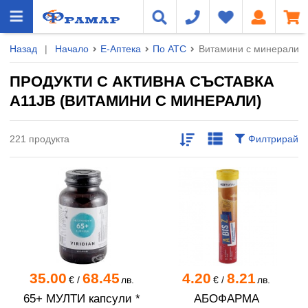
Назад
|
Начало
Е-Аптека
По ATC
Витамини с минерали (
ПРОДУКТИ С АКТИВНА СЪСТАВКА
A11JB (ВИТАМИНИ С МИНЕРАЛИ)
221 продукта
Филтрирай
35.00
68.45
4.20
8.21
€
/
лв.
€
/
лв.
65+ МУЛТИ капсули *
АБОФАРМА