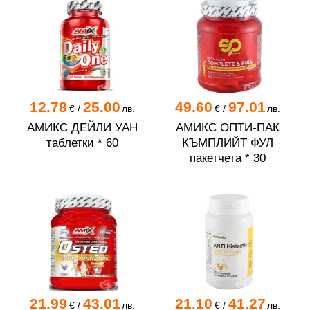
12.78
25.00
49.60
97.01
€
/
лв.
€
/
лв.
АМИКС ДЕЙЛИ УАН
АМИКС ОПТИ-ПАК
таблетки * 60
КЪМПЛИЙТ ФУЛ
пакетчета * 30
21.99
43.01
21.10
41.27
€
/
лв.
€
/
лв.