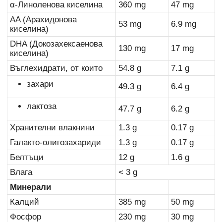
α-Линоленова киселина
360 mg
47 mg
AA (Арахидонова
53 mg
6.9 mg
киселина)
DHA (Докозахексаенова
130 mg
17 mg
киселина)
Въглехидрати, от които
54.8 g
7.1 g
захари
49.3 g
6.4 g
лактоза
47.7 g
6.2 g
Хранителни влакнини
1.3 g
0.17
g
Галакто-олигозахариди
1.3 g
0.17 g
Белтъци
12 g
1.6 g
Влага
< 3 g
Минерали
Калций
385 mg
50 mg
Фосфор
230 mg
30 mg