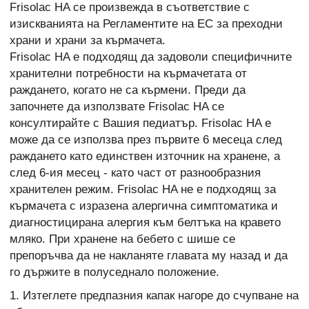
Frisolac HA се произвежда в съответствие с
изискванията на Регламентите на ЕС за преходни
храни и храни за кърмачета.
Frisolac HA е подходящ да задоволи специфичните
хранителни потребности на кърмачетата от
раждането, когато не са кърмени. Преди да
започнете да използвате Frisolac HA се
консултирайте с Вашия педиатър. Frisolac HA е
може да се използва през първите 6 месеца след
раждането като единствен източник на хранене, а
след 6-ия месец - като част от разнообразния
хранителен режим. Frisolac HA не е подходящ за
кърмачета с изразена алергична симптоматика и
диагностицирана алергия към белтъка на кравето
мляко. При хранене на бебето с шише се
препоръчва да не накланяте главата му назад и да
го държите в полуседнало положение.
1. Изтеглете предпазния капак нагоре до счупване на