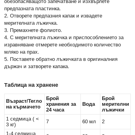
обезопасяващото запечатване и изхвърлете
предпазната пластинка.
2. Отворете предпазния капак и извадете
мерителната лъжичка.
3. Премахнете фолиото.
4. С мерителната лъжичка и приспособлението за
изравняване отмерете необходимото количество
мляко на прах.
5. Поставете обратно лъжичката в оригиналния
държач и затворете капака.
Таблица на хранене
Брой
Брой
Възраст/Тегло
хранения за
Вода
мерителни
на кърмачето
24 часа
лъжички
1 седмица ( <
7
60 мл
2
3 кг)
1-4 седмица