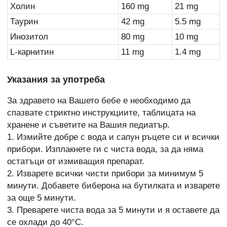
Холин
160 mg
21 mg
Таурин
42 mg
5.5 mg
Инозитол
80 mg
10 mg
L-карнитин
11 mg
1.4 mg
Указания за употреба
За здравето на Вашето бебе е необходимо да
спазвате стриктно инструкциите, таблицата на
хранене и съветите на Вашия педиатър.
1. Измийте добре с вода и сапун ръцете си и всички
прибори. Изплакнете ги с чиста вода, за да няма
остатъци от измиващия препарат.
2. Изварете всички чисти прибори за минимум 5
минути. Добавете биберона на бутилката и изварете
за още 5 минути.
3. Преварете чиста вода за 5 минути и я оставете да
се охлади до 40°C.