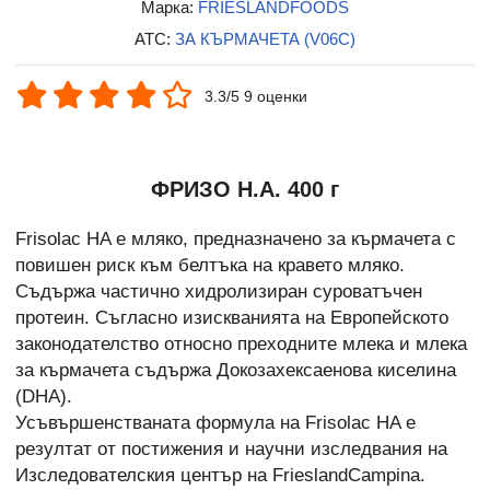
Марка:
FRIESLANDFOODS
ATC:
ЗА КЪРМАЧЕТА (V06C)
3.3/5 9 оценки
ФРИЗО Н.А. 400 г
Frisolac HA е мляко, предназначено за кърмачета с
повишен риск към белтъка на кравето мляко.
Съдържа частично хидролизиран суроватъчен
протеин. Съгласно изискванията на Европейското
законодателство относно преходните млека и млека
за кърмачета съдържа Докозахексаенова киселина
(DHA).
Усъвършенстваната формула на Frisolac HA е
резултат от постижения и научни изследвания на
Изследователския център на FrieslandCampina.