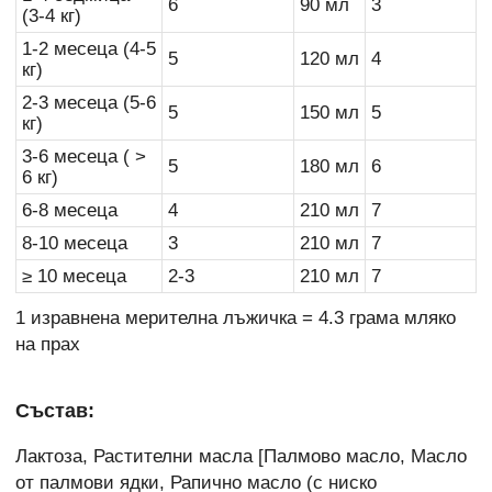
6
90 мл
3
(3-4 кг)
1-2 месеца (4-5
5
120 мл
4
кг)
2-3 месеца (5-6
5
150 мл
5
кг)
3-6 месеца ( >
5
180 мл
6
6 кг)
6-8 месеца
4
210 мл
7
8-10 месеца
3
210 мл
7
≥ 10 месеца
2-3
210 мл
7
1 изравнена мерителна лъжичка = 4.3 грама мляко
на прах
Състав:
Лактоза, Растителни масла [Палмово масло, Масло
от палмови ядки, Рапично масло (с ниско