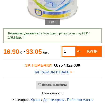
1 от 1
Безплатна доставка
за България при поръчки над
75 €
/
146.69лв.
!
16.90
33.05
КУПИ
бр.
€
/
лв.
ЗА ПОРЪЧКИ:
0875 / 322 000
НАПРАВИ ЗАПИТВАНЕ
Добави в любими
Виж още от:
Категория:
Храни
/
Детски храни
/
Бебешки млека