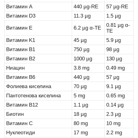
Витамин A
440
µ
g
-RE
57
µ
g
-RE
Витамин D3
11.3
µ
g
1.5
µ
g
0.81
µ
g
α-
Витамин E
6.2
µ
g
α-TE
TE
Витамин K1
45
µ
g
5.9
µ
g
Витамин B1
750
µ
g
98
µ
g
Витамин B2
1000
µ
g
130
µ
g
Ниацин
3.8 mg
0.49 mg
Витамин B6
440
µ
g
57
µ
g
Фолиева киселина
70
µ
g
9.1
µ
g
Пантотенова киселина
5
mg
0.65
mg
Витамин B12
1.1
µ
g
0.14
µ
g
Биотин
18 µg
2.3
µ
g
Витамин C
80 mg
10 mg
Нуклеотиди
17 mg
2.2 mg