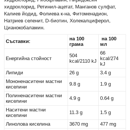
хидрохлорид, Ретинил-ацетат, Манганов сулфат,
Калиев йодид, Фолиева к-на, Фитоменадион,
Натриев селенит, D-биотин, Холекалциферол,
Цианокобаламин.
на 100
на 100
Съставки:
грама
мл
66
504
Енергийна стойност
kcal/274
kcal/2110 kJ
kJ
Липиди
26 g
3.4 g
Мононенаситени мастни
9.8 g
1.9 g
киселини
Полиненаситени мастни
4.9 g
0.64 g
киселини
Наситени мастни
11.3 g
1.5 g
киселини
Линолова киселина
3670 mg
477 mg