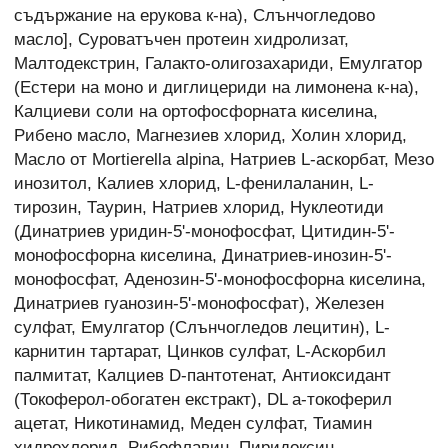
съдържание на ерукова к-на), Слънчогледово
масло], Суроватъчен протеин хидролизат,
Малтодекстрин, Галакто-олигозахариди, Емулгатор
(Естери на моно и диглицериди на лимонена к-на),
Калциеви соли на ортофосфорната киселина,
Рибено масло, Магнезиев хлорид, Холин хлорид,
Масло от Mortierella alpina, Натриев L-аскорбат, Мезо
инозитол, Калиев хлорид, L-фенилаланин, L-
тирозин, Таурин, Натриев хлорид, Нуклеотиди
(Динатриев уридин-5'-монофосфат, Цитидин-5'-
монофосфорна киселина, Динатриев-инозин-5'-
монофосфат, Аденозин-5'-монофосфорна киселина,
Динатриев гуанозин-5'-монофосфат), Железен
сулфат, Емулгатор (Слънчогледов лецитин), L-
карнитин тартарат, Цинков сулфат, L-Аскорбил
палмитат, Калциев D-пантотенат, Антиоксидант
(Токоферол-обогатен екстракт), DL а-токоферил
ацетат, Никотинамид, Меден сулфат, Тиамин
хидрохлорид, Рибофлавин, Пиридоксин