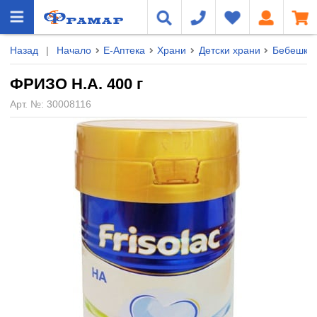
Назад
|
Начало
Е-Аптека
Храни
Детски храни
Бебешки 
ФРИЗО Н.А. 400 г
Арт. №:
30008116