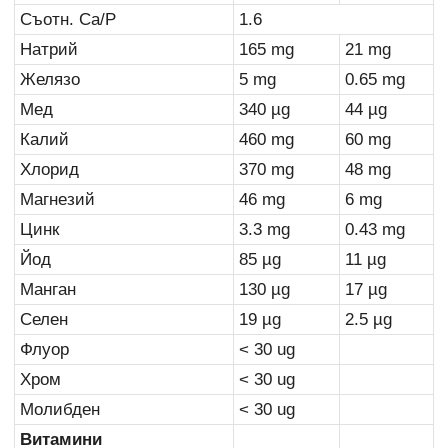
Съотн. Ca/P
1.6
Натрий
165 mg
21 mg
Желязо
5 mg
0.65 mg
Мед
340
µ
g
44
µ
g
Калий
460 mg
60 mg
Хлорид
370 mg
48 mg
Магнезий
46 mg
6 mg
Цинк
3.3 mg
0.43 mg
Йод
85
µ
g
11
µ
g
Манган
130
µ
g
17
µ
g
Селен
19
µ
g
2.5
µ
g
Флуор
< 30 ug
Хром
< 30 ug
Молибден
< 30 ug
Витамини