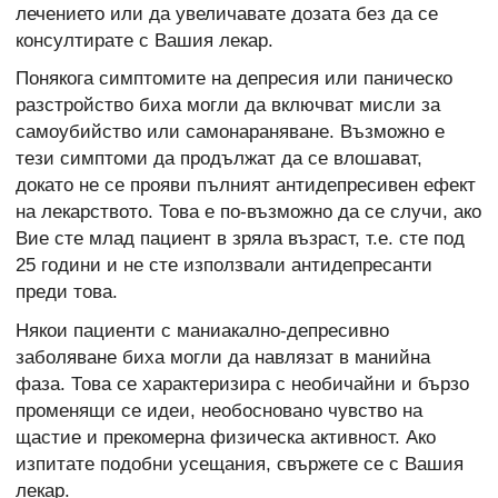
лечението или да увеличавате дозата без да се
консултирате с Вашия лекар.
Понякога симптомите на депресия или паническо
разстройство биха могли да включват мисли за
самоубийство или самонараняване. Възможно е
тези симптоми да продължат да се влошават,
докато не се прояви пълният антидепресивен ефект
на лекарството. Това е по-възможно да се случи, ако
Вие сте млад пациент в зряла възраст, т.е. сте под
25 години и не сте използвали антидепресанти
преди това.
Някои пациенти с маниакално-депресивно
заболяване биха могли да навлязат в манийна
фаза. Това се характеризира с необичайни и бързо
променящи се идеи, необосновано чувство на
щастие и прекомерна физическа активност. Ако
изпитате подобни усещания, свържете се с Вашия
лекар.