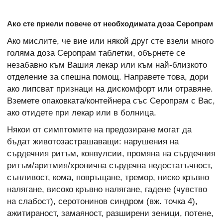
Ако сте приели повече от необходимата доза Серопрам
Ако мислите, че вие или някой друг сте взели много
голяма доза Серопрам таблетки, обърнете се
незабавно към Вашия лекар или към най-близкото
отделение за спешна помощ. Направете това, дори
ако липсват признаци на дискомфорт или отравяне.
Вземете опаковката/контейнера със Серопрам с Вас,
ако отидете при лекар или в болница.
Някои от симптомите на предозиране могат да
бъдат животозастрашаващи: нарушения на
сърдечния ритъм, конвулсии, промяна на сърдечния
ритъм/аритмия/хронична сърдечна недостатъчност,
сънливост, кома, повръщане, тремор, ниско кръвно
налягане, високо кръвно налягане, гадене (чувство
на слабост), серотонинов синдром (вж. точка 4),
ажитираност, замаяност, разширени зеници, потене,