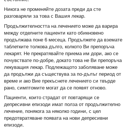
Никога не променяйте дозата преди да сте
разговаряли за това с Вашия лекар.
Продължителността на лечението може да варира
между отделните пациенти като обикновено
продължава поне 6 месеца. Продължете да вземате
таблетките толкова дълго, колкото Ви препоръча
лекарят. Не прекратявайте приема им дори, ако се
почувствате по-добре, докато това не Ви препоръча
лекуващия лекар. Подлежащото заболяване може
да продължи да съществува за по-дълъг период от
време и ако Вие прекъснете лечението си твърде
рано, симптомите могат да се появят отново.
Пациенти, които страдат от повтарящи се
депресивни епизоди имат полза от продължително
лечение, понякога за няколко години, с цел
предотвратяване появата на нови депресивни
епизоди.