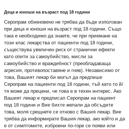
Деца и юноши на възраст под 18 години
Серопрам обикновено не трябва да бъде използван
при деца и юноши на възраст под 18 години. Също
така е необходимо да знаете, че при приемане на
този клас лекарства от пациенти под 18 години,
съществува увеличен риск от странични ефекти
като опити за самоубийство, мисли за
самоубийство и враждебност (преобладаваща
агресия, противопоставяне и гняв). Независимо от
това, Вашият лекар би могъл да предпише
Серопрам на пациенти под 18 години, тъй като то й/
тя може да прецени, че това е в техен интерес. Ако
Вашият лекар е предписал Серопрам на пациент
под 18 години и Вие бихте желали да обсъдите
това, моля срещнете се отново с Вашия лекар. Вие
трябва да информирате Вашия лекар, ако който и да
е от симптомите, изброени по-горе се появи или