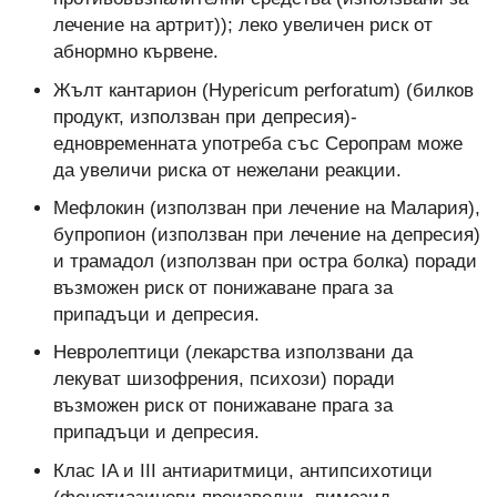
лечение на артрит)); леко увеличен риск от
абнормно кървене.
Жълт кантарион (Hypericum perforatum) (билков
продукт, използван при депресия)-
едновременната употреба със Серопрам може
да увеличи риска от нежелани реакции.
Мефлокин (използван при лечение на Малария),
бупропион (използван при лечение на депресия)
и трамадол (използван при остра болка) поради
възможен риск от понижаване прага за
припадъци и депресия.
Невролептици (лекарства използвани да
лекуват шизофрения, психози) поради
възможен риск от понижаване прага за
припадъци и депресия.
Клас IA и III антиаритмици, антипсихотици