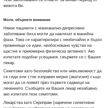
живота Ви.
Моля, обърнете внимание
Някои пациенти с маниакално-депресивно
заболяване биха могли да навлязат в манийна
фаза. Това се характеризира с необичайни и бързо
променящи се идеи, необосновано чувство на
щастие и прекомерна физическа активност. Ако
изпитате подобни усещания, свържете се с Вашия
лекар.
Симптоми като безпокойство или невъзможност да
се седи или стои изправен мирно (акатизия) също
могат да се появят през първите седмици на
лечението. Съобщете на Вашия лекар незабавно,
ако изпитате тези симптоми.
Лекарства като Серопрам (наречени селективни