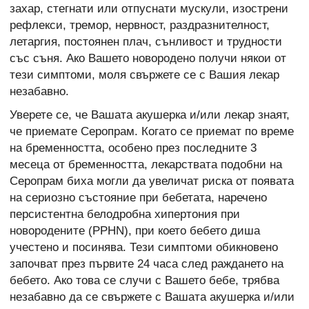
захар, стегнати или отпуснати мускули, изострени
рефлекси, тремор, нервност, раздразнителност,
летаргия, постоянен плач, сънливост и трудности
със съня. Ако Вашето новородено получи някои от
тези симптоми, моля свържете се с Вашия лекар
незабавно.
Уверете се, че Вашата акушерка и/или лекар знаят,
че приемате Серопрам. Когато се приемат по време
на бременността, особено през последните 3
месеца от бременността, лекарствата подобни на
Серопрам биха могли да увеличат риска от появата
на сериозно състояние при бебетата, наречено
персистентна белодробна хипертония при
новородените (PPHN), при което бебето диша
учестено и посинява. Тези симптоми обикновено
започват през първите 24 часа след раждането на
бебето. Ако това се случи с Вашето бебе, трябва
незабавно да се свържете с Вашата акушерка и/или