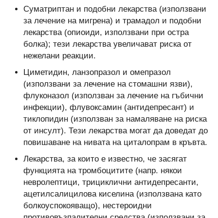
Суматриптан и подобни лекарства (използвани
за лечение на мигрена) и трамадол и подобни
лекарства (опиоиди, използвани при остра
болка); тези лекарства увеличават риска от
нежелани реакции.
Циметидин, ланзопразол и омепразол
(използвани за лечение на стомашни язви),
флуконазол (използван за лечение на гъбични
инфекции), флувоксамин (антидепресант) и
тиклопидин (използван за намаляване на риска
от инсулт). Тези лекарства могат да доведат до
повишаване на нивата на циталопрам в кръвта.
Лекарства, за които е известно, че засягат
функцията на тромбоцитите (напр. някои
невролептици, трициклични антидепресанти,
ацетилсалицилова киселина (използвана като
болкоуспокояващо), нестероидни
противовъзпалителни средства (използвани за