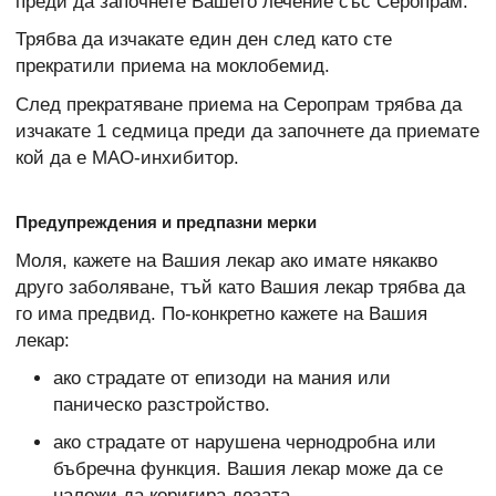
преди да започнете Вашето лечение със Серопрам.
Трябва да изчакате един ден след като сте
прекратили приема на моклобемид.
След прекратяване приема на Серопрам трябва да
изчакате 1 седмица преди да започнете да приемате
кой да е МАО-инхибитор.
Предупреждения и предпазни мерки
Моля, кажете на Вашия лекар ако имате някакво
друго заболяване, тъй като Вашия лекар трябва да
го има предвид. По-конкретно кажете на Вашия
лекар:
ако страдате от епизоди на мания или
паническо разстройство.
ако страдате от нарушена чернодробна или
бъбречна функция. Вашия лекар може да се
наложи да коригира дозата.