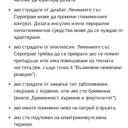
ако страдате от диабет. Лечението със
Серопрам може да промени гликемичния
контрол. Дозата инсулин и/или перорални
хипогликемични средства може да се нуждае от
адаптиране.
ако страдате от епилепсия. Лечението със
Серопрам трябва да се прекрати ако се появят
припадъци или има повишаване на тяхната
честота.(вж. също точка 4 "Възможни нежелани
реакции").
ако страдате от някакъв тип заболявания,
свързани с кървене, или ако сте бременна
(вижте „Бременност, кърмене и фертилитет")
ако имате понижено ниво на натрий в кръвта.
ако сте подложен на електроконвулсивна
терапия.