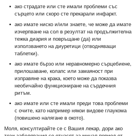
ако страдате или сте имали проблеми със
сърцето или скоро сте прекарали инфаркт.
ако имате ниско и/или знаете, че може да имате
изчерпване на сол в резултат на продължителна
тежка диария и повръщане (да) или
използването на диуретици (отводняващи
таблетки).
ако имате бързо или неравномерно сърцебиене,
прилошаване, колапс или замаяност при
изправяне на крака, което може да показва
необичайно функциониране на сърдечния
ритъм.
ако имате или сте имали преди това проблеми
с очите, като например някои видове глаукома
(повишено налягане в окото).
Моля, консултирайте се с Вашия лекар, дори ако
тези заболявания се отнасят за минал период от