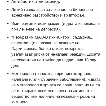
Антибиотикът линезолид.
Литий (използван за лечение на биполярно
афективно разстройство) и триптофан. _
Имипрамин и дезипрамин (и двата използвани
при лечение на депресия).
"Необратим МАО-В инхибитор", съдържащ
селегилин (използван за лечение на
Паркинсонова болест); тези лекарства
увеличават риска от нежелани реакции. Дозата
на селегилин не трябва да надвишава 10 mg/
ден.
Метопролол (използван при високо кръвно
налягане и/или сърдечни заболявания); нивата
на метопролол в кръвта се повишават, но не са
регистрирани повишен ефект на активното
вещество или наличие на нежелани реакции
към него.