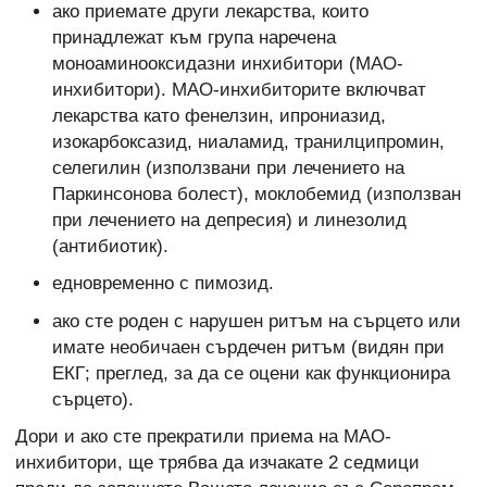
ако приемате други лекарства, които
принадлежат към група наречена
моноаминооксидазни инхибитори (МАО-
инхибитори). МАО-инхибиторите включват
лекарства като фенелзин, ипрониазид,
изокарбоксазид, ниаламид, транилципромин,
селегилин (използвани при лечението на
Паркинсонова болест), моклобемид (използван
при лечението на депресия) и линезолид
(антибиотик).
едновременно с пимозид.
ако сте роден с нарушен ритъм на сърцето или
имате необичаен сърдечен ритъм (видян при
ЕКГ; преглед, за да се оцени как функционира
сърцето).
Дори и ако сте прекратили приема на МАО-
инхибитори, ще трябва да изчакате 2 седмици