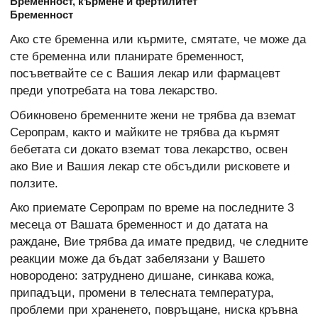
Бременност, кърмене и фертилитет
Бременност
Ако сте бременна или кърмите, смятате, че може да
сте бременна или планирате бременност,
посъветвайте се с Вашия лекар или фармацевт
преди употребата на това лекарство.
Обикновено бременните жени не трябва да вземат
Серопрам, както и майките не трябва да кърмят
бебетата си докато вземат това лекарство, освен
ако Вие и Вашия лекар сте обсъдили рисковете и
ползите.
Ако приемате Серопрам по време на последните 3
месеца от Вашата бременност и до датата на
раждане, Вие трябва да имате предвид, че следните
реакции може да бъдат забелязани у Вашето
новородено: затруднено дишане, синкава кожа,
припадъци, промени в телесната температура,
проблеми при храненето, повръщане, ниска кръвна