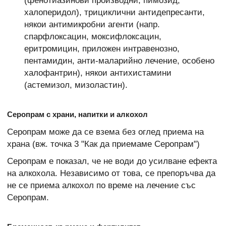
(фенотиазинови производни, пимозид,
халоперидол), трициклични антидепресанти,
някои антимикробни агенти (напр.
спарфлоксацин, моксифлоксацин,
еритромицин, приложен интравенозно,
пентамидин, анти-маларийно лечение, особено
халофантрин), някои антихистамини
(астемизол, мизоластин).
Серопрам с храни, напитки и алкохол
Серопрам може да се взема без оглед приема на
храна (вж. точка 3 "Как да приемаме Серопрам")
Серопрам е показал, че не води до усилване ефекта
на алкохола. Независимо от това, се препоръчва да
не се приема алкохол по време на лечение със
Серопрам.