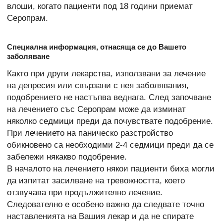
влоши, когато пациенти под 18 години приемат
Серопрам.
Специална информация, отнасяща се до Вашето
заболяване
Както при други лекарства, използвани за лечение
на депресия или свързани с нея заболявания,
подобрението не настъпва веднага. След започване
на лечението със Серопрам може да изминат
няколко седмици преди да почувствате подобрение.
При лечението на паническо разстройство
обикновено са необходими 2-4 седмици преди да се
забележи някакво подобрение.
В началото на лечението някои пациенти биха могли
да изпитат засилване на тревожността, което
отзвучава при продължително лечение.
Следователно е особено важно да следвате точно
наставленията на Вашия лекар и да не спирате