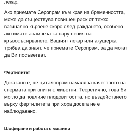
лекар.
Ако приемате Серопрам към края на бременността,
може да съществува повишен риск от тежко
вагинално кървене скоро след раждането, особено
ако имате анамнеза за нарушения на
кръвосъсирването. Вашият лекар или акушерка
трябва да знаят, че приемате Серопрам, за да могат
да Ви посъветват.
Фертилитет
Доказано е, че циталопрам намалява качеството на
спермата при опити с животни. Теоретично, това би
могло да повлияе плодовитостта, но въздействието
върху фертилитета при хора досега не е
наблюдавано.
Шофиране и работа с машини