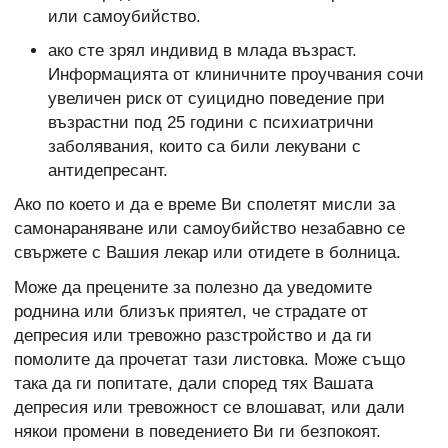
или самоубийство.
ако сте зрял индивид в млада възраст.
Информацията от клиничните проучвания сочи
увеличен риск от суицидно поведение при
възрастни под 25 години с психиатрични
заболявания, които са били лекувани с
антидепресант.
Ако по което и да е време Ви сполетят мисли за
самонараняване или самоубийство незабавно се
свържете с Вашия лекар или отидете в болница.
Може да прецените за полезно да уведомите
роднина или близък приятел, че страдате от
депресия или тревожно разстройство и да ги
помолите да прочетат тази листовка. Може също
така да ги попитате, дали според тях Вашата
депресия или тревожност се влошават, или дали
някои промени в поведението Ви ги безпокоят.