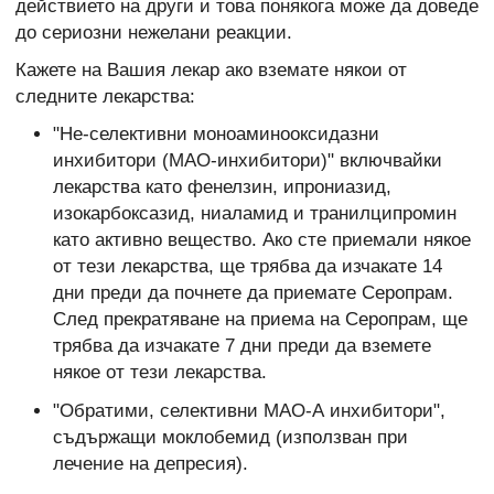
действието на други и това понякога може да доведе
до сериозни нежелани реакции.
Кажете на Вашия лекар ако вземате някои от
следните лекарства:
"Не-селективни моноаминооксидазни
инхибитори (МАО-инхибитори)" включвайки
лекарства като фенелзин, ипрониазид,
изокарбоксазид, ниаламид и транилципромин
като активно вещество. Ако сте приемали някое
от тези лекарства, ще трябва да изчакате 14
дни преди да почнете да приемате Серопрам.
След прекратяване на приема на Серопрам, ще
трябва да изчакате 7 дни преди да вземете
някое от тези лекарства.
"Обратими, селективни МАО-А инхибитори",
съдържащи моклобемид (използван при
лечение на депресия).