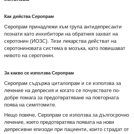
Как действа Серопрам
Серопрам принадлежи към група антидепресанти
познати като инхибитори на обратния захват на
серотонин (ИОЗС). Тези лекарства действат на
серотониновата система в мозъка, като повишават
нивото на серотонин.
За какво се използва Серопрам
Серопрам съдържа циталопрам и се използва за
лечение на депресия и когато се почувствате по-
добре помага за предотвратяване на повторната
поява на симптомите.
Нещо повече, Серопрам се използва за дългосрочно
лечение, което предотвратява появата на нови
депресивни епизоди при пациенти, които страдат от