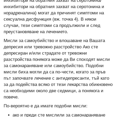
инхибитори на обратния захват на серотонина/
инхибитори на обратния захват на серотонина и
норадреналина) могат да причинят симптоми на
сексуална дисфункция (вж. точка 4). В някои
случаи, тези симптоми са продължили и след
преустановяване на лечението.
Мисли за самоубийство и влошаване на Вашата
депресия или тревожно разстройство Ако сте
депресиран и/или страдате от тревожни
разстройства понякога може да Ви споходят мисли
за самонараняване или самоубийство. Подобни
мисли биха могли да са по-чести, когато за пръв
път започвате лечение с антидепресанти, тъй като
за да подейства всяко от тези лекарства обикновено
са необходими около две седмици, а понякога и
повече.
По-вероятно е да имате подобни мисли:
ако и преди сте мислили за самонараняване