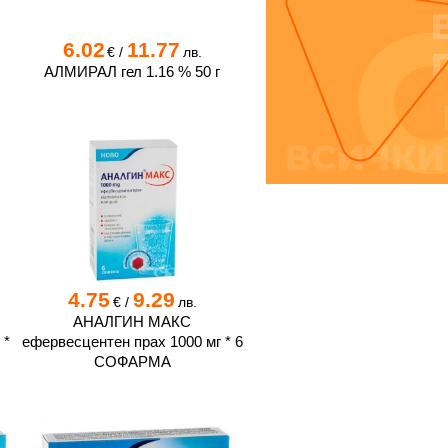
6.02
11.77
€
/
лв.
АЛМИРАЛ гел 1.16 % 50 г
4.75
9.29
€
/
лв.
АНАЛГИН МАКС
 *
ефервесцентен прах 1000 мг * 6
СОФАРМА