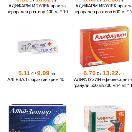
€
/
лв.
€
/
лв.
АДИФАРМ ИБУЛЕК прах за
АДИФАРМ ИБУЛЕК прах з
перорален разтвор 400 мг * 10
перорален разтвор 600 мг * 
5.11
9.99
6.76
13.22
€
/
лв.
€
/
лв.
АЛГЕЗАЛ сюрактив крем 40 г
АЛИФЛУЗИН ефервесцентн
гранули 500 мг/200 мг/4 мг * 