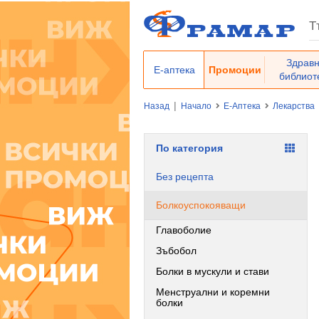
Здрав
Е-аптека
Промоции
библиот
|
Назад
Начало
Е-Аптека
Лекарства
По категория
Без рецепта
Болкоуспокояващи
Главоболие
Зъбобол
Болки в мускули и стави
Менструални и коремни
болки