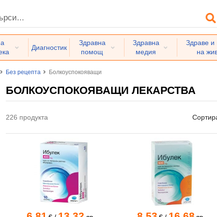
на
Здравна
Здравна
Здраве и
Диагностик
ека
помощ
медия
на жи
Без рецепта
Болкоуспокояващи
БОЛКОУСПОКОЯВАЩИ ЛЕКАРСТВА
226 продукта
Сортир
6.81
13.32
8.53
16.68