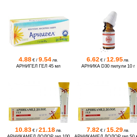
4.88
9.54
6.62
12.95
€
/
лв.
€
/
лв.
АРНИГЕЛ ГЕЛ 45 мл
АРНИКА D30 пилули 10 г
10.83
21.18
7.82
15.29
€
/
лв.
€
/
лв.
АРНИКАМЕД ДОЛОР гел 100
АРНИКАМЕД ДОЛОР гел 50 