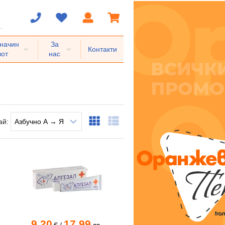
 начин
За
Контакти
вот
нас
ай:
9.20
17.99