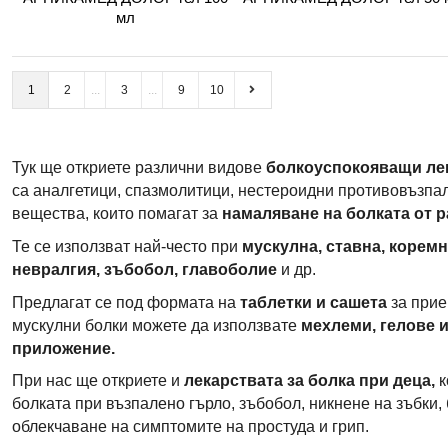
мл
1
2
3
9
10
Тук ще откриете различни видове
болкоуспокояващи ле
са аналгетици, спазмолитици, нестероидни противовъзпал
вещества, които помагат за
намаляване на болката от 
Те се използват най-често при
мускулна, ставна, коремн
невралгия, зъбобол, главоболие
и др.
Предлагат се под формата на
таблетки и сашета
за прие
мускулни болки можете да използвате
мехлеми, гелове 
приложение.
При нас ще откриете и
лекарствата за болка при деца,
к
болката при възпалено гърло, зъбобол, никнене на зъбки, б
облекчаване на симптомите на простуда и грип.