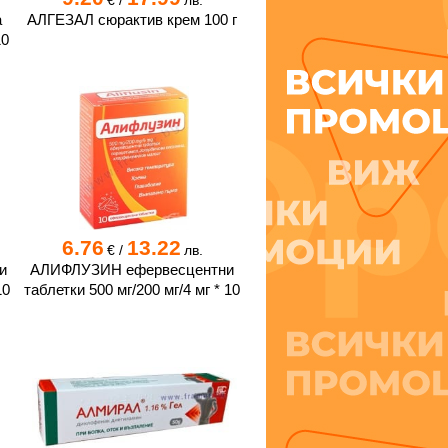
€
/
лв.
а
АЛГЕЗАЛ сюрактив крем 100 г
10
6.76
13.22
€
/
лв.
и
АЛИФЛУЗИН ефервесцентни
10
таблетки 500 мг/200 мг/4 мг * 10