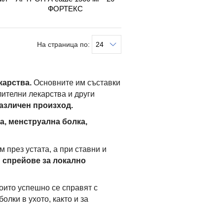
ФОРТЕКС
На страница по:
карства.
Основните им съставки
ителни лекарства и други
различен произход.
а, менструална болка,
м през устата, а при ставни и
и спрейове за локално
оито успешно се справят с
олки в ухото, както и за