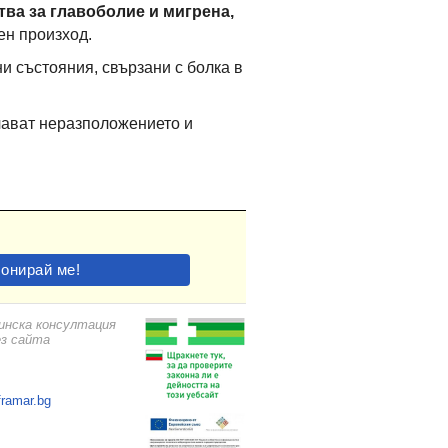
тва за главоболие и мигрена,
ен произход.
и състояния, свързани с болка в
ават неразположението и
цинска консултация
ез сайта
framar.bg