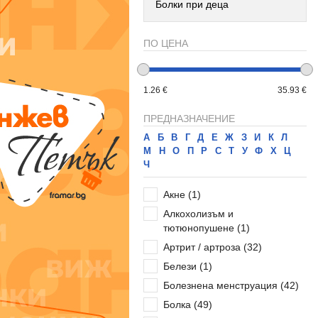
Болки при деца
ПО ЦЕНА
1.26 €
35.93 €
ПРЕДНАЗНАЧЕНИЕ
А
Б
В
Г
Д
Е
Ж
З
И
К
Л
М
Н
О
П
Р
С
Т
У
Ф
Х
Ц
Ч
Акне
(1)
Алкохолизъм и
тютюнопушене
(1)
Артрит / артроза
(32)
Белези
(1)
Болезнена менструация
(42)
Болка
(49)