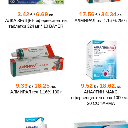
3.42
6.69
17.56
34.34
€
/
лв.
€
/
лв.
АЛКА ЗЕЛЦЕР ефервесцентни
АЛМИРАЛ гел 1.16 % 250 г
таблетки 324 мг * 10 BAYER
9.33
18.25
9.52
18.62
€
/
лв.
€
/
лв.
АЛМИРАЛ гел 1.16% 100 г
АНАЛГИН МАКС
ефервесцентен прах 1000 мг
20 СОФАРМА