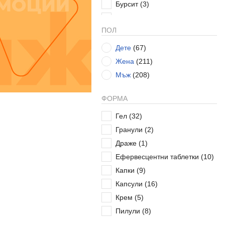
Бурсит
(3)
Бъбреци
(14)
ПОЛ
Бъбречни колики
(2)
Високо кръвно налягане
(2)
Дете
(67)
Витамини и минерали
(1)
Жена
(211)
Витилиго
(1)
Мъж
(208)
Възпаление
(94)
ФОРМА
Възпаление на периферна
нервна система
(4)
Гел
(32)
Гастрит, колит и язва
(1)
Гранули
(2)
Гингивит, пародонтит и
Драже
(1)
пародонтоза
(1)
Ефервесцентни таблетки
(10)
Главоболие
(131)
Капки
(9)
Грип и простуда
(99)
Капсули
(16)
Гръб
(2)
Крем
(5)
Гъбички по ноктите и кожата
(1)
Пилули
(8)
Гърди
(1)
Пластир
(2)