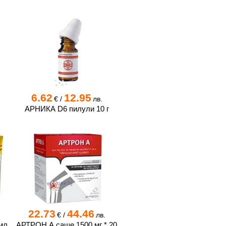
6.62
12.95
€
/
лв.
АРНИКА D6 пилули 10 г
22.73
44.46
€
/
лв.
мл
АРТРОН А саше 1500 мг * 20