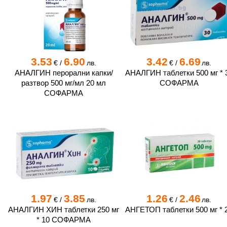
3.53
6.90
3.42
6.69
€
/
лв.
€
/
лв.
АНАЛГИН перорални капки/
АНАЛГИН таблетки 500 мг * 
разтвор 500 мг/мл 20 мл
СОФАРМА
СОФАРМА
1.97
3.85
1.26
2.46
€
/
лв.
€
/
лв.
АНАЛГИН ХИН таблетки 250 мг
АНГЕТОП таблетки 500 мг * 
* 10 СОФАРМА