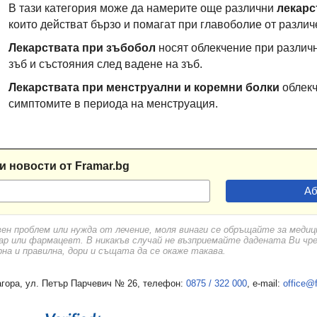
В тази категория може да намерите още различни
лекарс
които действат бързо и помагат при главоболие от различ
Лекарствата при зъбобол
носят облекчение при различн
зъб и състояния след вадене на зъб.
Лекарствата при менструални и коремни болки
облекч
симптомите в периода на менструация.
и новости от Framar.bg
вен проблем или нужда от лечение, моля винаги се обръщайте за меди
ар или фармацевт. В никакъв случай не възприемайте дадената Ви чр
а и правилна, дори и същата да се окаже такава.
гора, ул. Петър Парчевич № 26, телефон:
0875 / 322 000
, e-mail:
office@