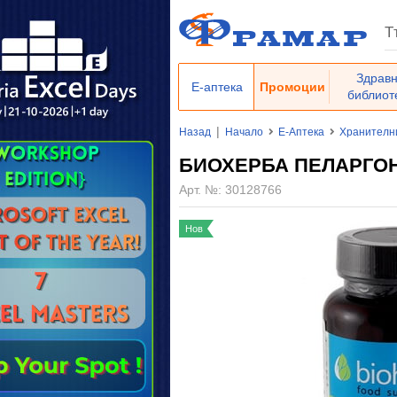
Здрав
Е-аптека
Промоции
библиот
|
Назад
Начало
Е-Аптека
Хранителн
БИОХЕРБА ПЕЛАРГОНИ
Арт. №:
30128766
Нов