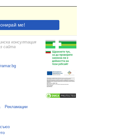
цинска консултация
ез сайта
framar.bg
а
Рекламации
 съюз
ето