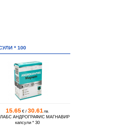
УЛИ * 100
15.65
30.61
14.05
27
€
/
лв.
€
/
ЛАБС АНДРОГРАФИС МАГНАВИР
АБОФАРМА ВИРУХЕЛТ 
капсули * 30