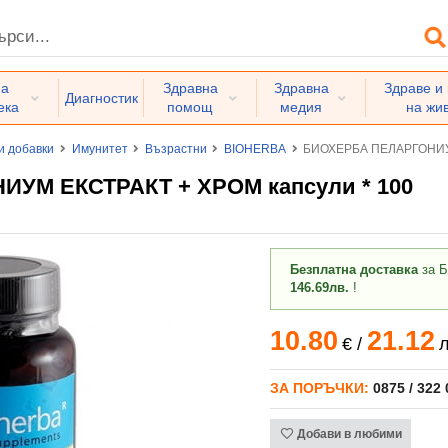
на
Здравна
Здравна
Здраве и
Диагностик
ека
помощ
медия
на жи
и добавки
Имунитет
Възрастни
BIOHERBA
БИОХЕРБА ПЕЛАРГОНИУМ
УМ ЕКСТРАКТ + ХРОМ капсули * 100
Безплатна доставка
за Б
146.69лв.
!
10.80
21.12
€
/
л
ЗА ПОРЪЧКИ:
0875 / 322
Добави в любими