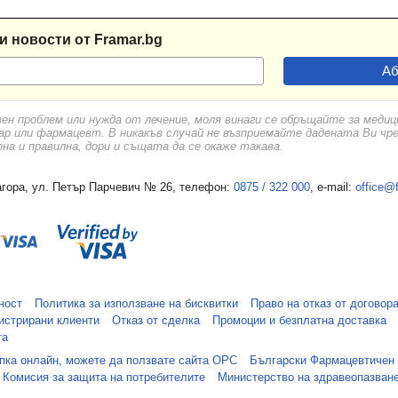
и новости от Framar.bg
вен проблем или нужда от лечение, моля винаги се обръщайте за меди
ар или фармацевт. В никакъв случай не възприемайте дадената Ви чр
а и правилна, дори и същата да се окаже такава.
гора, ул. Петър Парчевич № 26, телефон:
0875 / 322 000
, e-mail:
office@
ност
Политика за използване на бисквитки
Право на отказ от договор
истрирани клиенти
Отказ от сделка
Промоции и безплатна доставка
та
упка онлайн, можете да ползвате сайта ОРС
Български Фармацевтичен
Комисия за защита на потребителите
Министерство на здравеопазван