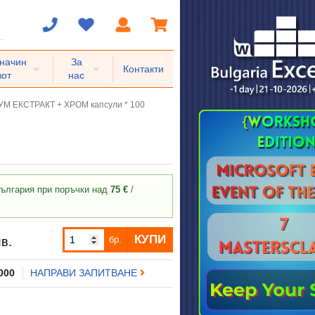
 начин
За
Контакти
вот
нас
 ЕКСТРАКТ + ХРОМ капсули * 100
ългария при поръчки над
75 €
/
КУПИ
бр.
в.
 000
НАПРАВИ ЗАПИТВАНЕ