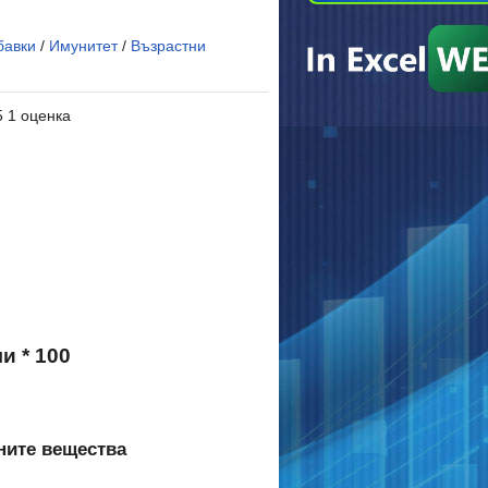
бавки
/
Имунитет
/
Възрастни
5 1 оценка
 * 100
ните вещества