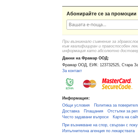
Абонирайте се за промоции 
При възникнало съмнение за здравосло
към квалифициран и правоспособен лек
информация като абсолютно достоверн
Данни на Фрамар ООД:
Фрамар ООД, ЕИК: 123732525, Стара За
За контакт
Информация:
Общи условия
Политика за поверител
Доставка
Плащания
Отстъпки за рег
Често задавани въпроси
Карта на сай
При възникване на спор, свързан с пок
Изпълнителна агенция по лекарствата