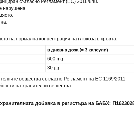
фициран съгласно Регламент (ЕС) 2018/848.
 е нарушена.
място.
ина.
то на нормална концентрация на глюкоза в кръвта.
в дневна доза (= 3 капсули)
600 mg
30 µg
телните вещества съгласно Регламент на ЕС 1169/2011.
йности на хранителни вещества.
 хранителната добавка в регистъра на БАБХ: П1623028