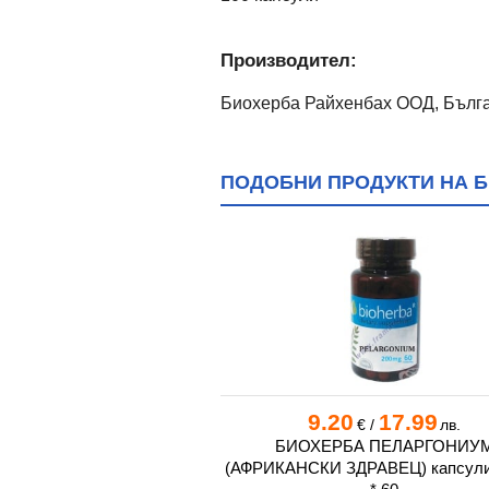
Производител:
Биохерба Райхенбах ООД, Бълг
ПОДОБНИ ПРОДУКТИ НА Б
3
64.99
9.20
17.99
€
/
лв.
€
/
лв.
МУЛТИВИТАМИНИ И
БИОХЕРБА ПЕЛАРГОНИУ
 ЖЕНИ С КОЕНЗИМ Q10
(АФРИКАНСКИ ЗДРАВЕЦ) капсули 