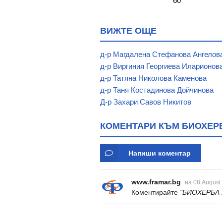
 60 ЦВЕТИТА ХЕРБАЛ
* 60
ВИЖТЕ ОЩЕ
д-р Магдалена Стефанова Ангелов
д-р Виргиния Георгиева Иларионов
д-р Татяна Николова Каменова
д-р Таня Костадинова Дойчинова
Д-р Захари Савов Никитов
КОМЕНТАРИ КЪМ БИОХЕРБ
Напиши коментар
www.framar.bg
на 08 August
Коментирайте
"БИОХЕРБА 