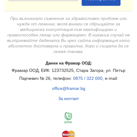
При възникнало съмнение за здравословен проблем или
нужда от лечение, моля винаги се обръщайте за
медицинска консултация към квалифициран и
правоспособен лекар или фармацевт. В никакъв случай не
възприемайте дадената Ви чрез сайта информация като
абсолютно достоверна и правилна, дори и същата да се
окаже такава.
Данни на Фрамар ООД:
Фрамар ООД, ЕИК: 123732525, Стара Загора, ул. Петър
Парчевич № 26, телефон:
0875 / 322 000
, e-mail:
office@framar.bg
За контакт