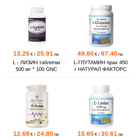
13.25
25.91
49.80
97.40
€
/
лв.
€
/
лв.
L - ЛИЗИН таблетки
L-ГЛУТАМИН прах 450
500 мг * 100 GNC
г НАТУРАЛ ФАКТОРС
12.68
24.80
15.65
30.61
€
/
лв.
€
/
лв.