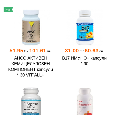
Нов
51.95
101.61
31.00
60.63
€
/
лв.
€
/
лв.
AHCC АКТИВЕН
B17 ИМУНО+ капсули
ХЕМИЦЕЛУЛОЗЕН
* 90
КОМПОНЕНТ капсули
* 30 VIT`ALL+