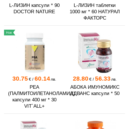
L-ЛИЗИН капсули * 90
L-ЛИЗИН таблетки
DOCTOR NATURE
1000 мг * 60 НАТУРАЛ
ФАКТОРС
Нов
30.75
60.14
28.80
56.33
€
/
лв.
€
/
лв.
PEA
АБОКА ИМУНОМИКС
(ПАЛМИТОИЛЕТАНОЛАМИД)
АДВАНС капсули * 50
капсули 400 мг * 30
VIT`ALL+