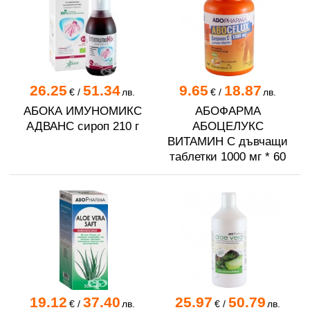
26.25
51.34
9.65
18.87
€
/
лв.
€
/
лв.
АБОКА ИМУНОМИКС
АБОФАРМА
АДВАНС сироп 210 г
АБОЦЕЛУКС
ВИТАМИН C дъвчащи
таблетки 1000 мг * 60
19.12
37.40
25.97
50.79
€
/
лв.
€
/
лв.