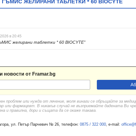
 ГЪМИС ЖЕЛИРАНИ ТАБЛЕТКИ * 60 BIOCYTE
 2026 в 20:45
ЪМИС желирани таблетки * 60 BIOCYTE"
и новости от Framar.bg
вен проблем или нужда от лечение, моля винаги се обръщайте за меди
ар или фармацевт. В никакъв случай не възприемайте дадената Ви чр
а и правилна, дори и същата да се окаже такава.
гора, ул. Петър Парчевич № 26, телефон:
0875 / 322 000
, e-mail:
office@