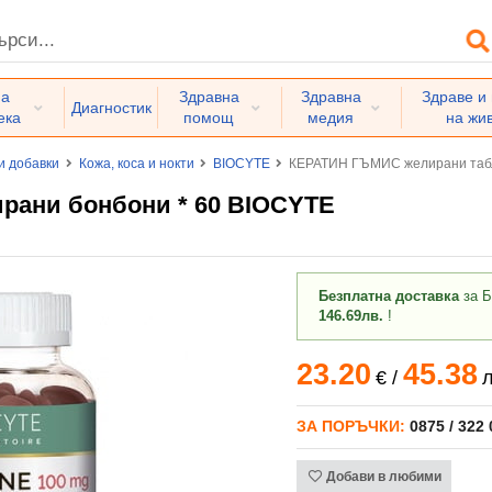
на
Здравна
Здравна
Здраве и
Диагностик
ека
помощ
медия
на жи
и добавки
Кожа, коса и нокти
BIOCYTE
КЕРАТИН ГЪМИС желирани табл
ани бонбони * 60 BIOCYTE
Безплатна доставка
за Б
146.69лв.
!
23.20
45.38
€
/
л
ЗА ПОРЪЧКИ:
0875 / 322
Добави в любими