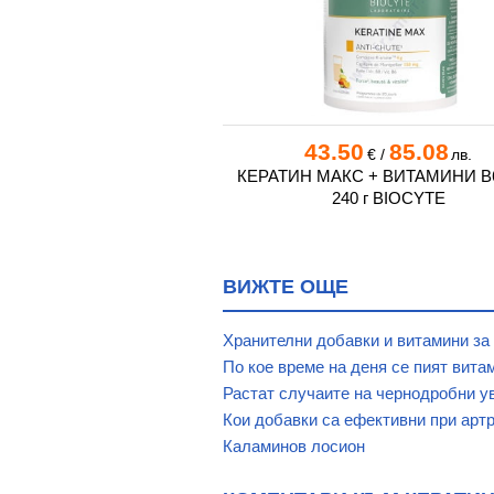
5
46.26
43.50
85.08
€
/
лв.
€
/
лв.
РМУЛА ЗА КОСА, КОЖА
КЕРАТИН МАКС + ВИТАМИНИ B6
блетки * 30 VIT`ALL+
240 г BIOCYTE
ВИЖТЕ ОЩЕ
Хранителни добавки и витамини за
По кое време на деня се пият вита
Растат случаите на чернодробни у
Кои добавки са ефективни при арт
Каламинов лосион