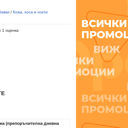
бавки
/
Кожа, коса и нокти
5 1 оценка
TE
на (препоръчителна дневна