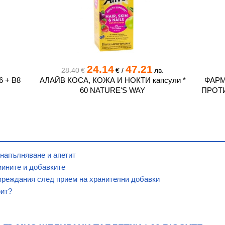
24.14
47.21
28.40
€
€
/
лв.
 + B8
АЛАЙВ КОСА, КОЖА И НОКТИ капсули *
ФАРМ
60 NATURE'S WAY
ПРОТИ
 напълняване и апетит
мините и добавките
вреждания след прием на хранителни добавки
рит?