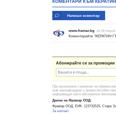
КОМЕНТАРИ КЪМ КЕРАТИН
Напиши коментар
www.framar.bg
на 08 August
Коментирайте
"КЕРАТИН Г
Абонирайте се за промоции 
При възникнало съмнение за здравосло
към квалифициран и правоспособен лек
информация като абсолютно достоверн
Данни на Фрамар ООД:
Фрамар ООД, ЕИК: 123732525, Стара За
За контакт