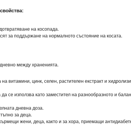
свойства:
едотвратяване на косопада.
асят за поддържане на нормалното състояние на косата.
дневно между храненията.
на витамини, цинк, селен, растителен екстракт и хидролизи
 да се използва като заместител на разнообразното и бала
елната дневна доза.
тъпно за деца.
кърмещи жени, деца, както и за хора, приемащи антидиабе