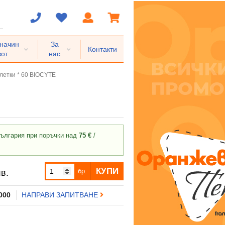
 начин
За
Контакти
вот
нас
етки * 60 BIOCYTE
ългария при поръчки над
75 €
/
КУПИ
бр.
в.
 000
НАПРАВИ ЗАПИТВАНЕ