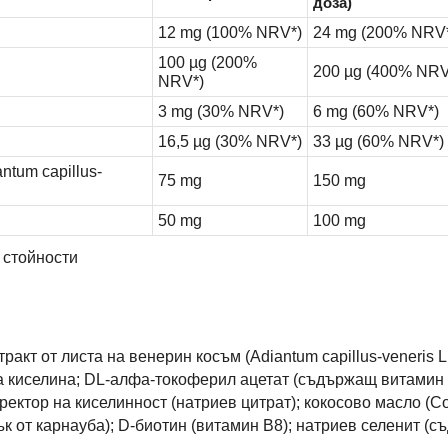
доза)
12 mg (100% NRV*)
24 mg (200% NRV
100 µg (200%
200 µg (400% NRV
NRV*)
3 mg (30% NRV*)
6 mg (60% NRV*)
16,5 µg (30% NRV*)
33 µg (60% NRV*)
ntum capillus-
75 mg
150 mg
50 mg
100 mg
 стойности
тракт от листа на венерин косъм (Adiantum capillus-veneris L
 киселина; DL-алфа-токоферил ацетат (съдържащ витамин Е
ректор на киселинност (натриев цитрат); кокосово масло (Coc
к от карнауба); D-биотин (витамин B8); натриев селенит (с