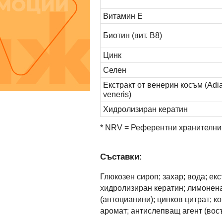
Витамин Е
Биотин (вит. B8)
Цинк
Селен
Екстракт от венерин косъм (Adia
veneris)
Хидролизиран кератин
* NRV = Референтни хранителни
Съставки:
Глюкозен сироп; захар; вода; екс
хидролизиран кератин; лимонена
(антоцианини); цинков цитрат; ко
аромат; антислепващ агент (восъ