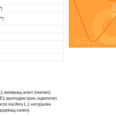
*)
*)
.); желиращ агент (пектин);
); малтодекстрин; оцветител
os nucifera L.); натурален
ъдържащ селен).