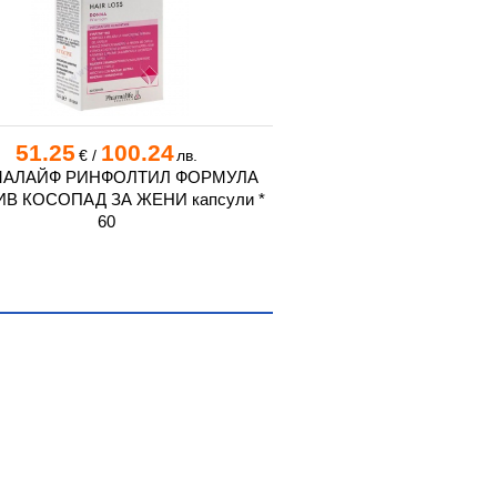
51.25
100.24
53.35
104
€
/
лв.
€
/
АЛАЙФ РИНФОЛТИЛ ФОРМУЛА
ФАРМАЛАЙФ РИНФОЛ
В КОСОПАД ЗА ЖЕНИ капсули *
ПРОТИВ КОСОПАД ЗА М
60
60