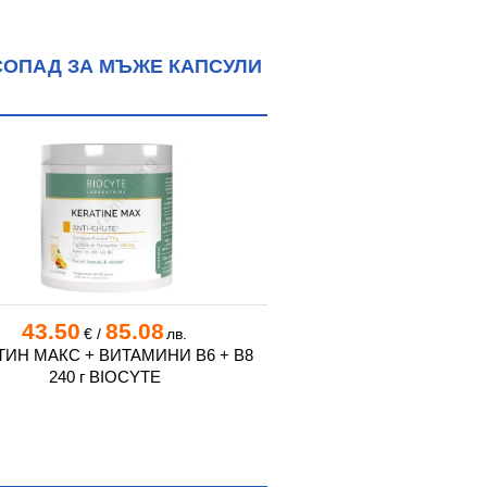
СОПАД ЗА МЪЖЕ КАПСУЛИ
43.50
85.08
14.25
27
€
/
лв.
€
/
ТИН МАКС + ВИТАМИНИ B6 + B8
НУБРИЯ МУЛТИВИТАМ
240 г BIOCYTE
КОМПЛЕКС ЗА ЖЕНИ т