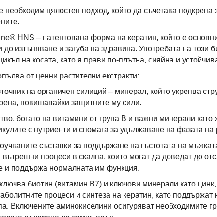
 е необходим цялостен подход, който да съчетава подкрепа
ните.
ine® HNS – патентована форма на кератин, който е основн
и до изтъняване и загуба на здравина. Употребата на този 
къл на косата, като я прави по-плътна, сияйна и устойчив
опълва от ценни растителни екстракти:
зточник на органичен силиций – минерал, който укрепва ст
орена, повишавайки защитните му сили.
во, богато на витамини от група B и важни минерали като 
кулите с нутриенти и спомага за удължаване на фазата на 
оучваните съставки за поддържане на гъстотата на мъжката
вътрешни процеси в скалпа, които могат да доведат до отсл
е и поддържа нормалната им функция.
лючва биотин (витамин B7) и ключови минерали като цинк, 
болитните процеси и синтеза на кератин, като поддържат ка
па. Включените аминокиселини осигуряват необходимите г