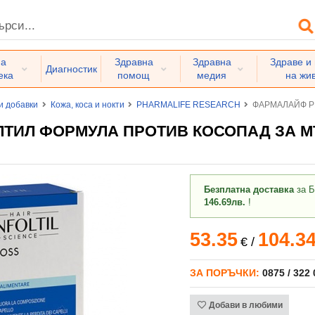
на
Здравна
Здравна
Здраве и
Диагностик
ека
помощ
медия
на жи
и добавки
Кожа, коса и нокти
PHARMALIFE RESEARCH
ФАРМАЛАЙФ РИ
ИЛ ФОРМУЛА ПРОТИВ КОСОПАД ЗА МЪЖ
Безплатна доставка
за Б
146.69лв.
!
53.35
104.3
€
/
ЗА ПОРЪЧКИ:
0875 / 322
Добави в любими