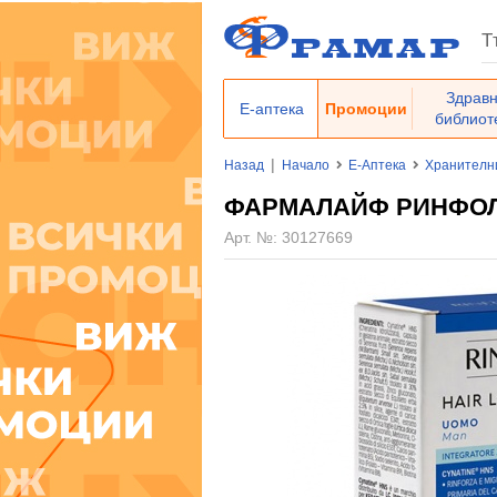
Здрав
Е-аптека
Промоции
библиот
|
Назад
Начало
Е-Аптека
Хранителн
ФАРМАЛАЙФ РИНФОЛТ
Арт. №:
30127669