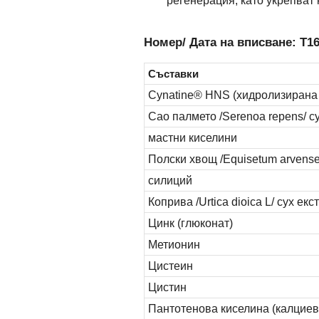
регенерация, като укрепват 
Номер/ Дата на вписване: Т16
Съставки
Cynatine® HNS (хидролизирана 
Сао палмето /Serenoa repens/ с
мастни киселини
Полски хвощ /Equisetum arvense 
силиций
Коприва /Urtica dioica L/ сух екс
Цинк (глюконат)
Метионин
Цистеин
Цистин
Пантотенова киселина (калциев