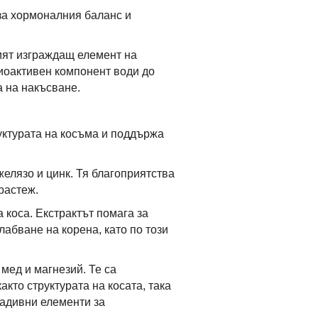
 за хормоналния баланс и
ият изграждащ елемент на
биоактивен компонент води до
а на накъсване.
руктурата на косъма и поддържа
желязо и цинк. Тя благоприятства
растеж.
 коса. Екстрактът помага за
абване на корена, като по този
мед и магнезий. Те са
кто структурата на косата, така
радивни елементи за