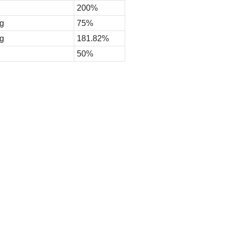
200%
g
75%
g
181.82%
50%