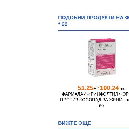
ПОДОБНИ ПРОДУКТИ НА 
* 60
0
63.76
51.25
100.24
€
/
лв.
€
/
лв.
ОЛАГЕН ПРЕМИУМ сироп
ФАРМАЛАЙФ РИНФОЛТИЛ ФО
500 мл
ПРОТИВ КОСОПАД ЗА ЖЕНИ кап
60
ВИЖТЕ ОЩЕ