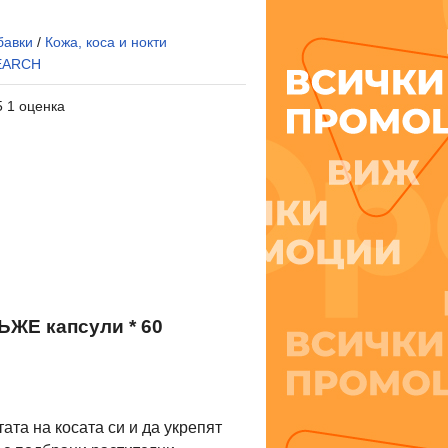
бавки
/
Кожа, коса и нокти
EARCH
5 1 оценка
Е капсули * 60
ата на косата си и да укрепят