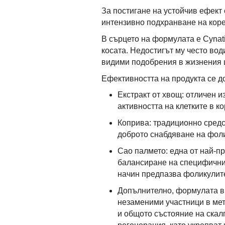
За постигане на устойчив ефект
интензивно подхранване на коре
В сърцето на формулата е Cynat
косата. Недостигът му често вод
видими подобрения в жизнения ци
Ефективността на продукта се д
Екстракт от хвощ: отличен и
активността на клетките в к
Коприва: традиционно средст
доброто снабдяване на фоли
Сао палмето: една от най-пр
балансиране на специфични 
начин предпазва фоликулит
Допълнително, формулата вк
незаменими участници в мета
и общото състояние на скал