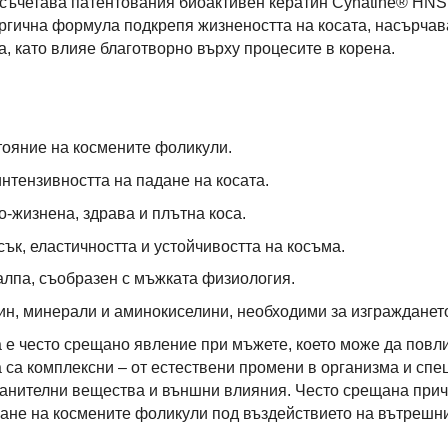
съчетава патентования биоактивен кератин Cynatine® HNS
ергична формула подкрепя жизнеността на косата, насърчав
, като влияе благотворно върху процесите в корена.
ояние на космените фоликули.
нтензивността на падане на косата.
о-жизнена, здрава и плътна коса.
ък, еластичността и устойчивостта на косъма.
алпа, съобразен с мъжката физиология.
ин, минерали и аминокиселини, необходими за изгражданет
а е често срещано явление при мъжете, което може да повл
а са комплексни – от естествени промени в организма и сп
ранителни вещества и външни влияния. Често срещана прич
ане на космените фоликули под въздействието на вътрешни