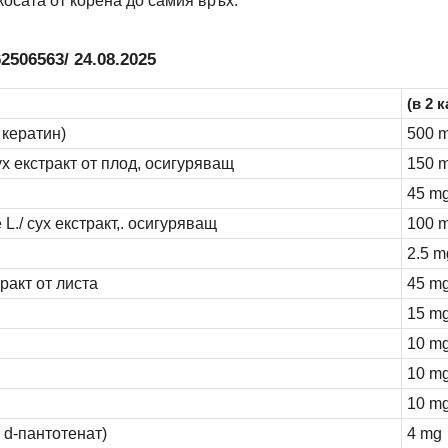
косата от корена до самия връх.
2506563/ 24.08.2025
(в 2 
кератин)
500 
ух екстракт от плод, осигуряващ
150 
45 m
L./ сух екстракт,. осигуряващ
100 
2.5 m
тракт от листа
45 m
15 m
10 m
10 m
10 m
 d-пантотенат)
4 mg