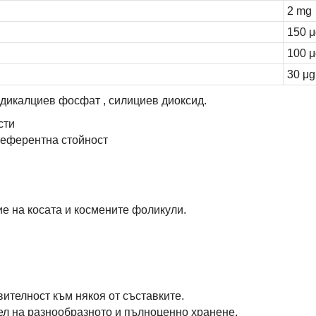
2 mg
150 μ
100 μ
30 μg
 дикалциев фосфат , силициев диоксид.
сти
референтна стойност
е на косата и космените фоликули.
ителност към някоя от съставките.
тел на разнообразното и пълноценно хранене.