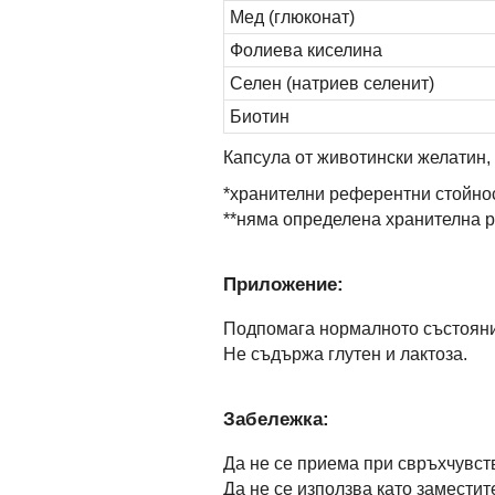
Мед (глюконат)
Фолиева киселина
Селен (натриев селенит)
Биотин
Капсула от животински желатин,
*хранителни референтни стойно
**няма определена хранителна 
Приложение:
Подпомага нормалното състояни
Не съдържа глутен и лактоза.
Забележка:
Да не се приема при свръхчувств
Да не се използва като замести