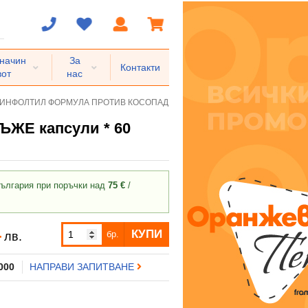
 начин
За
Контакти
вот
нас
НФОЛТИЛ ФОРМУЛА ПРОТИВ КОСОПАД ЗА МЪЖЕ капсули * 60
Е капсули * 60
ългария при поръчки над
75 €
/
4
КУПИ
бр.
лв.
 000
НАПРАВИ ЗАПИТВАНЕ