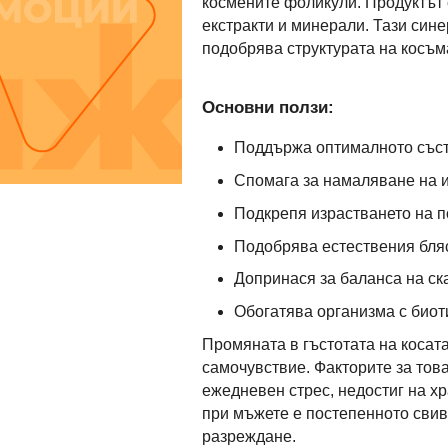
космените фоликули. Продуктът 
екстракти и минерали. Тази син
подобрява структурата на косъма
Основни ползи:
Поддържа оптималното съст
Спомага за намаляване на и
Подкрепя израстването на п
Подобрява естествения бляс
Допринася за баланса на ск
Обогатява организма с биот
Промяната в гъстотата на косат
самочувствие. Факторите за тов
ежедневен стрес, недостиг на х
при мъжете е постепенното свив
разреждане.