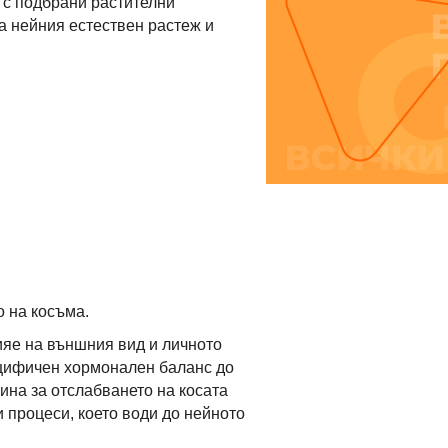
 с подбрани растителни
а нейния естествен растеж и
о на косъма.
ияе на външния вид и личното
ецифичен хормонален баланс до
ина за отслабването на косата
 процеси, което води до нейното