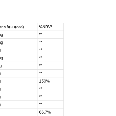
капс./дн.доза)
%NRV*
mg
**
mg
**
g
**
mg
**
g
**
g
**
g
150%
g
**
g
**
g
**
66.7%