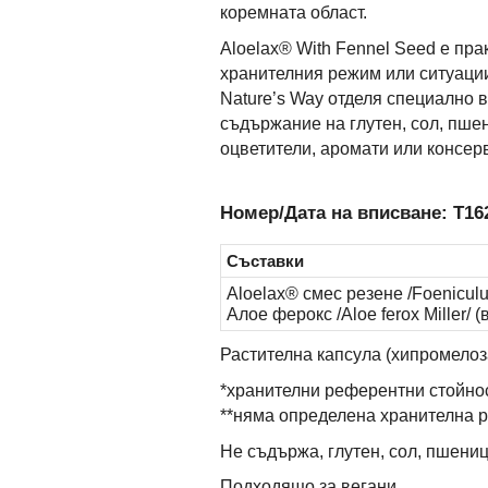
коремната област.
Aloelax® With Fennel Seed е пр
хранителния режим или ситуаци
Nature’s Way отделя специално в
съдържание на глутен, сол, пше
оцветители, аромати или консер
Номер/Дата на вписване: Т162
Съставки
Aloelax® смес резене /Foeniculu
Алое ферокс /Aloe ferox Miller/ 
Растителна капсула (хипромелоза
*хранителни референтни стойно
**няма определена хранителна 
Не съдържа, глутен, сол, пшениц
Подходящо за вегани.