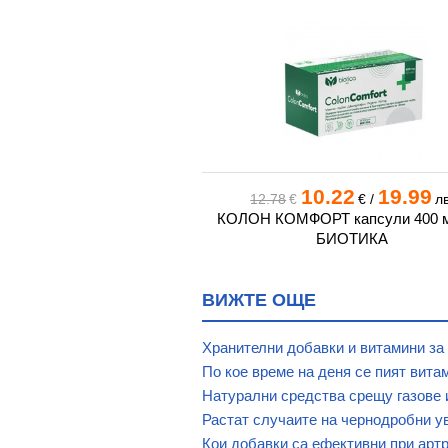
.38
16.39
10.22
19.99
€
/
лв.
12.78
€
€
/
лв
нктура 100 мл БИОТИКА
КОЛОН КОМФОРТ капсули 400 мг
БИОТИКА
ВИЖТЕ ОЩЕ
Хранителни добавки и витамини за
По кое време на деня се пият вита
Натурални средства срещу газове 
Растат случаите на чернодробни у
Кои добавки са ефективни при арт