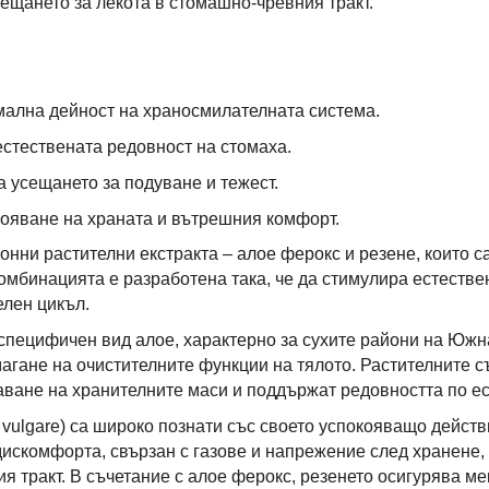
ещането за лекота в стомашно-чревния тракт.
мална дейност на храносмилателната система.
стествената редовност на стомаха.
 усещането за подуване и тежест.
ояване на храната и вътрешния комфорт.
онни растителни екстракта – алое ферокс и резене, които 
омбинацията е разработена така, че да стимулира естестве
лен цикъл.
 е специфичен вид алое, характерно за сухите райони на Юж
магане на очистителните функции на тялото. Растителните с
ване на хранителните маси и поддържат редовността по ес
vulgare) са широко познати със своето успокояващо действ
дискомфорта, свързан с газове и напрежение след хранене
я тракт. В съчетание с алое ферокс, резенето осигурява ме