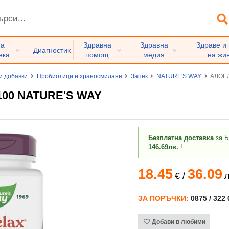
на
Здравна
Здравна
Здраве и
Диагностик
ека
помощ
медия
на жи
и добавки
Пробиотици и храносмилане
Запек
NATURE'S WAY
АЛОЕЛ
100 NATURE'S WAY
Безплатна доставка
за Б
146.69лв.
!
18.45
36.09
€
/
л
ЗА ПОРЪЧКИ:
0875 / 322
Добави в любими