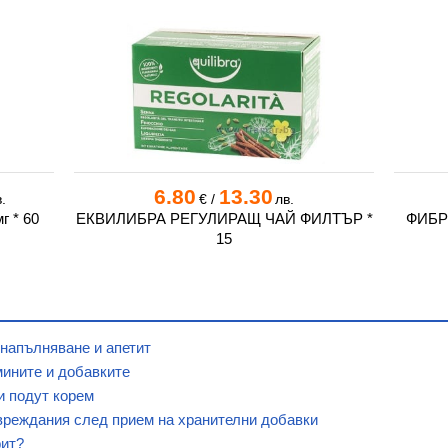
6.80
13.30
.
€
/
лв.
 * 60
ЕКВИЛИБРА РЕГУЛИРАЩ ЧАЙ ФИЛТЪР *
ФИБРИ
15
 напълняване и апетит
мините и добавките
и подут корем
вреждания след прием на хранителни добавки
рит?