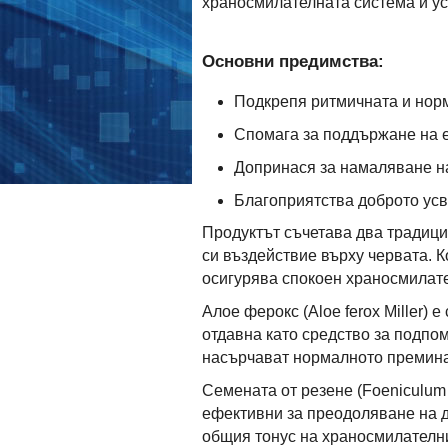
храносмилателната система и ус
Основни предимства:
Подкрепя ритмичната и нор
Спомага за поддържане на е
Допринася за намаляване на
Благоприятства доброто усв
Продуктът съчетава два традици
си въздействие върху червата. К
осигурява спокоен храносмилате
Алое ферокс (Aloe ferox Miller)
отдавна като средство за подпо
насърчават нормалното премина
Семената от резене (Foeniculum 
ефективни за преодоляване на 
общия тонус на храносмилателни