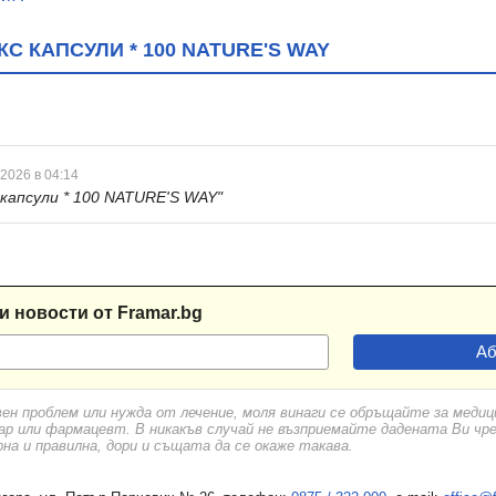
 КАПСУЛИ * 100 NATURE'S WAY
 2026 в 04:14
капсули * 100 NATURE'S WAY"
и новости от Framar.bg
вен проблем или нужда от лечение, моля винаги се обръщайте за меди
ар или фармацевт. В никакъв случай не възприемайте дадената Ви чр
а и правилна, дори и същата да се окаже такава.