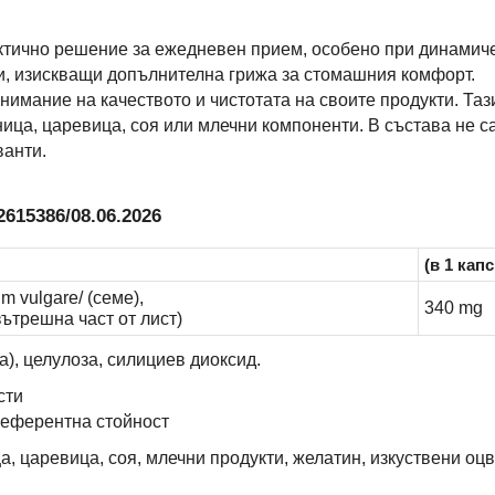
актично решение за ежедневен прием, особено при динамиче
и, изискващи допълнителна грижа за стомашния комфорт.
нимание на качеството и чистотата на своите продукти. Та
ница, царевица, соя или млечни компоненти. В състава не с
ванти.
615386/08.06.2026
(в 1 капс
m vulgare/ (семе),
340 mg
(вътрешна част от лист)
), целулоза, силициев диоксид.
сти
референтна стойност
а, царевица, соя, млечни продукти, желатин, изкуствени оц