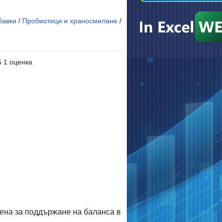
бавки
/
Пробиотици и храносмилане
/
5 1 оценка
дена за поддържане на баланса в