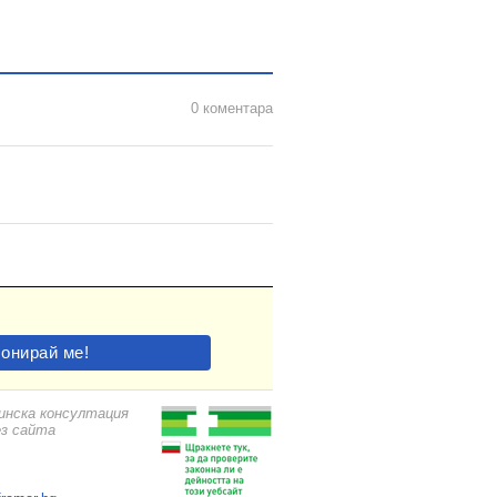
0 коментара
цинска консултация
ез сайта