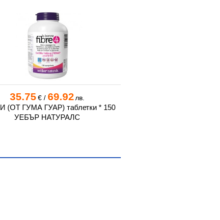
35.75
69.92
6.10
11.
€
/
лв.
€
/
 (ОТ ГУМА ГУАР) таблетки * 150
ЛАКСИТ КОМПАКТ та
УЕБЪР НАТУРАЛС
ТОШКО