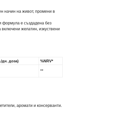
н начин на живот, промени в
зи формула е създадена без
а включени желатин, изкуствени
./дн. доза)
%NRV*
**
ветители, аромати и консерванти.