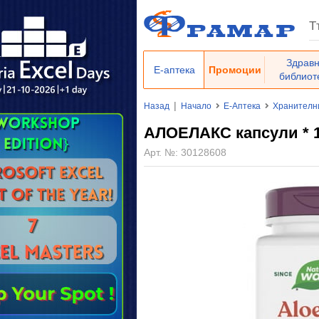
Здрав
Е-аптека
Промоции
библиот
|
Назад
Начало
Е-Аптека
Хранителн
АЛОЕЛАКС капсули * 
Арт. №:
30128608