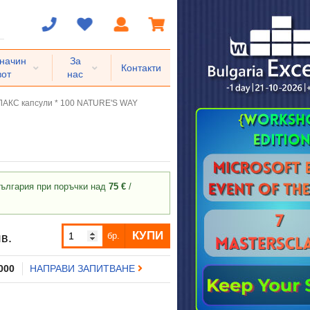
 начин
За
Контакти
вот
нас
АКС капсули * 100 NATURE'S WAY
ългария при поръчки над
75 €
/
КУПИ
бр.
в.
 000
НАПРАВИ ЗАПИТВАНЕ