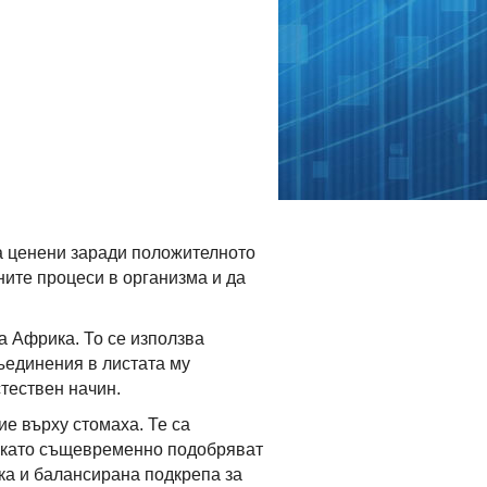
са ценени заради положителното
ните процеси в организма и да
на Африка. То се използва
ъединения в листата му
тествен начин.
ие върху стомаха. Те са
, като същевременно подобряват
ка и балансирана подкрепа за