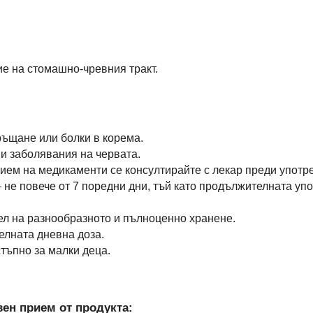
е на стомашно-чревния тракт.
ръщане или болки в корема.
и заболявания на червата.
ием на медикаменти се консултирайте с лекар преди употр
 не повече от 7 поредни дни, тъй като продължителната уп
тел на разнообразното и пълноценно хранене.
елната дневна доза.
тъпно за малки деца.
ен прием от продукта: