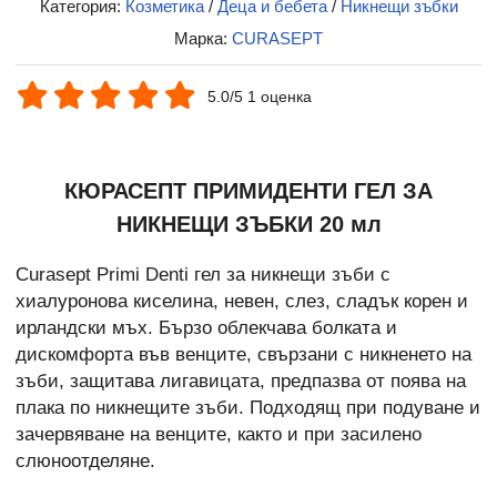
Категория:
Козметика
/
Деца и бебета
/
Никнещи зъбки
Марка:
CURASEPT
5.0/5 1 оценка
КЮРАСЕПТ ПРИМИДЕНТИ ГЕЛ ЗА
НИКНЕЩИ ЗЪБКИ 20 мл
Curasept Primi Denti гел за никнещи зъби с
хиалуронова киселина, невен, слез, сладък корен и
ирландски мъх. Бързо облекчава болката и
дискомфорта във венците, свързани с никненето на
зъби, защитава лигавицата, предпазва от поява на
плака по никнещите зъби. Подходящ при подуване и
зачервяване на венците, както и при засилено
слюноотделяне.