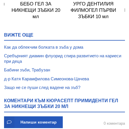
ел
БЕБО ГЕЛ ЗА
УРГО ДЕНТИЛИЯ
П
НИКНЕЩИ ЗЪБКИ 20
ФИЛМОГЕЛ ПЪРВИ
Г
мл
ЗЪБКИ 10 мл
ВИЖТЕ ОЩЕ
Как да облекчим болката в зъба у дома
Сребърният диамин флуорид спира развитието на кариеси
при деца
Бабини зъби, Трабузан
д-р Катя Карамфилова Симеонова-Цачева
Защо не се пуши след вадене на зъб?
КОМЕНТАРИ КЪМ КЮРАСЕПТ ПРИМИДЕНТИ ГЕЛ
ЗА НИКНЕЩИ ЗЪБКИ 20 МЛ
Напиши коментар
0 коментара