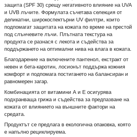
защита (SPF 30) срещу негативното влияние на UVA
и UVB лъчите. Формулата съчетава селекция от
деликатни, широкоспектърни UV филтри, които
подпомагат защитата на кожата по време на престой
под слънчевите лъчи. Плътната текстура на
продукта се разнася с лекота и съдейства за
поддържането на оптимални нива на влага в кожата.
Благодарение на включените пантенол, екстракт от
невен и бета-каротин, лосионът поддържа кожния
комфорт и подпомага постигането на балансиран и
равномерен загар.
Комбинацията от витамини А и Е осигурява
подхранваща грижа и съдейства за предпазване на
кожата от влиянието на външните фактори на
средата.
Продуктът се предлага в екологична опаковка, която
е напълно рециклируема.