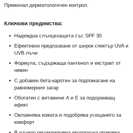
Преминал дерматологичен контрол.
Ключови предимства:
Надеждна слънцезащита със SPF 30
Ефективно предпазване от широк спектър UVA и
UVB лъчи
Формула, съдържаща пантенол и екстракт от
невен
С добавен бета-каротин за подпомагане на
равномерния загар
Обогатен с витамини А и Е за подхранващ
ефект
Овлажнява кожата и подобрява усещането за
комфорт
В изцяло рециклируема екологична опаковка