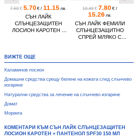
5.70
11.15
7.80
.
7.60
€
€
/
лв.
10.40
€
€
/
15.26
лв.
S
СЪН ЛАЙК
0
СЛЪНЦЕЗАЩИТЕН
СЪН ЛАЙК ФЕМИЛИ
0
ЛОСИОН КАРОТЕН +
СЛЪНЦЕЗАЩИТНО
ПАНТЕНОЛ SPF50 150
СПРЕЙ МЛЯКО С
мл
ПАНТЕНОЛ SPF50 250
мл
П
ВИЖТЕ ОЩЕ
Каламинов лосион
Домашни средства срещу белене на кожата след слънчево
изгаряне
Натурални средства за лечение на слънчево изгаряне
Домат
Моринга
КОМЕНТАРИ КЪМ СЪН ЛАЙК СЛЪНЦЕЗАЩИТЕН
ЛОСИОН КАРОТЕН + ПАНТЕНОЛ SPF30 150 МЛ