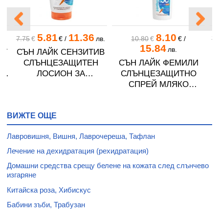
5.81
11.36
8.10
.
7.75
€
€
/
лв.
10.80
€
€
/
7.
15.84
лв.
CT
СЪН ЛАЙК СЕНЗИТИВ
A
СЛЪНЦЕЗАЩИТЕН
СЪН ЛАЙК ФЕМИЛИ
Н
ЛОСИОН ЗА
СЛЪНЦЕЗАЩИТНО
50
ЧУВСТВИТЕЛНА КОЖА
СПРЕЙ МЛЯКО
П
SPF50+ 125 мл
СЕНСИТИВ С
ПАНТЕНОЛ SPF50+ 250
ВИЖТЕ ОЩЕ
мл
Лавровишня, Вишня, Лаврочереша, Тафлан
Лечение на дехидратация (рехидратация)
Домашни средства срещу белене на кожата след слънчево
изгаряне
Китайска роза, Хибискус
Бабини зъби, Трабузан