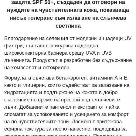
защита SPF 50+, създаден да отговори на
нуждите на чувствителната кожа, показваща
нисък толеранс към излагане на слънчева
светлина
Благодарение на селекция от модерни и щадящи UV
филтри, съставът осигурява надеждна
широкоспектърна бариера срещу UVA и UVB
лъченията. Продуктът е разработен без съдържание
на хомосалат и октокрилен.
Формулата съчетава бета-каротен, витамини А и Е,
както и глицерин, които съдействат за запазване на
хидратацията и поддържане на кожата в добро
състояние по време на престой под слънчевите
лъчи. Добавените пантенол и екстракт от лайка
спомагат за успокояването и усещането за комфорт
на по-чувствителните зони. Лосионът притежава
ефирна текстура за лесно нанасяне, подходяща за