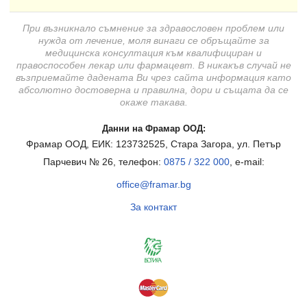
При възникнало съмнение за здравословен проблем или
нужда от лечение, моля винаги се обръщайте за
медицинска консултация към квалифициран и
правоспособен лекар или фармацевт. В никакъв случай не
възприемайте дадената Ви чрез сайта информация като
абсолютно достоверна и правилна, дори и същата да се
окаже такава.
Данни на Фрамар ООД:
Фрамар ООД, ЕИК: 123732525, Стара Загора, ул. Петър
Парчевич № 26, телефон:
0875 / 322 000
, e-mail:
office@framar.bg
За контакт