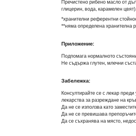
Пречистено рибено масло от дълб
глицерин, вода, карамелен цвят)
*хранителни референтни стойно
**няма определена хранителна р
Приложение:
Подпомага нормалното състояни
Не съдържа глутен, млечни съста
Забележка:
Консултирайте се с лекар преди
лекарства за разреждане на кръ
Да не се използва като замести
Да не се превишава препоръчит
Да се съхранява на място, недос