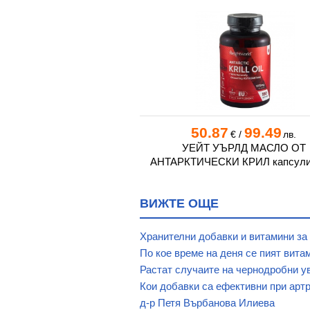
4
40.96
50.87
99.49
€
/
лв.
€
/
лв.
 КРИЛ ОЙЛ капсули * 60
УЕЙТ УЪРЛД МАСЛО ОТ
АНТАРКТИЧЕСКИ КРИЛ капсули 
ВИЖТЕ ОЩЕ
Хранителни добавки и витамини за
По кое време на деня се пият вита
Растат случаите на чернодробни у
Кои добавки са ефективни при арт
д-р Петя Върбанова Илиева