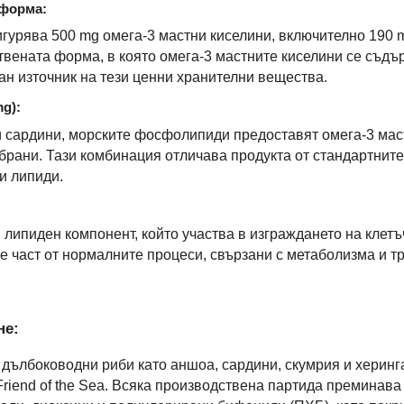
 форма:
игурява 500 mg омега-3 мастни киселини, включително 190
вената форма, в която омега-3 мастните киселини се съдърж
ан източник на тези ценни хранителни вещества.
g):
и сардини, морските фосфолипиди предоставят омега-3 мас
мбрани. Тази комбинация отличава продукта от стандартнит
и липиди.
липиден компонент, който участва в изграждането на клет
 е част от нормалните процеси, свързани с метаболизма и т
не:
 дълбоководни риби като аншоа, сардини, скумрия и херинг
riend of the Sea. Всяка производствена партида преминав