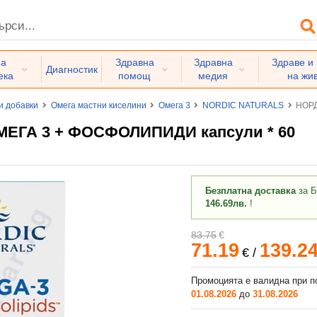
на
Здравна
Здравна
Здраве и
Диагностик
ека
помощ
медия
на жи
и добавки
Омега мастни киселини
Омега 3
NORDIC NATURALS
НОРД
ЕГА 3 + ФОСФОЛИПИДИ капсули * 60
Безплатна доставка
за Б
146.69лв.
!
83.75
€
71.19
139.2
€
/
Промоцията е валидна при п
01.08.2026
до
31.08.2026