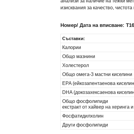
анализи за наличие на тежки ме
изисквания за качество, чистота 
Номер/ Дата на вписване: Т16
Съставки:
Калории
Общо мазнини
Холестерол
Общо омега-3 мастни киселини
EPA (ейкозапентаенова киселин
DHA (докозахексаенова киселин
Общо фосфолипиди
екстракт от хайвер на херинга 
Фосфатидилхолин
Други фосфолипиди