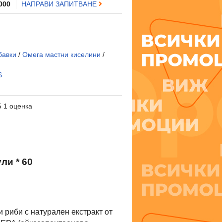
 000
НАПРАВИ ЗАПИТВАНЕ
бавки
/
Омега мастни киселини
/
S
5 1 оценка
и * 60
 риби с натурален екстракт от