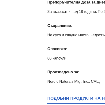
Препоръчителна доза за днев
За възрастни над 18 години: По 
Съхранение:
На сухо и хладно място, недостъ
Опаковка:
60 капсули
Произведено за:
Nordic Naturals Mfg., Inc., САЩ
ПОДОБНИ ПРОДУКТИ НА Н