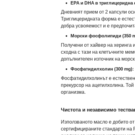
EPA и DHA в триглицеридна
Дневният прием от 2 капсули ос
Триглицеридната форма е естест
добра усвояемост и е предпочит
Морски фосфолипиди (350 m
Получени от хайвер на херинга 
сходна с тази на клетъчните ме
допълнителен източник на морск
Фосфатидилхолин (300 mg):
Фосфатидилхолинът е естествен 
прекурсор на ацетилхолина. Той
организма.
Чистота и независимо тества
Използваното масло е добито от
сертифицираните стандарти на F