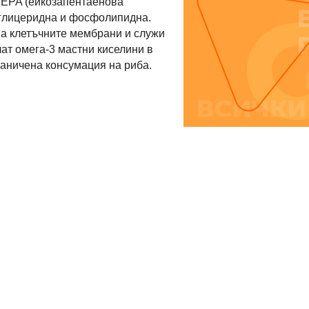
и EPA (ейкозапентаенова
риглицеридна и фосфолипидна.
на клетъчните мембрани и служи
ат омега-3 мастни киселини в
раничена консумация на риба.