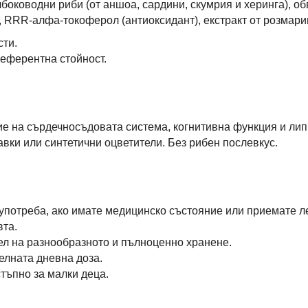
оководни риби (от аншоа, сардини, скумрия и херинга), об
, RRR-алфа-токоферол (антиоксидант), екстракт от розмари
сти.
еферентна стойност.
е на сърдечносъдовата система, когнитивна функция и ли
вки или синтетични оцветители. Без рибен послевкус.
 употреба, ако имате медицинско състояние или приемате л
вта.
тел на разнообразното и пълноценно хранене.
елната дневна доза.
тъпно за малки деца.