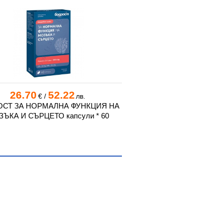
Нов
26.70
52.22
59.45
116
€
/
лв.
€
/
СТ ЗА НОРМАЛНА ФУНКЦИЯ НА
ОМЕГА 3 КРИЛ капсули
ЪКА И СЪРЦЕТО капсули * 60