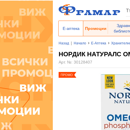
Здрав
Е-аптека
Промоции
библиот
|
Назад
Начало
Е-Аптека
Хранителн
НОРДИК НАТУРАЛС ОМ
Арт. №:
30128407
ПРОМО