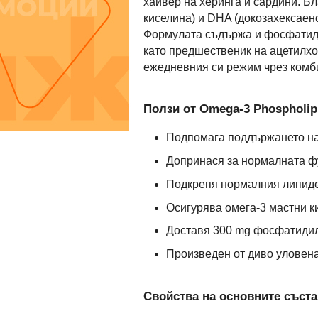
хайвер на херинга и сардини. Б
киселина) и DHA (докозахексаен
Формулата съдържа и фосфатидил
като предшественик на ацетилхо
ежедневния си режим чрез комби
Ползи от Omega-3 Phospholip
Подпомага поддържането на
Допринася за нормалната ф
Подкрепя нормалния липид
Осигурява омега-3 мастни 
Доставя 300 mg фосфатидил
Произведен от диво уловена 
Свойства на основните съста