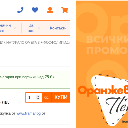
 начин
За
Контакти
вот
нас
ИК НАТУРАЛС ОМЕГА 3 + ФОСФОЛИПИДИ капсули * 60
ългария при поръчки над
75 €
/
КУПИ
бр.
4
лв.
окупка от
www.framar.bg
от