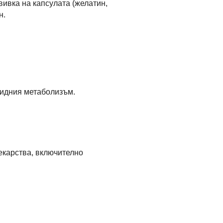
вивка на капсулата (желатин,
н.
пидния метаболизъм.
екарства, включително