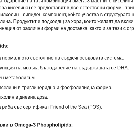
лагодарение на тази комбинация омега-3 мастните киселин
ова киселина) се предоставят в две естествени форми - т
холин - липиден компонент, който участва в структурата 
лина. Продуктът е подходящ за хора, които желаят да включ
нация от различни форми на доставка, както и за тези с ог
ids:
 нормалното състояние на сърдечносъдовата система.
ункция на мозъка благодарение на съдържащата се DHA.
ен метаболизъм.
киселини в триглицеридна и фосфолипидна форма.
холин в дневна доза.
риба със сертификат Friend of the Sea (FOS).
вки в Omega-3 Phospholipids: