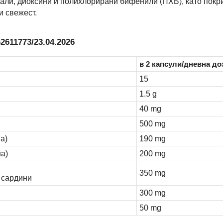
тали, диоксини и полихлорирани бифенили (ПХБ), като пок
и свежест.
2611773/23.04.2026
в 2 капсули/дневна до
15
1.5 g
40 mg
500 mg
а)
190 mg
а)
200 mg
350 mg
и сардини
300 mg
50 mg