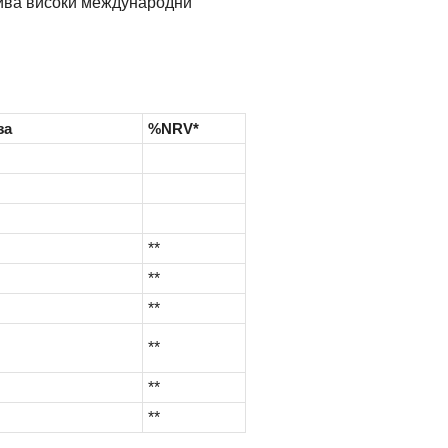
рива високи международни
за
%NRV*
**
**
**
**
**
**