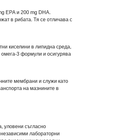
 mg EPA и 200 mg DHA.
ат в рибата. Тя се отличава с
тни киселини в липидна среда,
е омега-3 формули и осигурява
ъчните мембрани и служи като
ранспорта на мазнините в
а, уловени съгласно
а независими лабораторни