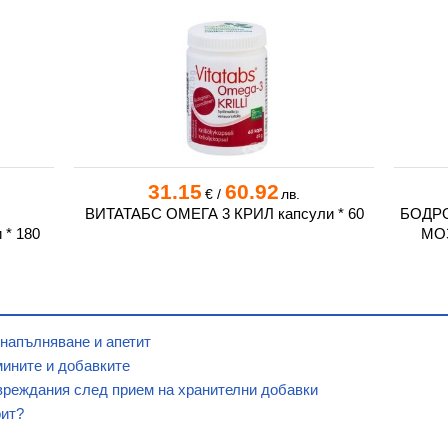
31.15
60.92
€
/
лв.
ВИТАТАБС ОМЕГА 3 КРИЛ капсули * 60
БОДРО
* 180
МОЗ
 напълняване и апетит
мините и добавките
вреждания след прием на хранителни добавки
рит?