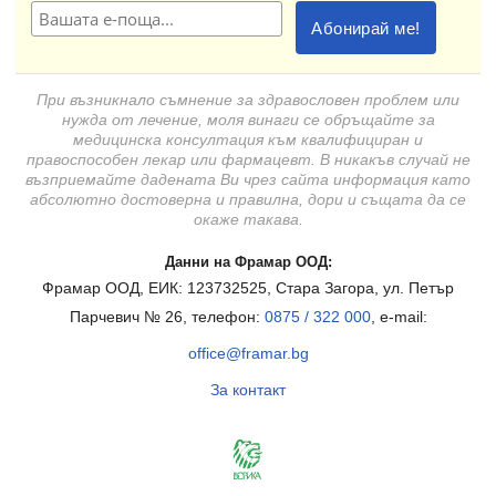
При възникнало съмнение за здравословен проблем или
нужда от лечение, моля винаги се обръщайте за
медицинска консултация към квалифициран и
правоспособен лекар или фармацевт. В никакъв случай не
възприемайте дадената Ви чрез сайта информация като
абсолютно достоверна и правилна, дори и същата да се
окаже такава.
Данни на Фрамар ООД:
Фрамар ООД, ЕИК: 123732525, Стара Загора, ул. Петър
Парчевич № 26, телефон:
0875 / 322 000
, e-mail:
office@framar.bg
За контакт