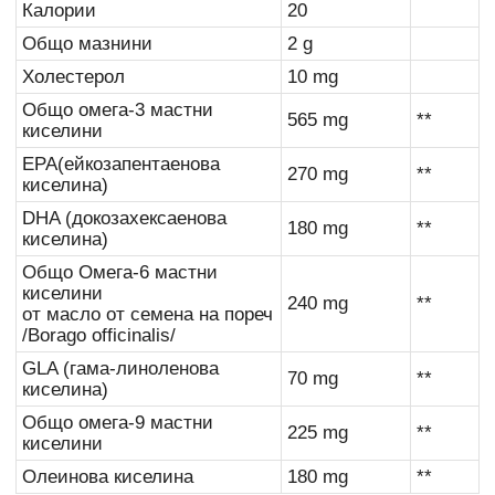
Калории
20
Общо мазнини
2 g
Холестерол
10 mg
Общо омега-3 мастни
565 mg
**
киселини
EPA(ейкозапентаенова
270 mg
**
киселина)
DHA (докозахексаенова
180 mg
**
киселина)
Общо Омега-6 мастни
киселини
240 mg
**
от масло от семена на пореч
/Borago officinalis/
GLA (гама-линоленова
70 mg
**
киселина)
Общо омега-9 мастни
225 mg
**
киселини
Олеинова киселина
180 mg
**