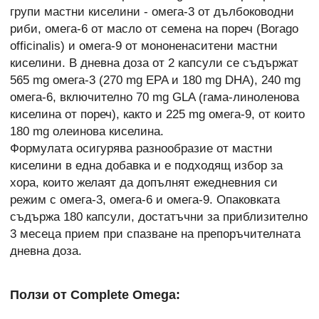
групи мастни киселини - омега-3 от дълбоководни
риби, омега-6 от масло от семена на пореч (Borago
officinalis) и омега-9 от мононенаситени мастни
киселини. В дневна доза от 2 капсули се съдържат
565 mg омега-3 (270 mg EPA и 180 mg DHA), 240 mg
омега-6, включително 70 mg GLA (гама-линоленова
киселина от пореч), както и 225 mg омега-9, от които
180 mg олеинова киселина.
Формулата осигурява разнообразие от мастни
киселини в една добавка и е подходящ избор за
хора, които желаят да допълнят ежедневния си
режим с омега-3, омега-6 и омега-9. Опаковката
съдържа 180 капсули, достатъчни за приблизително
3 месеца прием при спазване на препоръчителната
дневна доза.
Ползи от Complete Omega: