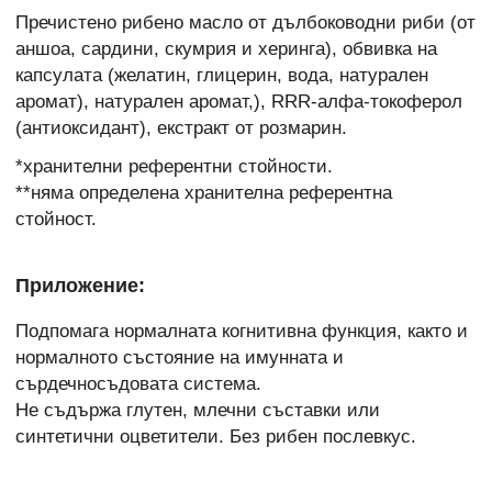
Пречистено рибено масло от дълбоководни риби (от
аншоа, сардини, скумрия и херинга), обвивка на
капсулата (желатин, глицерин, вода, натурален
аромат), натурален аромат,), RRR-алфа-токоферол
(антиоксидант), екстракт от розмарин.
*хранителни референтни стойности.
**няма определена хранителна референтна
стойност.
Приложение:
Подпомага нормалната когнитивна функция, както и
нормалното състояние на имунната и
сърдечносъдовата система.
Не съдържа глутен, млечни съставки или
синтетични оцветители. Без рибен послевкус.