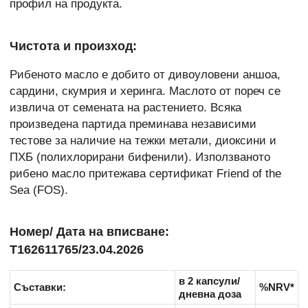
профил на продукта.
Чистота и произход:
Рибеното масло е добито от дивоуловени аншоа,
сардини, скумрия и херинга. Маслото от пореч се
извлича от семената на растението. Всяка
произведена партида преминава независими
тестове за наличие на тежки метали, диоксини и
ПХБ (полихлорирани бифенили). Използваното
рибено масло притежава сертификат Friend of the
Sea (FOS).
Номер/ Дата на вписване:
Т162611765/23.04.2026
в 2 капсули/
Съставки:
%NRV*
дневна доза