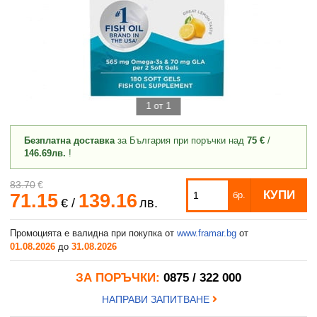
1 от 1
Безплатна доставка
за България при поръчки над
75 €
/
146.69лв.
!
83.70
€
КУПИ
71.15
139.16
бр.
€
/
лв.
Промоцията е валидна при покупка от
www.framar.bg
от
01.08.2026
до
31.08.2026
ЗА ПОРЪЧКИ:
0875 / 322 000
НАПРАВИ ЗАПИТВАНЕ