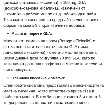
(ейкозапентаенова киселина) и 180 mg DHA
(докозахексаенова киселина), извлечени от
пречистено рибено масло от дълбоководни риби.
Тези мастни киселини са сред най-предпочитаните
форми на омега-3 в хранителните добавки.
Масло от пореч и GLA:
Маслото от семена на пореч (Borago officinalis) е
естествен растителен източник на GLA (гама-
линоленова киселина) - омега-6 мастна киселина.
Всяка дневна доза осигурява 70 mg GLA, като по
този начин допълва профила на мастните киселини
във формулата.
Олеинова киселина и омега-9:
Олеиновата киселина представлява мононенаситена
мастна киселина, която естествено присъства в
рибеното масло. В комбинация с омега-3 и омега-6
тя допринася за цялостния мастнокиселинен