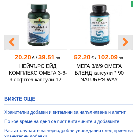
Н
20.20
39.51
52.20
102.09
.
€
/
лв.
€
/
лв.
НЕЙЧЪРС ЕЙД
МЕГА 3/6/9 ОМЕГА
О
0
КОМПЛЕКС ОМЕГА 3-6-
БЛЕНД капсули * 90
9 софтгел капсули 1200
NATURE'S WAY
мг * 90
ВИЖТЕ ОЩЕ
Хранителни добавки и витамини за напълняване и апетит
По кое време на деня се пият витамините и добавките
Растат случаите на чернодробни увреждания след прием на
хранителни добавки