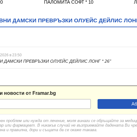
0
ПАЛОМИТА СОФТ * 10
Л
НИ ДАМСКИ ПРЕВРЪЗКИ ОЛУЕЙС ДЕЙЛИС ЛОНГ 
 2026 в 23:50
И ДАМСКИ ПРЕВРЪЗКИ ОЛУЕЙС ДЕЙЛИС ЛОНГ * 26"
и новости от Framar.bg
вен проблем или нужда от лечение, моля винаги се обръщайте за меди
ар или фармацевт. В никакъв случай не възприемайте дадената Ви чр
а и правилна, дори и същата да се окаже такава.