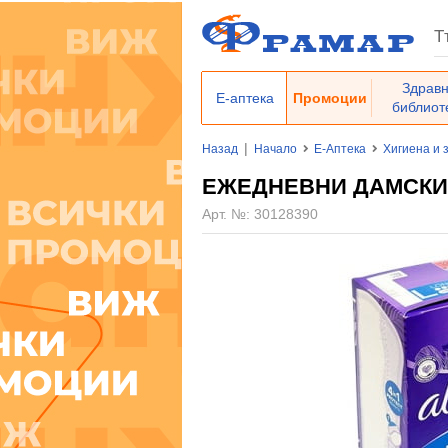
Здрав
Е-аптека
Промоции
библиот
|
Назад
Начало
Е-Аптека
Хигиена и 
ЕЖЕДНЕВНИ ДАМСКИ 
Арт. №:
30128390