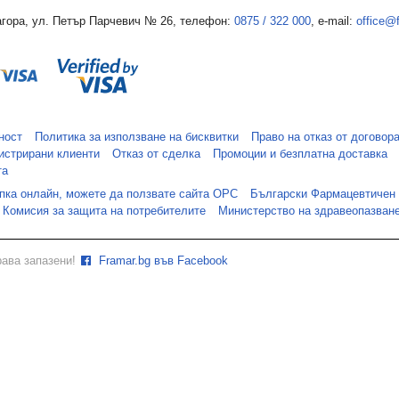
гора, ул. Петър Парчевич № 26, телефон:
0875 / 322 000
, e-mail:
office@
ност
Политика за използване на бисквитки
Право на отказ от договор
истрирани клиенти
Отказ от сделка
Промоции и безплатна доставка
та
упка онлайн, можете да ползвате сайта ОРС
Български Фармацевтичен
Комисия за защита на потребителите
Министерство на здравеопазван
рава запазени!
Framar.bg във Facebook