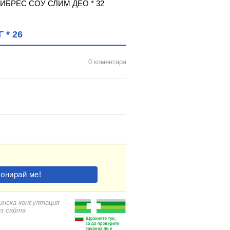
ИБРЕС СОУ СЛИМ ДЕО * 32
ДИСКРИЙТ ПРОЛЕТЕН
* 26
0 коментара
цинска консултация
ез сайта