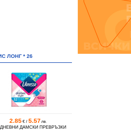
 ЛОНГ * 26
2.85
5.57
1.69
3.3
€
/
лв.
€
/
ДНЕВНИ ДАМСКИ ПРЕВРЪЗКИ
ЕЖЕДНЕВНИ ДАМСКИ