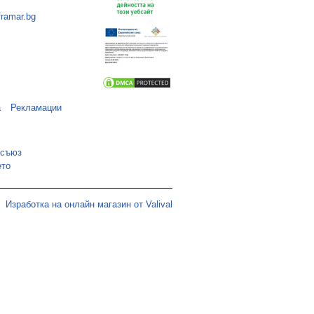
framar.bg
а
Рекламации
 съюз
ето
Изработка на онлайн магазин от Valival