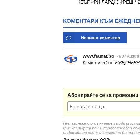
 ВОДНА ЛИЛИЯ * 60
КЕЪРФРИ ЛАРДЖ ФРЕШ * 2
КОМЕНТАРИ КЪМ ЕЖЕДНЕВ
Напиши коментар
www.framar.bg
на 07 August
Коментирайте
"ЕЖЕДНЕВН
Абонирайте се за промоции 
При възникнало съмнение за здравосло
към квалифициран и правоспособен лек
информация като абсолютно достоверн