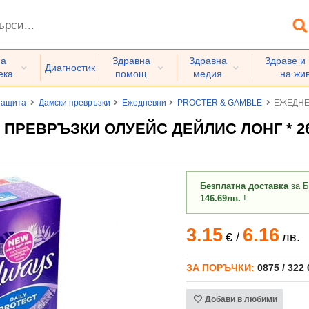
на
Здравна
Здравна
Здраве и
Диагностик
ека
помощ
медия
на жи
защита
Дамски превръзки
Ежедневни
PROCTER & GAMBLE
ЕЖЕДНЕ
ПРЕВРЪЗКИ ОЛУЕЙС ДЕЙЛИС ЛОНГ * 2
Безплатна доставка
за Б
146.69лв.
!
3.15
6.16
€
/
лв.
ЗА ПОРЪЧКИ:
0875 / 322
Добави в любими