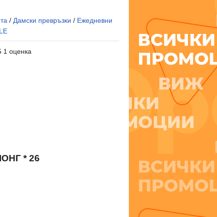
ита
/
Дамски превръзки
/
Ежедневни
LE
5 1 оценка
НГ * 26