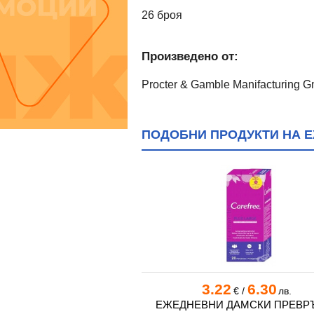
26 броя
Произведено от:
Procter & Gamble Manifacturing 
ПОДОБНИ ПРОДУКТИ НА Е
5
8.51
3.22
6.30
€
/
лв.
€
/
лв.
 ДАМСКИ ПРЕВРЪЗКИ
ЕЖЕДНЕВНИ ДАМСКИ ПРЕВР