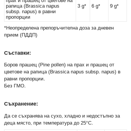
прах и прашец от цветове на
рапица (Brassica napus
3 g*
6 g*
9 g*
subsp. napus) в равни
пропорции
*Неопределена препоръчителна доза за дневен
прием (ПДДП)
Съставки:
Боров прашец (Pine pollen) на прах и прашец от
цветове на рапица (Brassica napus subsp. napus) в
равни пропорции.
Без ГМО.
Съхранение:
Да се съхранява на сухо, хладно и недостъпно за
деца място, при температура до 25°C.