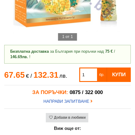
1 от 1
Безплатна доставка
за България при поръчки над
75 €
/
146.69лв.
!
67.65
132.31
КУПИ
бр.
€
/
лв.
ЗА ПОРЪЧКИ:
0875 / 322 000
НАПРАВИ ЗАПИТВАНЕ
Добави в любими
Виж още от: