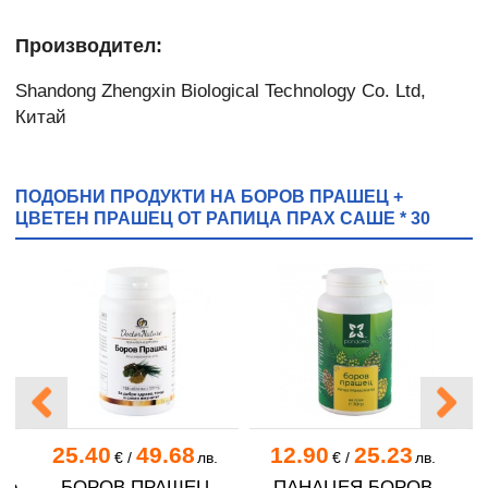
Производител:
Shandong Zhengxin Biological Technology Co. Ltd,
Китай
ПОДОБНИ ПРОДУКТИ НА БОРОВ ПРАШЕЦ +
ЦВЕТЕН ПРАШЕЦ ОТ РАПИЦА ПРАХ САШЕ * 30
25.40
49.68
12.90
25.23
.
€
/
лв.
€
/
лв.
ше
БОРОВ ПРАШЕЦ
ПАНАЦЕЯ БОРОВ