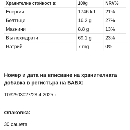
Хранителна стойност в:
100g
NRV%
Енергия
1746 kJ
21%
Белтъци
16.2 g
27%
Мазнини
8.8 g
13%
Въглехидрати
69.1 g
23%
Натрий
7 mg
0%
Номер и дата на вписване на хранителната
добавка в регистъра на БАБХ:
Т032503027/28.4.2025 г.
Опаковка:
30 сашета