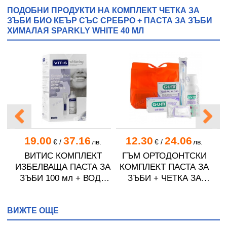
ПОДОБНИ ПРОДУКТИ НА КОМПЛЕКТ ЧЕТКА ЗА
ЗЪБИ БИО КЕЪР СЪС СРЕБРО + ПАСТА ЗА ЗЪБИ
ХИМАЛАЯ SPARKLY WHITE 40 МЛ
19.00
37.16
12.30
24.06
€
/
лв.
€
/
лв.
ЗА
ВИТИС КОМПЛЕКТ
ГЪМ ОРТОДОНТСКИ
В
С
ИЗБЕЛВАЩА ПАСТА ЗА
КОМПЛЕКТ ПАСТА ЗА
К
+
ЗЪБИ 100 мл + ВОДА
ЗЪБИ + ЧЕТКА ЗА
З
ЗА УСТА 500 мл
ЗЪБИ + ВОДА ЗА УСТА
ЙТ
+ ОРТОДОНТСКИ
ВИЖТЕ ОЩЕ
ВОСЪК + КОНЕЦ ЗА
ЗЪБИ + ТАБЛЕТКИ