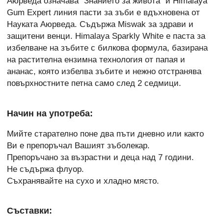
Аюрведа означава "Знанието за живота" и Himalaya
Gum Expert линия пасти за зъби е вдъхновена от
Науката Аюрведа. Съдържа Miswak за здрави и
защитени венци. Himalaya Sparkly White е паста за
избелване на зъбите с билкова формула, базирана
на растителна ензимна технология от папая и
ананас, която избелва зъбите и нежно отстранява
повърхностните петна само след 2 седмици.
Начин на употреба:
Мийте старателно поне два пъти дневно или както
Ви е препоръчал Вашият зъболекар.
Препоръчано за възрастни и деца над 7 години.
Не съдържа флуор.
Съхранявайте на сухо и хладно място.
Съставки: