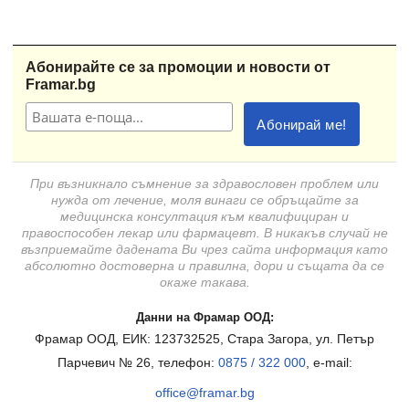
Абонирайте се за промоции и новости от
Framar.bg
При възникнало съмнение за здравословен проблем или
нужда от лечение, моля винаги се обръщайте за
медицинска консултация към квалифициран и
правоспособен лекар или фармацевт. В никакъв случай не
възприемайте дадената Ви чрез сайта информация като
абсолютно достоверна и правилна, дори и същата да се
окаже такава.
Данни на Фрамар ООД:
Фрамар ООД, ЕИК: 123732525, Стара Загора, ул. Петър
Парчевич № 26, телефон:
0875 / 322 000
, e-mail:
office@framar.bg