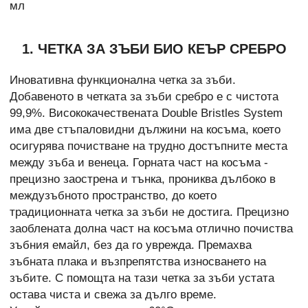
мл
1. ЧЕТКА ЗА ЗЪБИ БИО КЕЪР СРЕБРО
Иновативна функционална четка за зъби.
Добавеното в четката за зъби сребро e с чистота
99,9%. Висококачествената Double Bristles System
има две стъпаловидни дължини на косъма, което
осигурява почистване на трудно достъпните места
между зъба и венеца. Горната част на косъма -
прецизно заострена и тънка, прониква дълбоко в
междузъбното пространство, до което
традиционната четка за зъби не достига. Прецизно
заоблената долна част на косъма отлично почиства
зъбния емайл, без да го уврежда. Премахва
зъбната плака и възпрепятства износването на
зъбите. С помощта на тази четка за зъби устата
остава чиста и свежа за дълго време.