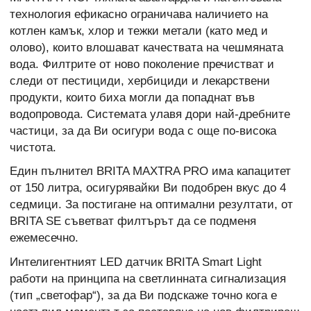
технология ефикасно ограничава наличието на
котлен камък, хлор и тежки метали (като мед и
олово), които влошават качествата на чешмяната
вода. Филтрите от ново поколение пречистват и
следи от пестициди, хербициди и лекарствени
продукти, които биха могли да попаднат във
водопровода. Системата улавя дори най-дребните
частици, за да Ви осигури вода с още по-висока
чистота.
Един пълнител BRITA MAXTRA PRO има капацитет
от 150 литра, осигурявайки Ви подобрен вкус до 4
седмици. За постигане на оптимални резултати, от
BRITA SE съветват филтърът да се подменя
ежемесечно.
Интелигентният LED датчик BRITA Smart Light
работи на принципа на светлинната сигнализация
(тип „светофар“), за да Ви подскаже точно кога е