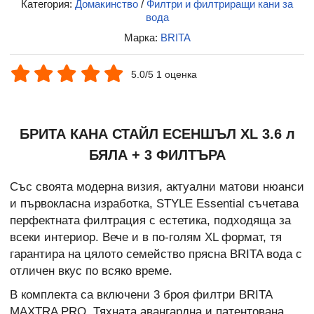
Категория:
Домакинство
/
Филтри и филтриращи кани за
вода
Марка:
BRITA
5.0/5 1 оценка
БРИТА КАНА СТАЙЛ ЕСЕНШЪЛ XL 3.6 л
БЯЛА + 3 ФИЛТЪРА
Със своята модерна визия, актуални матови нюанси
и първокласна изработка, STYLE Essential съчетава
перфектната филтрация с естетика, подходяща за
всеки интериор. Вече и в по-голям XL формат, тя
гарантира на цялото семейство прясна BRITA вода с
отличен вкус по всяко време.
В комплекта са включени 3 броя филтри BRITA
MAXTRA PRO. Тяхната авангардна и патентована