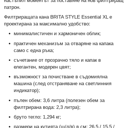
настъпил моментът за поставяне на нов филтриращ
патрон.
Филтриращата кана BRITA STYLE Essential XL е
проектирана за максимално удобство:
минималистичен и хармоничен облик;
практичен механизъм за отваряне на капака
само с една ръка;
съчетание от прозрачно тяло и капак в
елегантен, модерен цвят;
възможност за почистване в съдомиялна
машина (след отстраняване на светлинния
индикатор);
пълен обем: 3,6 литра (полезен обем за
филтрирана вода: 2,3 литра);
бруто тегло: 1,294 кг;
размери на кутията (ш/д/в) в см: 26,5 / 15,5 /