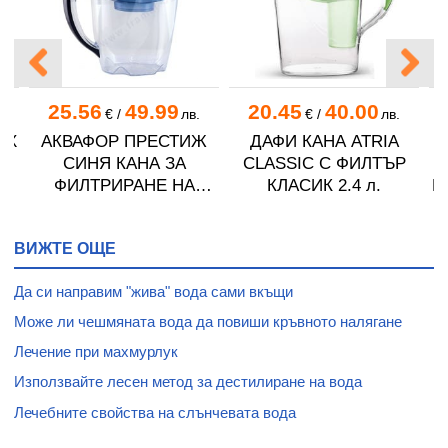
25.56
49.99
20.45
40.00
.
€
/
лв.
€
/
лв.
UX
АКВАФОР ПРЕСТИЖ
ДАФИ КАНА ATRIA
СИНЯ КАНА ЗА
CLASSIC С ФИЛТЪР
ФИЛТРИРАНЕ НА
КЛАСИК 2.4 л.
К
ВОДА 2.8 л
ВИЖТЕ ОЩЕ
Да си направим "жива" вода сами вкъщи
Може ли чешмяната вода да повиши кръвното налягане
Лечение при махмурлук
Използвайте лесен метод за дестилиране на вода
Лечебните свойства на слънчевата вода