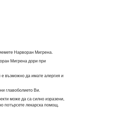
приемете Нарворан Мигрена.
воран Мигрена дори при
 е възможно да имате алергия и
ни главоболието Ви.
екти може да са силно изразени,
но потърсете лекарска помощ.