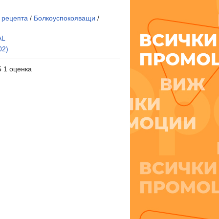
 рецепта
/
Болкоуспокояващи
/
AL
02)
5 1 оценка