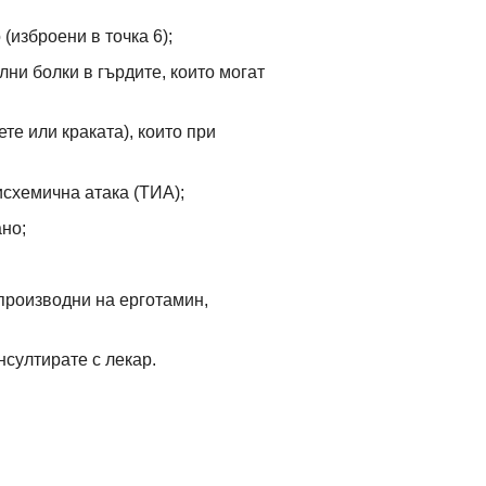
(изброени в точка 6);
ни болки в гърдите, които могат
те или краката), които при
исхемична атака (ТИА);
но;
 производни на ерготамин,
нсултирате с лекар.