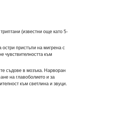
триптани (известни още като 5-
а остри пристъпи на мигрена с
не чувствителността към
те съдове в мозъка. Нарворан
ане на главоболието и за
ителност към светлина и звуци.