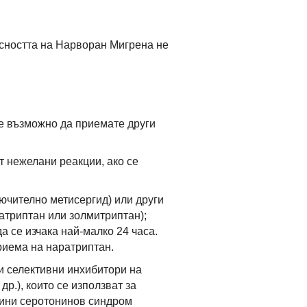
асността на Нарворан Мигрена не
 е възможно да приемате други
т нежелани реакции, ако се
ючително метисергид) или други
затриптан или золмитриптан);
 се изчака най-малко 24 часа.
риема на наратриптан.
и селективни инхибитори на
р.), които се използват за
чини серотонинов синдром