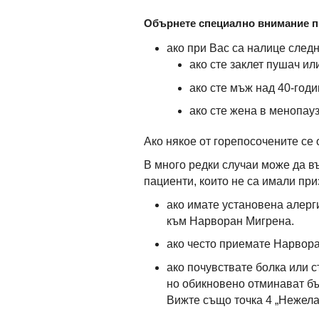
Обърнете специално внимание п
ако при Вас са налице след
ако сте заклет пушач ил
ако сте мъж над 40-год
ако сте жена в менопауз
Ако някое от горепосочените се
В много редки случаи може да в
пациенти, които не са имали пр
ако имате установена алерг
към Нарворан Мигрена.
ако често приемате Нарвора
ако почувствате болка или 
но обикновено отминават бъ
Вижте също точка 4 „Нежела