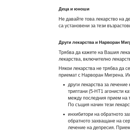
Деца и юноши
Не давайте това лекарство на д
са установени за тези възрастов
Други лекарства и Нарворан Миг
Трябва да кажете на Вашия лека
лекарства, включително лекарств
Някои лекарства не трябва да се
приемат с Нарворан Мигрена. И
други лекарства за лечение
триптани (5-HT1 агонисти ка
между последния прием на т
По същия начин тези лекарс
инхибитори на обратното за
обратното захващане на серо
лечение на депресия. Прием