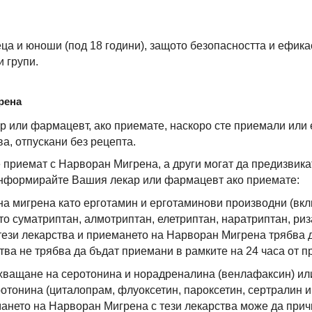
еца и юноши (под 18 години), защото безопасността и ефик
и групи.
рена
р или фармацевт, ако приемате, наскоро сте приемали или
а, отпускани без рецепта.
 приемат с Нарворан Мигрена, а други могат да предизвика
нформирайте Вашия лекар или фармацевт ако приемате:
 на мигрена като ерготамин и ерготаминови производни (вкл
то суматриптан, алмотриптан, елетриптан, наратриптан, ри
ези лекарства и приемането на Нарворан Мигрена трябва да
тва не трябва да бъдат приемани в рамките на 24 часа от п
хващане на серотонина и норадреналина (венлафаксин) ил
тонина (циталопрам, флуоксетин, пароксетин, сертралин и д
ането на Нарворан Мигрена с тези лекарства може да при