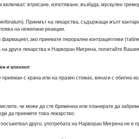
 включват: втрисане, изпотяване, възбуда, мускулен тремор
perforatum). Приемът на лекарства, съдържащи жълт канта
 поява на нежелани реакции.
фармацевт, ако приемате перорални контрацептиви (таблет
та на други лекарства и Нарворан Мигрена, попитайте Ваши
тки и алкохол
приеман с храна или на празен стомах, винаги с обилно ко
мислите, че може да сте бременна или планирате да забрем
ди да приемете това лекарство.
 посъветвал друго, употребата на Нарворан Мигрена не е 