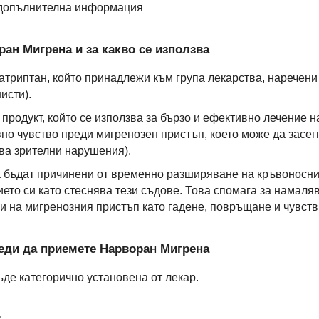
 допълнителна информация
ран Мигрена и за какво се използва
риптан, който принадлежи към група лекарства, наречени 
исти).
родукт, който се използва за бързо и ефективно лечение н
вно чувство преди мигренозен пристъп, което може да засег
чва зрителни нарушения).
 бъдат причинени от временно разширяване на кръвоносни
ето си като стеснява тези съдове. Това спомага за намаляв
и на мигренозния пристъп като гадене, повръщане и чувств
преди да приемете Нарворан Мигрена
ъде категорично установена от лекар.
: