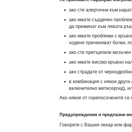
ако сте алергични към нарат
ако имате сърдечен проблем
да преминат към лявата рък
ако имате проблеми с кръвоо
ходене причиняват болки, п
ако сте претърпели мозъчен 
ако имате високо кръвно на
ако страдате от чернодробн
в комбинация с някои други 
включително метисергид), ил
Ако някое от горепосочените се 
Предупреждения и предпазни м
Говорете с Вашия лекар или фа