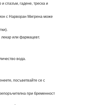
 и спазъм, гадене, треска и
рион с Нарворан Мигрена може
ки).
я лекар или фармацевт.
личество вода.
енеете, посъветвайте се с
препоръчителна при бременност