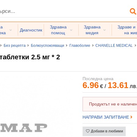
на
Здравна
Здравна
Здраве и
Диагностик
ека
помощ
медия
на жи
Без рецепта
Болкоуспокояващи
Главоболие
CHANELLE MEDICAL
летки 2.5 мг * 2
Последна цена
6.96
13.61
€
/
лв
Продуктът не е наличен
НАПРАВИ ЗАПИТВАНЕ
Добави в любими