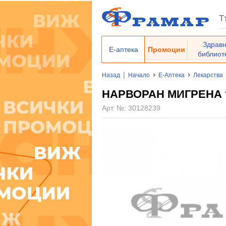
Здрав
Е-аптека
Промоции
библиот
|
Назад
Начало
Е-Аптека
Лекарства
НАРВОРАН МИГРЕНА таб
Арт. №:
30128239