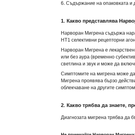
6. Съдържание на опаковката и
1. Какво представлява Нарво
Нарворан Мигрена съдържа нарат
HT1 селективни рецепторни агон
Нарворан Мигрена е лекарствен п
или без аура (временно субекти
светлина и звук и може да вклю
Симптомите на мигрена може да
Мигрена проявява бързо действи
облекчаване на другите симптом
2. Какво трябва да знаете, 
Диагнозата мигрена трябва да б
Не приемайте Нарворан Мигрена