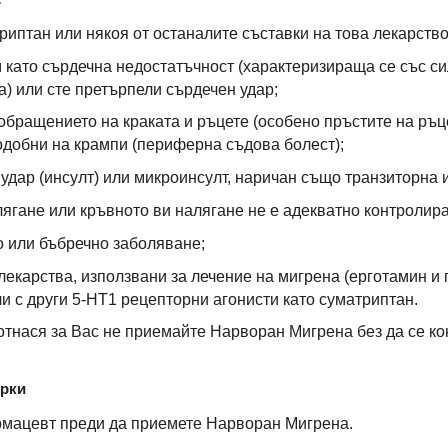
риптан или някоя от останалите съставки на това лекарство 
 като сърдечна недостатъчност (характеризираща се със сил
а) или сте претърпели сърдечен удар;
бращението на краката и ръцете (особено пръстите на ръце
одобни на крампи (периферна съдова болест);
удар (инсулт) или микроинсулт, наричан също транзиторна 
лягане или кръвното ви налягане не е адекватно контролира
о или бъбречно заболяване;
лекарства, използвани за лечение на мигрена (ерготамин и
и с други 5-HT1 рецепторни агонисти като суматриптан.
отнася за Вас не приемайте Нарворан Мигрена без да се ко
ерки
рмацевт преди да приемете Нарворан Мигрена.