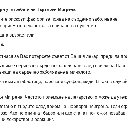
ри употребата на Нарворан Мигрена
ните рискови фактори за поява на сърдечно заболяване:
и приемате лекарства за спиране на пушенето;
ишна възраст или
а.
 отнася за Вас потърсете съвет от Вашия лекар, преди да 
ъзникне сериозно сърдечно заболяване след прием на Нар
изнаци на сърдечно заболяване в миналото.
ия към антибиотици, наречени сулфонамиди. В такъв случай
н Мигрена. Честото приемане на лекарството може да утеж
стягане в гърдите след прием на Нарворан Мигрена. Тези еф
рзо. Ако не отминат бързо или ако станат по-тежки незабав
ни лекарствени реакции“.