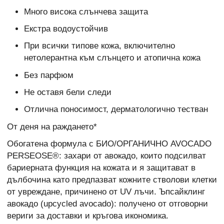
Много висока слънчева защита
Екстра водоустойчив
При всички типове кожа, включително
нетолерантна към слънцето и атопична кожа
Без парфюм
Не оставя бели следи
Отлична поносимост, дерматологично тестван
От деня на раждането*
Обогатена формула с БИО/ОРГАНИЧНО AVOCADO
PERSEOSE®: захари от авокадо, които подсилват
бариерната функция на кожата и я защитават в
дълбочина като предпазват кожните стволови клетки
от увреждане, причинено от UV лъчи. Ъпсайклинг
авокадо (upcycled avocado): получено от отговорни
вериги за доставки и кръгова икономика.