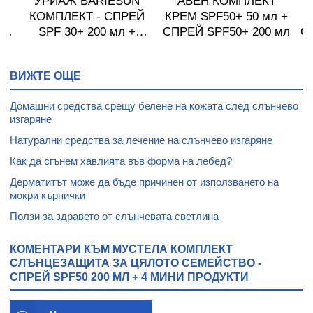
УРИАЖ BARIESUN
АВЕН КОМПЛЕКТ
КОМПЛЕКТ - СПРЕЙ
КРЕМ SPF50+ 50 мл +
Н
SPF 30+ 200 мл +
СПРЕЙ SPF50+ 200 мл
С
И
ДЕТСКИ
л
СЛЪНЦЕЗАЩИТЕН
ВИЖТЕ ОЩЕ
ЛОСИОН SPF 50 + 100
мл.
Домашни средства срещу белене на кожата след слънчево
изгаряне
Натурални средства за лечение на слънчево изгаряне
Как да сгънем хавлията във форма на лебед?
Дерматитът може да бъде причинен от използването на
мокри кърпички
Ползи за здравето от слънчевата светлина
КОМЕНТАРИ КЪМ МУСТЕЛА КОМПЛЕКТ
СЛЪНЦЕЗАЩИТА ЗА ЦЯЛОТО СЕМЕЙСТВО -
СПРЕЙ SPF50 200 МЛ + 4 МИНИ ПРОДУКТИ