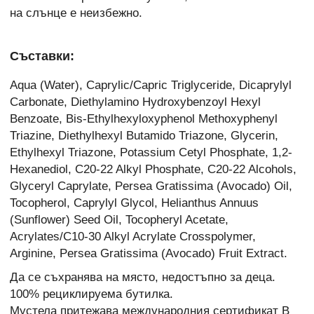
на слънце е неизбежно.
Съставки:
Aqua (Water), Caprylic/Capric Triglyceride, Dicaprylyl
Carbonate, Diethylamino Hydroxybenzoyl Hexyl
Benzoate, Bis-Ethylhexyloxyphenol Methoxyphenyl
Triazine, Diethylhexyl Butamido Triazone, Glycerin,
Ethylhexyl Triazone, Potassium Cetyl Phosphate, 1,2-
Hexanediol, C20-22 Alkyl Phosphate, C20-22 Alcohols,
Glyceryl Caprylate, Persea Gratissima (Avocado) Oil,
Tocopherol, Caprylyl Glycol, Helianthus Annuus
(Sunflower) Seed Oil, Tocopheryl Acetate,
Acrylates/C10-30 Alkyl Acrylate Crosspolymer,
Arginine, Persea Gratissima (Avocado) Fruit Extract.
Да се съхранява на място, недостъпно за деца.
100% рециклируема бутилка.
Мустела притежава международния сертификат B