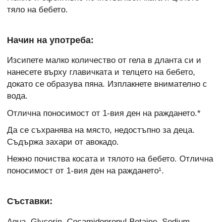
тяло на бебето.
Начин на употреба:
Изсипете малко количество от гела в дланта си и
нанесете върху главичката и телцето на бебето,
докато се образува пяна. Изплакнете внимателно с
вода.
Отлична поносимост от 1-вия ден на раждането.*
Да се съхранява на място, недостъпно за деца.
Съдържа захари от авокадо.
Нежно почиства косата и тялото на бебето. Отлична
поносимост от 1-вия ден на раждането¹.
Съставки:
Aqua, Glycerin, Cocamidopropyl Betaine, Sodium