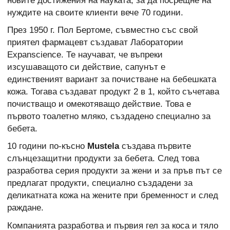
новите достижения на науката, за да посрещне на
нуждите на своите клиенти вече 70 години.
През 1950 г. Пол Бертоме, съвместно със свой
приятел фармацевт създават Лаборатории
Expanscience. Те научават, че въпреки
изсушаващото си действие, сапунът е
единственият вариант за почистване на бебешката
кожа. Тогава създават продукт 2 в 1, който съчетава
почистващо и омекотяващо действие. Това е
първото тоалетно мляко, създадено специално за
бебета.
10 години по-късно
Mustela
създава първите
слънцезащитни продукти за бебета. След това
разработва серия продукти за жени и за пръв път се
предлагат продукти, специално създадени за
деликатната кожа на жените при бременност и след
раждане.
Компанията разработва и първия гел за коса и тяло