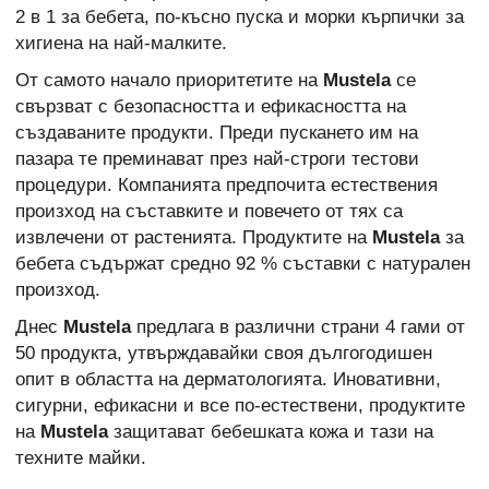
2 в 1 за бебета, по-късно пуска и морки кърпички за
хигиена на най-малките.
От самото начало приоритетите на
Mustela
се
свързват с безопасността и ефикасността на
създаваните продукти. Преди пускането им на
пазара те преминават през най-строги тестови
процедури. Компанията предпочита естествения
произход на съставките и повечето от тях са
извлечени от растенията. Продуктите на
Mustela
за
бебета съдържат средно 92 % съставки с натурален
произход.
Днес
Mustela
предлага в различни страни 4 гами от
50 продукта, утвърждавайки своя дългогодишен
опит в областта на дерматологията. Иновативни,
сигурни, ефикасни и все по-естествени, продуктите
на
Mustela
защитават бебешката кожа и тази на
техните майки.