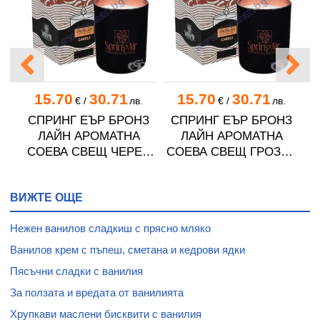
15.70
30.71
15.70
30.71
€
/
лв.
€
/
лв.
СПРИНГ ЕЪР БРОНЗ
СПРИНГ ЕЪР БРОНЗ
А
ЛАЙН АРОМАТНА
ЛАЙН АРОМАТНА
9
СОЕВА СВЕЩ ЧЕРЕН
СОЕВА СВЕЩ ГРОЗДЕ
САТЕН 170 мл
170 мл
ВИЖТЕ ОЩЕ
Нежен ванилов сладкиш с прясно мляко
Ванилов крем с пъпеш, сметана и кедрови ядки
Пясъчни сладки с ванилия
За ползата и вредата от ванилията
Хрупкави маслени бисквити с ванилия