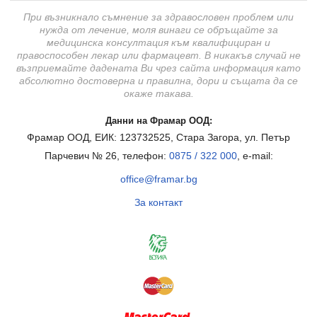
При възникнало съмнение за здравословен проблем или
нужда от лечение, моля винаги се обръщайте за
медицинска консултация към квалифициран и
правоспособен лекар или фармацевт. В никакъв случай не
възприемайте дадената Ви чрез сайта информация като
абсолютно достоверна и правилна, дори и същата да се
окаже такава.
Данни на Фрамар ООД:
Фрамар ООД, ЕИК: 123732525, Стара Загора, ул. Петър
Парчевич № 26, телефон:
0875 / 322 000
, e-mail:
office@framar.bg
За контакт