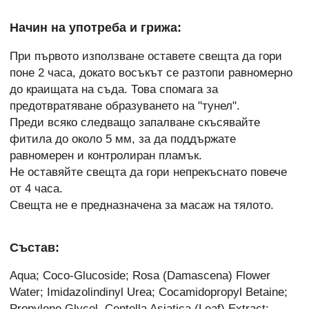
Начин на употреба и грижа:
При първото използване оставете свещта да гори
поне 2 часа, докато восъкът се разтопи равномерно
до краищата на съда. Това спомага за
предотвратяване образуването на "тунел".
Преди всяко следващо запалване скъсявайте
фитила до около 5 мм, за да поддържате
равномерен и контролиран пламък.
Не оставяйте свещта да гори непрекъснато повече
от 4 часа.
Свещта не е предназначена за масаж на тялото.
Състав:
Aqua; Coco-Glucoside; Rosa (Damascena) Flower
Water; Imidazolindinyl Urea; Cocamidopropyl Betaine;
Propylene Glycol, Centella Asiatica (Leaf) Extract;