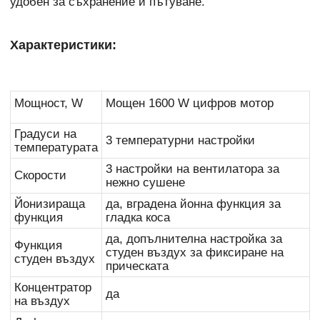
удобен за съхранение и пътуване.
Характеристики:
Мощност, W
Мощен 1600 W цифров мотор
Градуси на
3 температурни настройки
температурата
3 настройки на вентилатора за
Скорости
нежно сушене
Йонизираща
да, вградена йонна функция за
функция
гладка коса
да, допълнителна настройка за
Функция
студен въздух за фиксиране на
студен въздух
прическата
Концентратор
да
на въздух