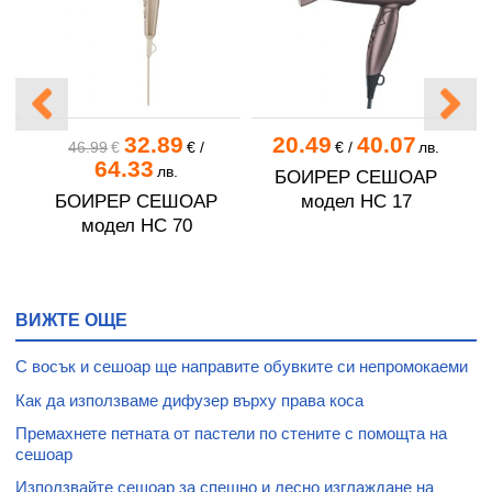
32.89
20.49
40.07
1
в.
46.99
€
€
/
€
/
лв.
64.33
лв.
БОИРЕР СЕШОАР
БОИРЕР СЕШОАР
модел HC 17
модел HC 70
ВИЖТЕ ОЩЕ
С восък и сешоар ще направите обувките си непромокаеми
Как да използваме дифузер върху права коса
Премахнете петната от пастели по стените с помощта на
сешоар
Използвайте сешоар за спешно и лесно изглаждане на