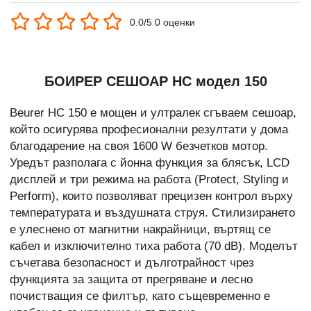
0.0/5 0 оценки
БОИРЕР СЕШОАР HC модел 150
Beurer HC 150 е мощен и ултралек сгъваем сешоар,
който осигурява професионални резултати у дома
благодарение на своя 1600 W безчетков мотор.
Уредът разполага с йонна функция за блясък, LCD
дисплей и три режима на работа (Protect, Styling и
Perform), които позволяват прецизен контрол върху
температурата и въздушната струя. Стилизирането
е улеснено от магнитни накрайници, въртящ се
кабел и изключително тиха работа (70 dB). Моделът
съчетава безопасност и дълготрайност чрез
функцията за защита от прегряване и лесно
почистващия се филтър, като същевременно е