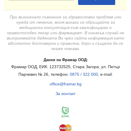
При възникнало съмнение за здравословен проблем или
нужда от лечение, моля винаги се обръщайте за
медицинска консултация към квалифициран и
правоспособен лекар или фармацевт. В никакъв случай не
възприемайте дадената Ви чрез сайта информация като
абсолютно достоверна и правилна, дори и същата да се
окаже такава.
Данни на Фрамар ООД:
Фрамар ООД, ЕИК: 123732525, Стара Загора, ул. Петър
Парчевич № 26, телефон:
0875 / 322 000
, e-mail:
office@framar.bg
За контакт