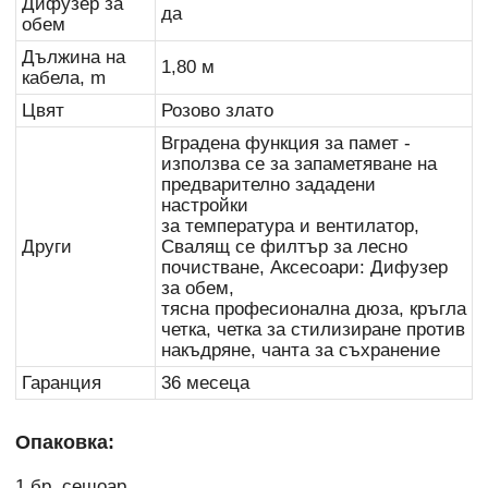
Дифузер за
да
обем
Дължина на
1,80 м
кабела, m
Цвят
Розово злато
Вградена функция за памет -
използва се за запаметяване на
предварително зададени
настройки
за температура и вентилатор,
Други
Свалящ се филтър за лесно
почистване, Аксесоари: Дифузер
за обем,
тясна професионална дюза, кръгла
четка, четка за стилизиране против
накъдряне, чанта за съхранение
Гаранция
36 месеца
Опаковка:
1 бр. сешоар