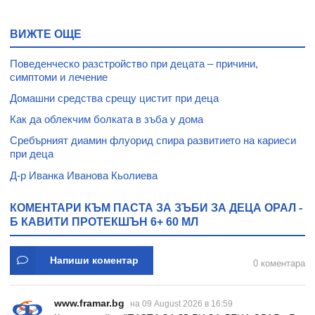
50 мл
ВИЖТЕ ОЩЕ
Поведенческо разстройство при децата – причини,
симптоми и лечение
Домашни средства срещу цистит при деца
Как да облекчим болката в зъба у дома
Сребърният диамин флуорид спира развитието на кариеси
при деца
Д-р Иванка Иванова Кьолиева
КОМЕНТАРИ КЪМ ПАСТА ЗА ЗЪБИ ЗА ДЕЦА ОРАЛ -
Б КАВИТИ ПРОТЕКШЪН 6+ 60 МЛ
Напиши коментар
0 коментара
www.framar.bg
на 09 August 2026 в 16:59