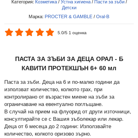
Категория:
Козметика
/
Устна хигиена
/
Пасти за зъби
/
Детски
Марка:
PROCTER & GAMBLE
/
Oral-B
5.0/5 1 оценка
ПАСТА ЗА ЗЪБИ ЗА ДЕЦА ОРАЛ - Б
КАВИТИ ПРОТЕКШЪН 6+ 60 мл
Паста за зъби. Деца на 6 и по-малко години да
използват количество, колкото грах, при
контролирано от възрастен миене на зъби за
ограничаване на евентуално поглъщане.
В случай на прием на флуорид от други източници,
консултирайте се с Вашия зъболекар или лекар.
Деца от 6 месеца до 2 години: Използвайте
количество, колкото оризово зърно.