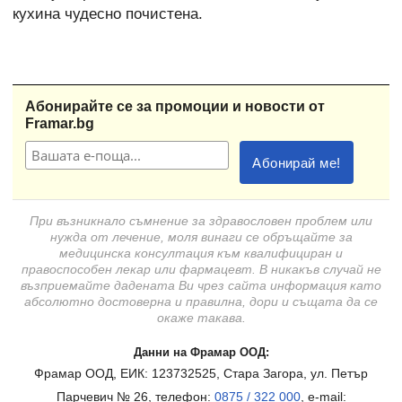
кухина чудесно почистена.
Абонирайте се за промоции и новости от
Framar.bg
При възникнало съмнение за здравословен проблем или
нужда от лечение, моля винаги се обръщайте за
медицинска консултация към квалифициран и
правоспособен лекар или фармацевт. В никакъв случай не
възприемайте дадената Ви чрез сайта информация като
абсолютно достоверна и правилна, дори и същата да се
окаже такава.
Данни на Фрамар ООД:
Фрамар ООД, ЕИК: 123732525, Стара Загора, ул. Петър
Парчевич № 26, телефон:
0875 / 322 000
, e-mail: