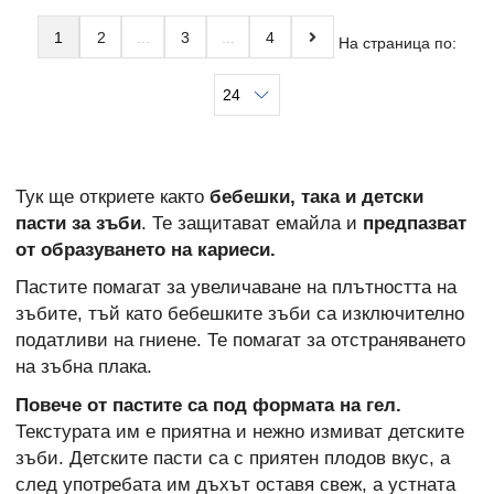
1
2
3
4
На страница по:
Тук ще откриете както
бебешки, така и детски
пасти за зъби
. Те защитават емайла и
предпазват
от образуването на кариеси.
Пастите помагат за увеличаване на плътността на
зъбите, тъй като бебешките зъби са изключително
податливи на гниене. Те помагат за отстраняването
на зъбна плака.
Повече от пастите са под формата на гел.
Текстурата им е приятна и нежно измиват детските
зъби. Детските пасти са с приятен плодов вкус, а
след употребата им дъхът оставя свеж, а устната