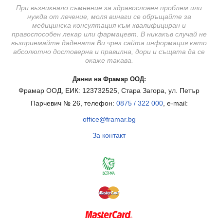
При възникнало съмнение за здравословен проблем или
нужда от лечение, моля винаги се обръщайте за
медицинска консултация към квалифициран и
правоспособен лекар или фармацевт. В никакъв случай не
възприемайте дадената Ви чрез сайта информация като
абсолютно достоверна и правилна, дори и същата да се
окаже такава.
Данни на Фрамар ООД:
Фрамар ООД, ЕИК: 123732525, Стара Загора, ул. Петър
Парчевич № 26, телефон:
0875 / 322 000
, e-mail:
office@framar.bg
За контакт