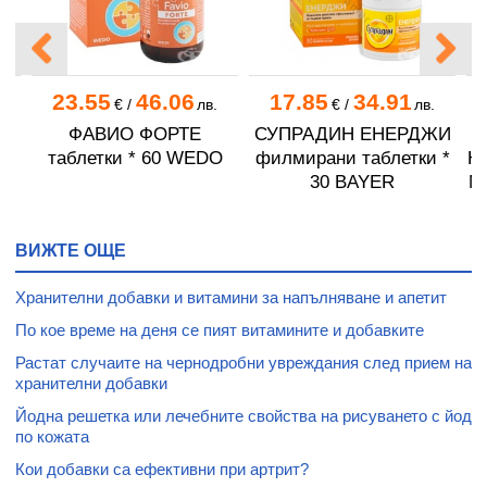
23.55
46.06
17.85
34.91
€
/
лв.
€
/
лв.
ЕН
ФАВИО ФОРТЕ
СУПРАДИН ЕНЕРДЖИ
 *
таблетки * 60 WEDO
филмирани таблетки *
Н
30 BAYER
М
ВИЖТЕ ОЩЕ
Хранителни добавки и витамини за напълняване и апетит
По кое време на деня се пият витамините и добавките
Растат случаите на чернодробни увреждания след прием на
хранителни добавки
Йодна решетка или лечебните свойства на рисуването с йод
по кожата
Кои добавки са ефективни при артрит?