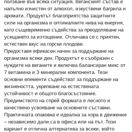
ползване във всяка ситуация. Веганският състав е
напълно изчистен от алкохол, изкуствени багрила и
аромати. Продуктът благоприятства защитните
сили на организма и оптималните нива на енергия,
като същевременно съдейства за преодоляване на
усещането за изтощение. Отличава се с приятен,
естествен вкус на горски плодове.
Предоставя ефикасен начин за поддържане на
организма всеки ден. Продуктът е съобразен с
нуждите на веганите и включва балансиран микс от
7 витамина и 3 минерални компонента. Тези
основни елементи съдействат за поддържане на
жизнеността, укрепване на естествената
устойчивост и общото благосъстояние.
Предимството на спрей формата е лесното и
качествено усвояване на основните съставки.
Практичната опаковка е идеална за хора в движение
– независимо дали са в офиса или на път. Този
вариант е отлична алтернатива за всеки, който