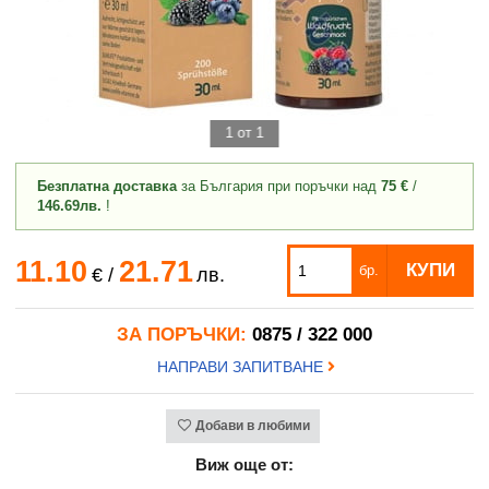
1 от 1
Безплатна доставка
за България при поръчки над
75 €
/
146.69лв.
!
11.10
21.71
КУПИ
бр.
€
/
лв.
ЗА ПОРЪЧКИ:
0875 / 322 000
НАПРАВИ ЗАПИТВАНЕ
Добави в любими
Виж още от: