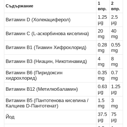
1
2
Съдържание
впр.
впр.
1.25
2.5
Витамин D (Холекациферол)
µg
µg
20
40
Витамин C (L-аскорбинова киселина)
mg
mg
0.28
0.55
Витамин B1 (Тиамин Хифрохлорид)
mg
mg
4
8
Витамин B3 (Ниацин, Никотинамид)
mg
mg
Витамин B6 (Пиридоксин
0.35
0.7
хидрохлорид)
mg
mg
0.63
1.25
Витамин B12 (Метилкобаламин)
µg
µg
Витамин B5 (Пантотенова киселина /
1.5
3
Калциев D-Пантотенат)
mg
mg
37.5
75
Йод
µg
µg