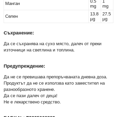
0.5
1
Манган
mg
mg
13.8
27.5
Селен
µg
µg
Съхранение:
Да се съхранява на сухо място, далеч от преки
източници на светлина и топлина.
Предупреждение:
Да не се превишава препоръчваната дневна доза.
Продуктът да не се използва като заместител на
разнообразното хранене.
Да се пази далеч от деца!
Не е лекарствено средство.