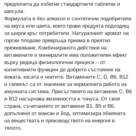
предпочита да избегне стандартните таблетки и
капсули.
Формулата е без алкохол и синтетични подобрители
на вкуса или цвета, което прави продукта подходящ
за широк кръг потребители. Натуралният аромат на
горски плодове превръща приема в приятно
преживяване. Комбинираното действие на
витамините и минералите има положителен ефект
върху редица физиологични процеси – от
когнитивните функции до доброто състояние на
кожата, косата и ноктите. Витамините C, D, B6, B12
и селенът са от значение за нормалната работа на
имунната система. Присъствието на витамини C, B6
и B12 насърчава жизнеността и тонуса. От своя
страна, съчетанието от витамини B1, B5 и B6,
допълнено от манган и йод, оптимизира обмяната
на веществата и производството на енергия в
тялото.