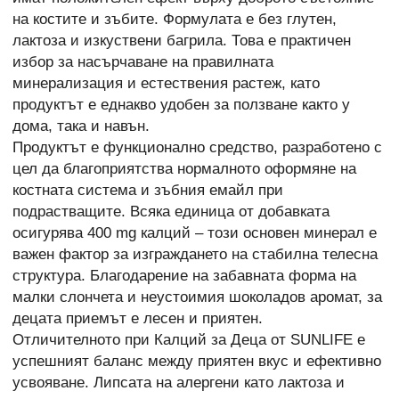
на костите и зъбите. Формулата е без глутен,
лактоза и изкуствени багрила. Това е практичен
избор за насърчаване на правилната
минерализация и естествения растеж, като
продуктът е еднакво удобен за ползване както у
дома, така и навън.
Продуктът е функционално средство, разработено с
цел да благоприятства нормалното оформяне на
костната система и зъбния емайл при
подрастващите. Всяка единица от добавката
осигурява 400 mg калций – този основен минерал е
важен фактор за изграждането на стабилна телесна
структура. Благодарение на забавната форма на
малки слончета и неустоимия шоколадов аромат, за
децата приемът е лесен и приятен.
Отличителното при Калций за Деца от SUNLIFE е
успешният баланс между приятен вкус и ефективно
усвояване. Липсата на алергени като лактоза и