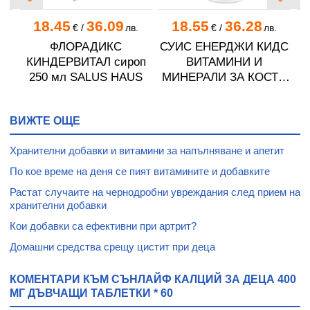
18.45
36.09
18.55
36.28
€
/
лв.
€
/
лв.
ФЛОРАДИКС
СУИС ЕНЕРДЖИ КИДС
И
КИНДЕРВИТАЛ сироп
ВИТАМИНИ И
А
250 мл SALUS HAUS
МИНЕРАЛИ ЗА КОСТИ
 *
& ЗЪБИ желирани
бонбони без захар * 60
ВИЖТЕ ОЩЕ
Хранителни добавки и витамини за напълняване и апетит
По кое време на деня се пият витамините и добавките
Растат случаите на чернодробни увреждания след прием на
хранителни добавки
Кои добавки са ефективни при артрит?
Домашни средства срещу цистит при деца
КОМЕНТАРИ КЪМ СЪНЛАЙФ КАЛЦИЙ ЗА ДЕЦА 400
МГ ДЪВЧАЩИ ТАБЛЕТКИ * 60