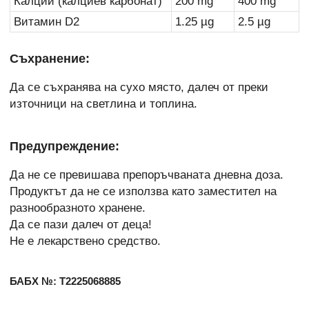
Калций (калциев карбонат)
200 mg
400 mg
Витамин D2
1.25 µg
2.5 µg
Съхранение:
Да се съхранява на сухо място, далеч от преки
източници на светлина и топлина.
Предупреждение:
Да не се превишава препоръчваната дневна доза.
Продуктът да не се използва като заместител на
разнообразното хранене.
Да се пази далеч от деца!
Не е лекарствено средство.
БАБХ №: Т2225068885