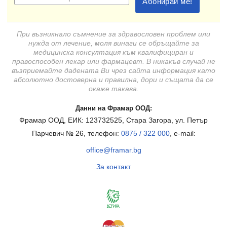
При възникнало съмнение за здравословен проблем или
нужда от лечение, моля винаги се обръщайте за
медицинска консултация към квалифициран и
правоспособен лекар или фармацевт. В никакъв случай не
възприемайте дадената Ви чрез сайта информация като
абсолютно достоверна и правилна, дори и същата да се
окаже такава.
Данни на Фрамар ООД:
Фрамар ООД, ЕИК: 123732525, Стара Загора, ул. Петър
Парчевич № 26, телефон:
0875 / 322 000
, e-mail:
office@framar.bg
За контакт