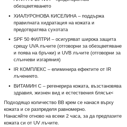
обезцветяването
ХИАЛУРОНОВА КИСЕЛИНА – поддържа
правилната хидратация на кожата и
предотвратява сухотата
SPF 50 ФИЛТРИ – осигуряват широка защита
срещу UVA лъчите (отговорни за обезцветяване
и поява на бръчки) и UVB лъчите (отговорни за
слънчеви изгаряния)
IR КОМПЛЕКС – елиминира ефектите от IR
лъчението.
ВИТАМИН С – регенерира кожата, възстановява
здравия, жизнен вид и естествения блясък<
Подходящо количество BB крем се нанася върху
кожата и се разпределя равномерно.
Нанасяйте отново на всеки 2 часа, за да предпазите
кожата си от UV лъчите.