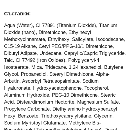
Съставки:
Aqua (Water), CI 77891 (Titanium Dioxide), Titanium
Dioxide (nano), Dimethicone, Ethylhexyl
Methoxycinnamate, Ethylhexyl Salicylate, Isododecane,
C15-19 Alkane, Cetyl PEG/PPG-10/1 Dimethicone,
Dibutyl Adipate, Undecane, Caprylic/Capric Triglyceride,
Talc, CI 77492 (Iron Oxides), Polyglyceryl-4
Isostearate, Mica, Tridecane, 1,2-Hexanediol, Butylene
Glycol, Propanediol, Stearyl Dimethicone, Alpha-
Arbutin, Ascorbyl Tetraisopalmitate, Sodium
Hyaluronate, Hydroxyacetophenone, Tocopherol,
Aluminum Hydroxide, PEG-10 Dimethicone, Stearic
Acid, Disteardimonium Hectorite, Magnesium Sulfate,
Propylene Carbonate, Diethylamino Hydroxybenzoyl
Hexyl Benzoate, Triethoxycaprylylsilane, Glycerin,
Sodium Myristoyl Glutamate, Methylene Bis-
Benzotriazolyl Tetramethylbutylphenol (nano), Decyl