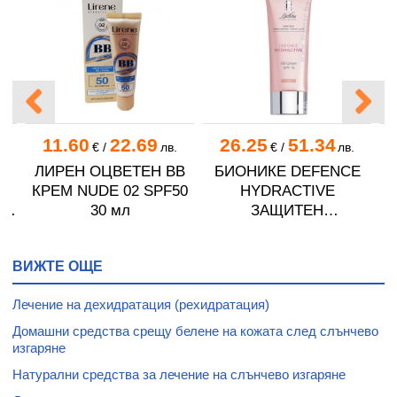
11.60
22.69
26.25
51.34
.
€
/
лв.
€
/
лв.
ЛИРЕН ОЦВЕТЕН ВВ
БИОНИКЕ DEFENCE
Н
КРЕМ NUDE 02 SPF50
HYDRACTIVE
Н
30 мл
ЗАЩИТЕН
Е
ХИДРАТИРАЩ BB
0
КРЕМ ЗА ЛИЦЕ ЦВЯТ
К
ВИЖТЕ ОЩЕ
LIGHT SPF 15 40 мл
M
Лечение на дехидратация (рехидратация)
Домашни средства срещу белене на кожата след слънчево
изгаряне
Натурални средства за лечение на слънчево изгаряне