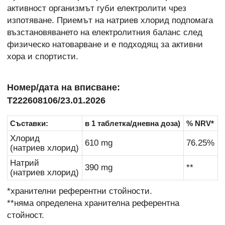
активност организмът губи електролити чрез
изпотяване. Приемът на натриев хлорид подпомага
възстановяването на електролитния баланс след
физическо натоварване и е подходящ за активни
хора и спортисти.
Номер/дата на вписване:
Т222608106/23.01.2026
Съставки:
в 1 таблетка/дневна доза)
% NRV*
Хлорид
610 mg
76.25%
(натриев хлорид)
Натрий
390 mg
**
(натриев хлорид)
*хранителни референтни стойности.
**няма определена хранителна референтна
стойност.