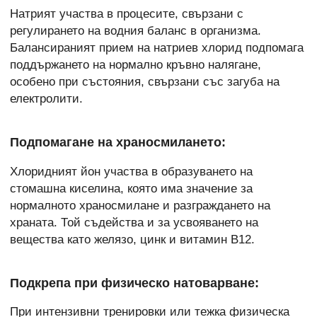
Натрият участва в процесите, свързани с
регулирането на водния баланс в организма.
Балансираният прием на натриев хлорид подпомага
поддържането на нормално кръвно налягане,
особено при състояния, свързани със загуба на
електролити.
Подпомагане на храносмилането:
Хлоридният йон участва в образуването на
стомашна киселина, която има значение за
нормалното храносмилане и разграждането на
храната. Той съдейства и за усвояването на
вещества като желязо, цинк и витамин B12.
Подкрепа при физическо натоварване:
При интензивни тренировки или тежка физическа