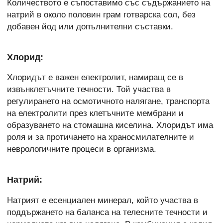
Количеството е съпоставимо със съдържанието на
натрий в около половин грам готварска сол, без
добавен йод или допълнителни съставки.
Хлорид:
Хлоридът е важен електролит, намиращ се в
извънклетъчните течности. Той участва в
регулирането на осмотичното налягане, транспорта
на електролити през клетъчните мембрани и
образуването на стомашна киселина. Хлоридът има
роля и за протичането на храносмилателните и
неврологичните процеси в организма.
Натрий:
Натрият е есенциален минерал, който участва в
поддържането на баланса на телесните течности и