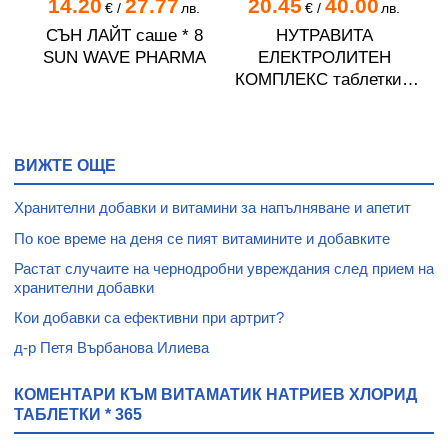
14.20
27.77
20.45
40.00
€
/
лв.
€
/
лв.
 *
СЪН ЛАЙТ саше * 8
НУТРАВИТА
SUN WAVE PHARMA
ЕЛЕКТРОЛИТЕН
КОМПЛЕКС таблетки *
240
ВИЖТЕ ОЩЕ
Хранителни добавки и витамини за напълняване и апетит
По кое време на деня се пият витамините и добавките
Растат случаите на чернодробни увреждания след прием на
хранителни добавки
Кои добавки са ефективни при артрит?
д-р Петя Върбанова Илиева
КОМЕНТАРИ КЪМ ВИТАМАТИК НАТРИЕВ ХЛОРИД
ТАБЛЕТКИ * 365