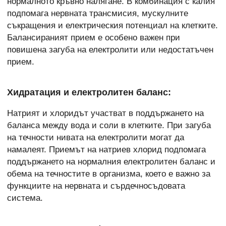
нормалното кръвно налягане. В комбинация с калия
подпомага нервната трансмисия, мускулните
съкращения и електрическия потенциал на клетките.
Балансираният прием е особено важен при
повишена загуба на електролити или недостатъчен
прием.
Хидратация и електролитен баланс:
Натрият и хлоридът участват в поддържането на
баланса между вода и соли в клетките. При загуба
на течности нивата на електролити могат да
намалеят. Приемът на натриев хлорид подпомага
поддържането на нормалния електролитен баланс и
обема на течностите в организма, което е важно за
функциите на нервната и сърдечносъдовата
система.