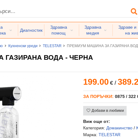
на
Здравна
Здравна
Здраве и
Диагностик
ека
помощ
медия
на жи
во
Кухненски уреди
TELESTAR
ПРЕМИУМ МАШИНА ЗА ГАЗИРАНА ВОДА
 ГАЗИРАНА ВОДА - ЧЕРНА
199.00
389.
€
/
ЗА ПОРЪЧКИ:
0875 / 322
Добави в любими
Виж още от:
Категория:
Домакинство
/
Марка:
TELESTAR