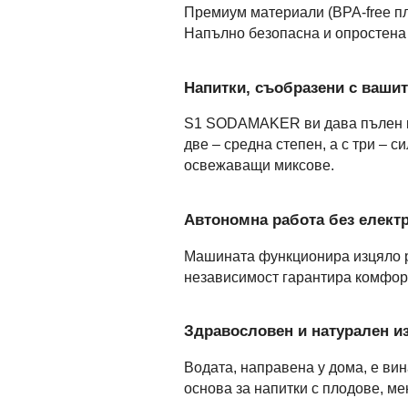
Премиум материали (BPA-free пл
Напълно безопасна и опростена
Напитки, съобразени с ваши
S1 SODAMAKER ви дава пълен к
две – средна степен, а с три – 
освежаващи миксове.
Автономна работа без елект
Машината функционира изцяло р
независимост гарантира комфорт
Здравословен и натурален и
Водата, направена у дома, е вин
основа за напитки с плодове, ме