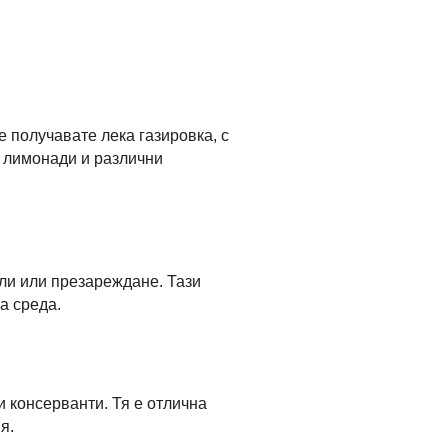
е получавате лека газировка, с
и лимонади и различни
ли или презареждане. Тази
а среда.
и консерванти. Тя е отлична
я.