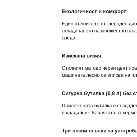
Екологичност и комфорт:
Един пълнител с въглероден диок
складирането на множество пла
среда.
Изискана визия:
Стилният матово черен цвят пра
машината лесно се вписва на пл
Сигурна бутилка (0,8 л) без
Приложената бутилка е създаден
в хладилник. Капачката за херм
Три лесни стъпки за употреб