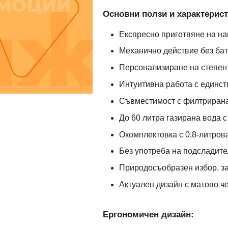
Основни ползи и характерист
Експресно приготвяне на нап
Механично действие без бат
Персонализиране на степент
Интуитивна работа с единст
Съвместимост с филтрирана
До 60 литра газирана вода 
Окомплектовка с 0,8-литров
Без употреба на подсладите
Природосъобразен избор, з
Актуален дизайн с матово ч
Ергономичен дизайн: