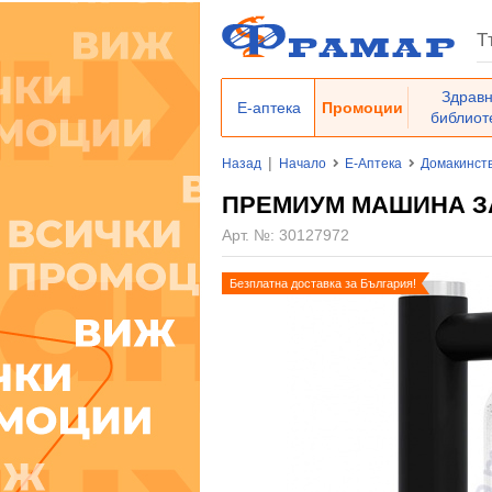
Здрав
Е-аптека
Промоции
библиот
|
Назад
Начало
Е-Аптека
Домакинст
ПРЕМИУМ МАШИНА ЗА
Арт. №:
30127972
Безплатна доставка за България!