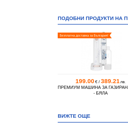
ПОДОБНИ ПРОДУКТИ НА П
Безплатна доставка за България!
9
53.77
199.00
389.21
€
/
лв.
€
/
лв.
КТРОННА КУХНЕНСКА
ПРЕМИУМ МАШИНА ЗА ГАЗИРАН
А модел KS 25
- БЯЛА
ВИЖТЕ ОЩЕ