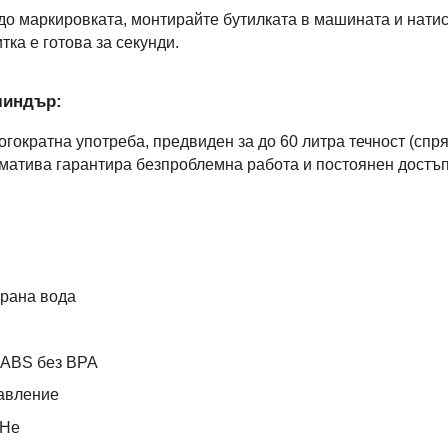
до маркировката, монтирайте бутилката в машината и натис
ка е готова за секунди.
индър:
огократна употреба, предвиден за до 60 литра течност (спр
атива гарантира безпроблемна работа и постоянен достъп
ирана вода
 ABS без BPA
равление
 Не