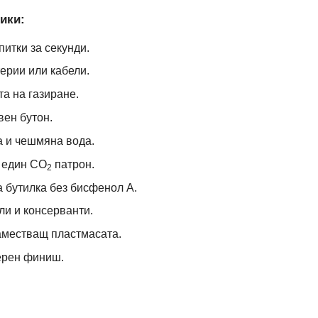
ики:
итки за секунди.
ерии или кабели.
а на газиране.
вен бутон.
 и чешмяна вода.
с един CO
патрон.
2
а бутилка без бисфенол А.
ли и консерванти.
аместващ пластмасата.
ерен финиш.