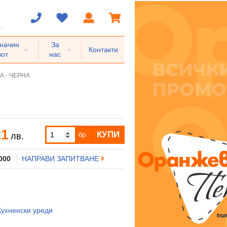
 начин
За
Контакти
вот
нас
 - ЧЕРНА
21
КУПИ
бр.
лв.
 000
НАПРАВИ ЗАПИТВАНЕ
Кухненски уреди