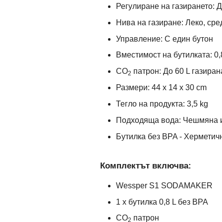
Регулиране на газирането: 
Нива на газиране: Леко, сре
Управление: С един бутон
Вместимост на бутилката: 0,
CO
патрон: До 60 L газиран
2
Размери: 44 x 14 x 30 cm
Тегло на продукта: 3,5 kg
Подходяща вода: Чешмяна 
Бутилка без BPA - Херметич
Комплектът включва:
Wessper S1 SODAMAKER
1 x бутилка 0,8 L без BPA
CO
патрон
2