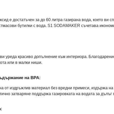
сид е достатъчен за до 60 литра газирана вода, което ви с
стмасови бутилки с вода. S1 SODAMAKER съчетава икономи
ви уреда красиво допълнение към интериора. Благодарение
ота или в малки ниши.
 съдържание на BPA:
а от издръжлив материал без вредни примеси, издържа на
етично затваряне поддържа газировката на водата за дълъг 
а: