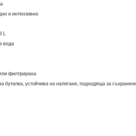
Да
дно и интензивно
8 L
а вода
или филтрирана
на бутилка, устойчива на налягане, подходяща за съхранен