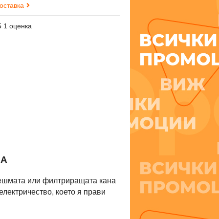
доставка
5 1 оценка
НА
чешмата или филтриращата кана
електричество, което я прави