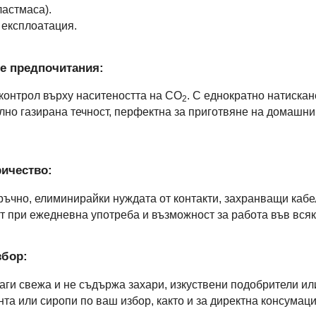
астмаса).
 експлоатация.
те предпочитания:
онтрол върху наситеността на CO
. С еднократно натискан
2
силно газирана течност, перфектна за приготвяне на домашн
ричество:
ъчно, елиминирайки нуждата от контакти, захранващи кабе
 при ежедневна употреба и възможност за работа във всяк
збор:
аги свежа и не съдържа захари, изкуствени подобрители ил
нта или сиропи по ваш избор, както и за директна консумаци